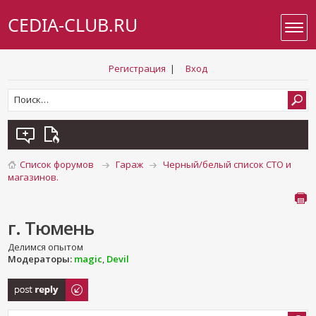
CEDIA-CLUB.RU
Регистрация
|
Вход
Список форумов
Гараж
Черный/белый список СТО и
магазинов.
г. Тюмень
Делимся опытом
Модераторы:
magic
,
Devil
Ответить