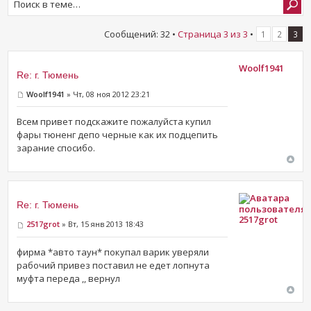
Сообщений: 32 •
Страница
3
из
3
•
1
2
3
Woolf1941
Re: г. Тюмень
Woolf1941
» Чт, 08 ноя 2012 23:21
Всем привет подскажите пожалуйста купил
фары тюненг депо черные как их подцепить
зарание спосибо.
Re: г. Тюмень
2517grot
2517grot
» Вт, 15 янв 2013 18:43
фирма *авто таун* покупал варик уверяли
рабочий привез поставил не едет лопнута
муфта переда ,, вернул