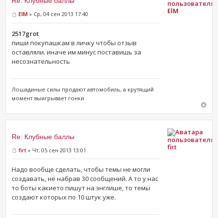
Re: Клубные баллы
ElM
ElM
» Ср, 04 сен 2013 17:40
2517grot
пиши покупашкам в личку чтобы отзыв
оставляли. иначе им минус поставишь за
несознательность
Лошадиные силы продают ​автомобиль, а крутящий
момент выигрывает гонки
Re: Клубные баллы
firt
firt
» Чт, 05 сен 2013 13:01
Надо вообще сделать, чтобы темы не могли
создавать, не набрав 30 сообщений. А то у нас
то боты какието пишут на энглише, то темы
создают которых по 10 штук уже.