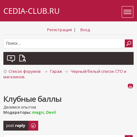
CEDIA-CLUB.RU
Регистрация
|
Вход
Список форумов
Гараж
Черный/белый список СТО и
магазинов.
Клубные баллы
Делимся опытом
Модераторы:
magic
,
Devil
Ответить