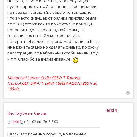
Незнаю, но мне кажеться, что репутацию
нужно заработать. Сообщения сообщениями,
но псевдо торгаши (как было не так давно,
что вместо сидушек от ралика прислал седла
от АЗЛК) тут уж как то по жестче. А помощи
попросить достаточно одной темы для
создания, вот в ней уже сообщения и
набирать. Я далек от програмирования и IT, но
мне кажеться можно сделать фильтр, по сроку
регистрации, по набранным сообщениям и т.д.
и т.п. Спасибо за вниманивание!
Mitsubishi Lancer Cedia CS5W T-Touring
(Turbo),GDI, S4FA/T, LRHF 1800(WAGON) 2001г.в.
165л/с.
lerbi4_
Re: Клубные баллы
lerbi4_
» Ср, 02 окт 2013 8:03
Баллы это конечно хорошо, но возьмем