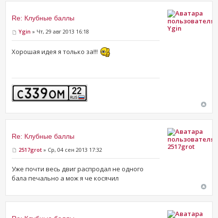
Re: Клубные баллы
Ygin
Ygin
» Чт, 29 авг 2013 16:18
Хорошая идея я только за!!!
Re: Клубные баллы
2517grot
2517grot
» Ср, 04 сен 2013 17:32
Уже почти весь двиг распродал не одного
бала печально а мож я че косячил