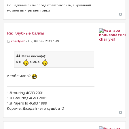
Лошадиные силы продают ​автомобиль, а крутящий
момент выигрывает гонки
Re: Клубные баллы
charly-sf
charly-sf
» Пн, 09 сен 2013 1:49
Mitza писал(а):
а я
а мне
А тябе чаво?
1.8 touring 4G93 2001
1.8 T-touring 4G93 2001
1.8 Pajero Io 4G93 1999
Короче, Джедай - это судьба :D