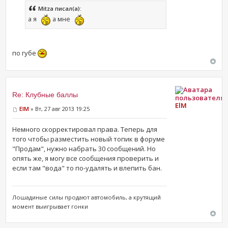
Mitza писал(а):
а я
а мне
по губе
Re: Клубные баллы
ElM
ElM
» Вт, 27 авг 2013 19:25
Немного скорректировал права. Теперь для
того чтобы разместить новый топик в форуме
"Продам", нужно набрать 30 сообщений. Но
опять же, я могу все сообщения проверить и
если там "вода" то по-удалять и влепить бан.
Лошадиные силы продают ​автомобиль, а крутящий
момент выигрывает гонки