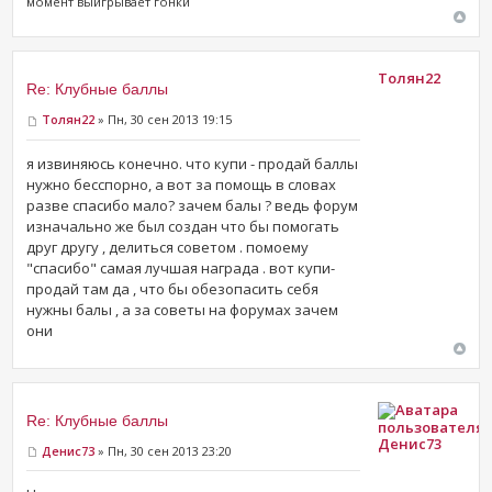
момент выигрывает гонки
Толян22
Re: Клубные баллы
Толян22
» Пн, 30 сен 2013 19:15
я извиняюсь конечно. что купи - продай баллы
нужно бесспорно, а вот за помощь в словах
разве спасибо мало? зачем балы ? ведь форум
изначально же был создан что бы помогать
друг другу , делиться советом . помоему
"спасибо" самая лучшая награда . вот купи-
продай там да , что бы обезопасить себя
нужны балы , а за советы на форумах зачем
они
Re: Клубные баллы
Денис73
Денис73
» Пн, 30 сен 2013 23:20