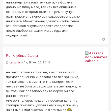
например пользователя как я, на форуме
давно, но пишу мало, так как все общение в
основном в лс происходит. По ремонту тут
если правильно поиском пользоваться можно
найти все. Может можно сделать чтобы темы
от новичков в купли продаже создавались
после одобрения администратора или
модератора?
Re: Клубные баллы
calsonic
calsonic
» Пн, 18 ноя 2013 11:01
на счет баллов я согласен, а вот система по
предотвращению кидалова это все зря имхо,
так как лох не мамонт, он не вымрет. если
человек не боится бабло слать всем подряд то
вы хоть как обезапасивайте форум он все
равно влипнет.
мне вон человек недавно побоялся денег на
стопарь прислать, думал я его кину и пох ему
на отзывы мои в которые я его тыкал