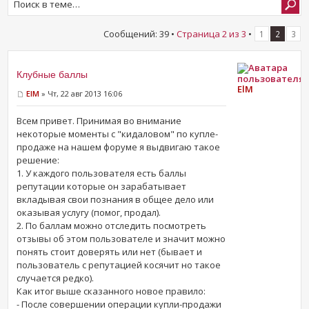
Сообщений: 39 •
Страница
2
из
3
•
1
2
3
Клубные баллы
ElM
ElM
» Чт, 22 авг 2013 16:06
Всем привет. Принимая во внимание
некоторые моменты с "кидаловом" по купле-
продаже на нашем форуме я выдвигаю такое
решение:
1. У каждого пользователя есть баллы
репутации которые он зарабатывает
вкладывая свои познания в общее дело или
оказывая услугу (помог, продал).
2. По баллам можно отследить посмотреть
отзывы об этом пользователе и значит можно
понять стоит доверять или нет (бывает и
пользователь с репутацией косячит но такое
случается редко).
Как итог выше сказанного новое правило:
- После совершении операции купли-продажи