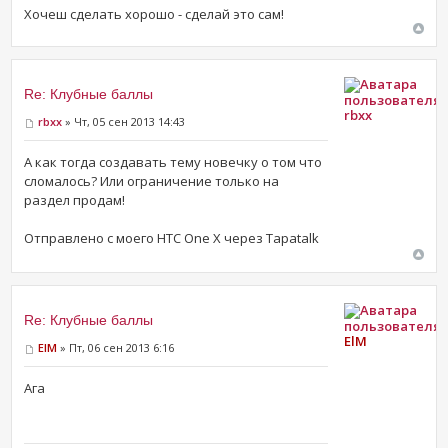
Хочеш сделать хорошо - сделай это сам!
Re: Клубные баллы
rbxx
rbxx
» Чт, 05 сен 2013 14:43
А как тогда создавать тему новечку о том что
сломалось? Или ограничение только на
раздел продам!
Отправлено с моего HTC One X через Tapatalk
Re: Клубные баллы
ElM
ElM
» Пт, 06 сен 2013 6:16
Ага