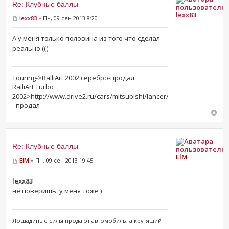
Re: Клубные баллы
lexx83
lexx83
» Пн, 09 сен 2013 8:20
А у меня только половина из того что сделал
реально (((
Touring->RalliArt 2002 серебро-продал
RalliArt Turbo
2002>http://www.drive2.ru/cars/mitsubishi/lancer/lancer_vii/lexx1983
- продал
Re: Клубные баллы
ElM
ElM
» Пн, 09 сен 2013 19:45
lexx83
не поверишь, у меня тоже )
Лошадиные силы продают ​автомобиль, а крутящий