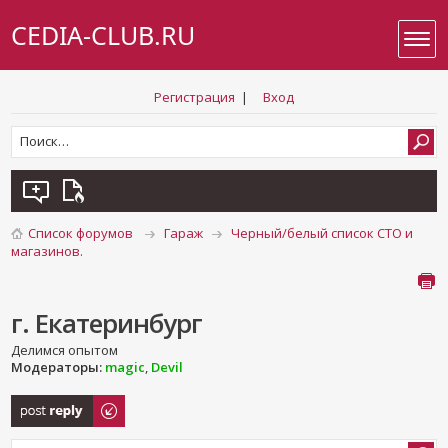
CEDIA-CLUB.RU
Регистрация
|
Вход
Список форумов
Гараж
Черный/белый список СТО и
магазинов.
г. Екатеринбург
Делимся опытом
Модераторы:
magic
,
Devil
Ответить