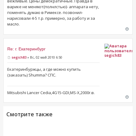
вежливые. Цены демократичные. Правда в
варике не меняют(полнлстью)- аппарата нету,
поменять думаю в Римексе. позвонил-
нарисовали 4-5 т.р. примерно, за работу и за
масло.
Re: г. Екатеринбург
segich83
segich83
» Вс, 02 май 2010 6:50
Екатеринбуржцы, а где можно купить
(заказать) Shumma? СПС.
Mitsubishi Lancer Cedia,4G15-GDI,MS-X,2000г.в.
Смотрите также