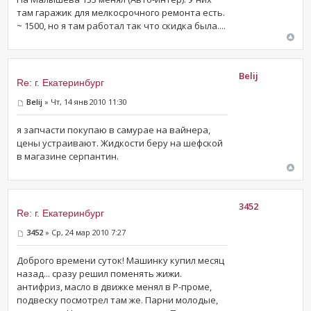
там гаражик для мелкосрочного ремонта есть.
~ 1500, но я там работал так что скидка была....
Belij
Re: г. Екатеринбург
Belij
» Чт, 14 янв 2010 11:30
я запчасти покупаю в самурае на вайнера,
цены устраивают. Жидкости беру на шефской
в магазине серпантин.
3452
Re: г. Екатеринбург
3452
» Ср, 24 мар 2010 7:27
Доброго времени суток! Машинку купил месяц
назад... сразу решил поменять жижи.
антифриз, масло в движке менял в Р-проме,
подвеску посмотрел там же. Парни молодые,