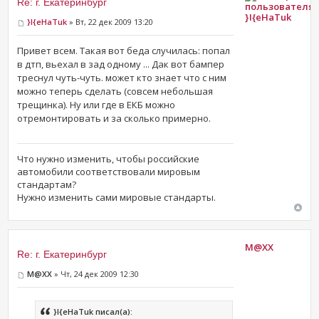
Re: г. Екатеринбург
}I{eHaTuk
}I{eHaTuk
» Вт, 22 дек 2009 13:20
Привет всем. Такая вот беда случилась: попал
в дтп, вьехал в зад одному ... Дак вот бампер
треснул чуть-чуть. может кто знает что с ним
можно теперь сделать (совсем небольшая
трещинка). Ну или где в ЕКБ можно
отремонтировать и за сколько примерно.
Что нужно изменить, чтобы российские
автомобили соответствовали мировым
стандартам?
Нужно изменить сами мировые стандарты.
M@XX
Re: г. Екатеринбург
M@XX
» Чт, 24 дек 2009 12:30
}I{eHaTuk писал(а):