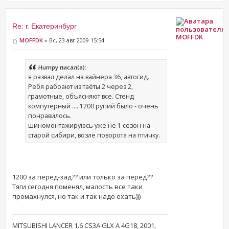
Re: г. Екатеринбург
MOFFDK
MOFFDK
» Вс, 23 авг 2009 15:54
Humpy писал(а):
я развал делал на вайнера 36, автогид.
Ребя рабоают из таёты 2 через 2,
грамотные, объясняют все. Стенд
компутерный .... 1200 рупий было - очень
понравилось.
шиномонтажируюсь уже не 1 сезон на
старой сибири, возле поворота на птичку.
1200 за перед-зад?? или только за перед??
Тяги сегодня поменял, малость все таки
промахнулся, но так и так надо ехать)))
MITSUBISHI LANCER 1.6 CS3A GLX A 4G18, 2001,