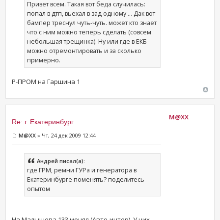
Привет всем. Такая вот беда случилась:
попал в дтп, вьехал в зад одному ... Дак вот
бампер треснул чуть-чуть. может кто знает
что с ним можно теперь сделать (совсем
небольшая трещинка). Ну или где в ЕКБ
можно отремонтировать и за сколько
примерно.
Р-ПРОМ на Гаршина 1
M@XX
Re: г. Екатеринбург
M@XX
» Чт, 24 дек 2009 12:44
Андрей писал(а):
где ГРМ, ремни ГУРа и генератора в
Екатеринбурге поменять? поделитесь
опытом
На Малышева 133 менял (Авто-интер). У них