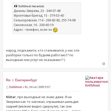
EvilGhost писал(а):
Данилы Зверева, 23 - 349-07-48
Фронтовых бригад, 15 - 379-53-40
Селькоровская, 114 - 269-82-82, 255-74-08
Смоленская, 16 - 200-60-19
Адрес - телефон, если чо
народ, подскажите, кто сталкивался, у нас эти
разборки только по будням работают? по
выходным они услуг не оказывают? )
Re: г. Екатеринбург
EvilGhost
EvilGhost
» Вс, 04 окт 2009 9:07
Niktar
, про выходные не знаю даже. Я на
Зверева как то заезжал, спрашивал шильдик
задний (мелкие видно сдернули), так они
зарядили 600 р. Если новый заказывать - всяко