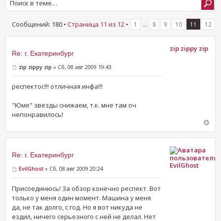
Сообщений: 180 •
Страница
11
из
12
•
...
1
8
9
10
11
12
zip zippy zip
Re: г. Екатеринбург
zip zippy zip
» Сб, 08 авг 2009 19:43
респектос!!! отличная инфа!!!
"Юме" звезды снижаем, т.к. мне там оч
непонравилось!
Re: г. Екатеринбург
EvilGhost
EvilGhost
» Сб, 08 авг 2009 20:24
Присоединюсь! За обзор конечно респект. Вот
только у меня один момент. Машина у меня
да, не так долго, с год. Но я вот никуда не
ездил, ничего серьезного с ней не делал. Нет