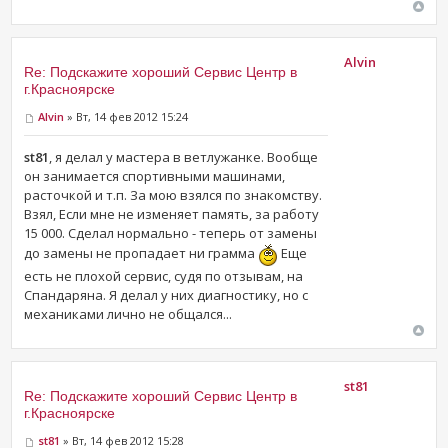
Alvin
Re: Подскажите хороший Сервис Центр в
г.Красноярске
Alvin
» Вт, 14 фев 2012 15:24
st81
, я делал у мастера в ветлужанке. Вообще
он занимается спортивными машинами,
расточкой и т.п. За мою взялся по знакомству.
Взял, Если мне не изменяет память, за работу
15 000. Сделал нормально - теперь от замены
до замены не пропадает ни грамма
Еще
есть не плохой сервис, судя по отзывам, на
Спандаряна. Я делал у них диагностику, но с
механиками лично не общался...
st81
Re: Подскажите хороший Сервис Центр в
г.Красноярске
st81
» Вт, 14 фев 2012 15:28