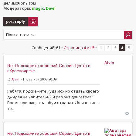
Делимся опытом
Модераторы:
magic
,
Devil
Ответить
Сообщений: 61 •
Страница
4
из
5
•
1
2
3
4
5
Alvin
Re: Подскажите хороший Сервис Центр в
г.Красноярске
Alvin
» Пт, 28 ноя 2008 20:39
Ребята, подскажите куда можно отдать своего
джидая на капитальный ремонт двигателя?
Время пришло, а на абум отдавать боязно че-
то...
Re: Подскажите хороший Сервис Центр в