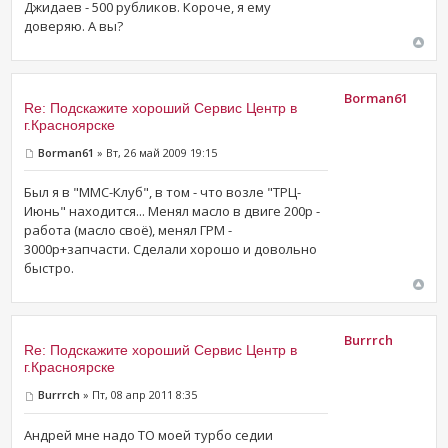
Джидаев - 500 рубликов. Короче, я ему
доверяю. А вы?
Borman61
Re: Подскажите хороший Сервис Центр в
г.Красноярске
Borman61
» Вт, 26 май 2009 19:15
Был я в "MMC-Клуб", в том - что возле "ТРЦ-
Июнь" находится... Менял масло в двиге 200р -
работа (масло своё), менял ГРМ -
3000р+запчасти. Сделали хорошо и довольно
быстро.
Burrrch
Re: Подскажите хороший Сервис Центр в
г.Красноярске
Burrrch
» Пт, 08 апр 2011 8:35
Андрей мне надо ТО моей турбо седии