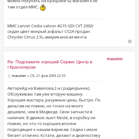
можно покупать на Красрабе 62 магазин КУВ
там отдел ММС.
MMC Lancer Cedia saloon 4G15 GDI CVT 2002г
седан цвет мокрый асфальт CS2A продан
Chrysler Cirrus 2.5L-американская мечта
mauster
Re: Подскажите хороший Сервис Центр в
г.Красноярске
mauster
» Сб, 21 фев 2009 22:35
Авторейд на Вавилова,2-а ( радиорынок).
Обслуживаю там уже вторую машину.
Хорошие мастера, разумные цены, быстро. По
деньгам не помню, но точно на много
дешевле, чем в Медведе. Свои запчасти в
наличие. В движок льют Neste, в коробку не
помню, но что-то хорошее,вполне
подходящее к нашим варикам. Седиа с июня
бегает отлично. Кстати, делают и диагностику