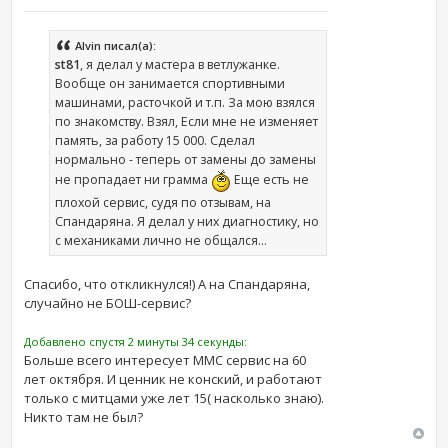
Alvin писал(а):
st81
, я делал у мастера в ветлужанке.
Вообще он занимается спортивными
машинами, расточкой и т.п. За мою взялся
по знакомству. Взял, Если мне не изменяет
память, за работу 15 000. Сделал
нормально - теперь от замены до замены
не пропадает ни грамма
Еще есть не
плохой сервис, судя по отзывам, на
Спандаряна. Я делал у них диагностику, но
с механиками лично не общался...
Спасибо, что откликнулся!) А на Спандаряна,
случайно не БОШ-сервис?
Добавлено спустя 2 минуты 34 секунды:
Больше всего интересует ММС сервис на 60
лет октября. И ценник не конский, и работают
только с митцами уже лет 15( насколько знаю).
Никто там не был?