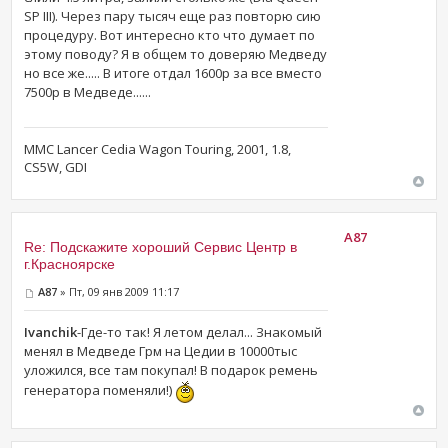
SP III). Через пару тысяч еще раз повторю сию
процедуру. Вот интересно кто что думает по
этому поводу? Я в общем то доверяю Медведу
но все же..... В итоге отдал 1600р за все вместо
7500р в Медведе......
MMC Lancer Cedia Wagon Touring, 2001, 1.8,
CS5W, GDI
A87
Re: Подскажите хороший Сервис Центр в
г.Красноярске
A87
» Пт, 09 янв 2009 11:17
Ivanchik
-Где-то так! Я летом делал... Знакомый
менял в Медведе Грм на Цедии в 10000тыс
уложился, все там покупал! В подарок ремень
генератора поменяли!)