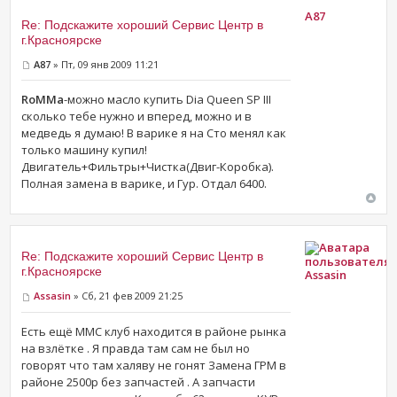
A87
Re: Подскажите хороший Сервис Центр в
г.Красноярске
A87
» Пт, 09 янв 2009 11:21
RoMMa
-можно масло купить Dia Queen SP III
сколько тебе нужно и вперед, можно и в
медведь я думаю! В варике я на Сто менял как
только машину купил!
Двигатель+Фильтры+Чистка(Двиг-Коробка).
Полная замена в варике, и Гур. Отдал 6400.
Re: Подскажите хороший Сервис Центр в
г.Красноярске
Assasin
Assasin
» Сб, 21 фев 2009 21:25
Есть ещё ММС клуб находится в районе рынка
на взлётке . Я правда там сам не был но
говорят что там халяву не гонят Замена ГРМ в
районе 2500р без запчастей . А запчасти