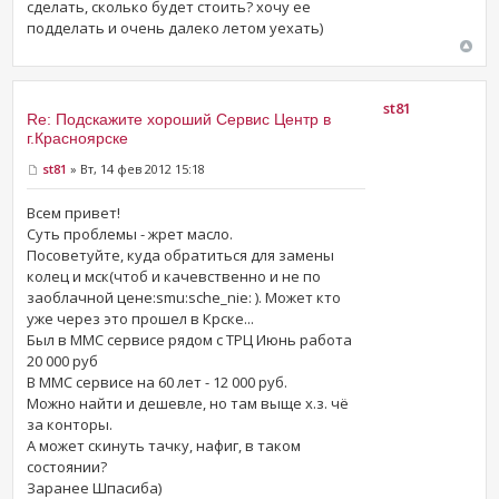
сделать, сколько будет стоить? хочу ее
подделать и очень далеко летом уехать)
st81
Re: Подскажите хороший Сервис Центр в
г.Красноярске
st81
» Вт, 14 фев 2012 15:18
Всем привет!
Суть проблемы - жрет масло.
Посоветуйте, куда обратиться для замены
колец и мск(чтоб и качевственно и не по
заоблачной цене:smu:sche_nie: ). Может кто
уже через это прошел в Крске...
Был в ММС сервисе рядом с ТРЦ Июнь работа
20 000 руб
В ММС сервисе на 60 лет - 12 000 руб.
Можно найти и дешевле, но там выще х.з. чё
за конторы.
А может скинуть тачку, нафиг, в таком
состоянии?
Заранее Шпасиба)