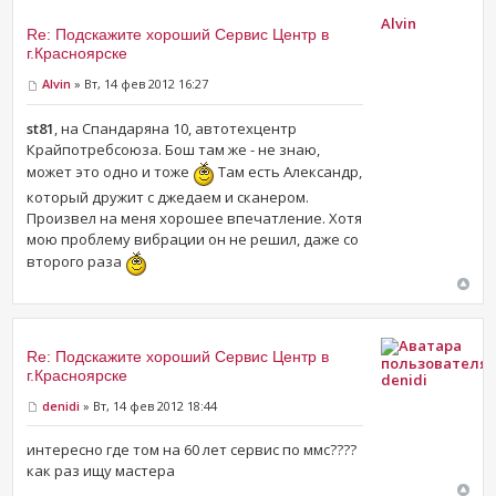
Alvin
Re: Подскажите хороший Сервис Центр в
г.Красноярске
Alvin
» Вт, 14 фев 2012 16:27
st81
, на Спандаряна 10, автотехцентр
Крайпотребсоюза. Бош там же - не знаю,
может это одно и тоже
Там есть Александр,
который дружит с джедаем и сканером.
Произвел на меня хорошее впечатление. Хотя
мою проблему вибрации он не решил, даже со
второго раза
Re: Подскажите хороший Сервис Центр в
г.Красноярске
denidi
denidi
» Вт, 14 фев 2012 18:44
интересно где том на 60 лет сервис по ммс????
как раз ищу мастера