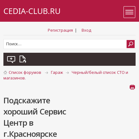
CEDIA-CLUB.RU
Регистрация
|
Вход
Список форумов
Гараж
Черный/белый список СТО и
магазинов.
Подскажите
хороший Сервис
Центр в
г.Красноярске