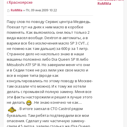
г.Красноярске
RoMMa
RoMMa
» Пт, 09 янв 2009 10:22
Пару слов по поводу Сервис центра Медведь.
Поехал тут на днях к ним масло в коробке
поменять. Как выяснилось они люьт только 2
вида масел вообще. Dextron в автоматы, а в
варики все без исключения масло SP 3 CVT...(
не помню как там дальше) за 600 р за 1 литр.
Странное дело но наслолько знаю в наши
машины положено либо Dia Queen SP III либо
Mitsubishi ATF SP III. Но заверили меня что они
и в Седии тоже не раз лили уже свое масло и
все в норме типа (вроде как
консультировались по этому поводу в Москве-
там сказали что можно). И к тому же хотели
делать с промывкой полную замену. Меня все
эти факты насторожили и решил я лучше этого
не делать
. Не знаю конечно че как....
. В итоге заехал в СТО Castrol рядом
буквально. Там ребята подтвердили все мои
опасения. Сделал у них частичную замену-
слили 4.5 литра, залили столько же (Dia Queen