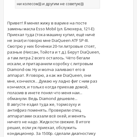
ни колесом))) и другим не советую)))
Привет! Я менял жижу в варике на посте
замены масла Esso Mobil (ул. Блюхера, 121-Е)
Приехал туда (тока машину купил, ещё ничё
не знал) и говорю мне DiaQueen ATF SP-III.
Смотрю у них бочёнки 20-ти литровые стоят,
разные (Ниссан, Тойота и т.д.). Берут DiaQueen,
а там литра 2 всего осталось. Чёто бегали
искали, и притаранили коробку с литровым
Diamond-ом. Ну и молча заливают его в
аппарат. Я говорю, а как же DiaQueen, они
мне, кончился... Думаю ну ладно фиг с ним раз
кончился, и только когда приехав домой,
полазив в инете понял что меня наи...
обманули. Ведь Diamond дешевле...
В августе ездил туда же, тормозуху и
антифриз поменять. Проверили спец.
аппаратами сказали всё окей, и менять
ничего не надо. Жидкости свежие. В итоге
решил, если уж приехал, обслужить
кондиционер. За 1500р. сделали диагностику