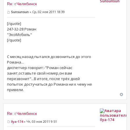
Sunsunsun
Re: г.Челябинск
Sunsunsun
» Ср, 02 ноя 2011 18:39
[/quote]
247-32-28 Роман
"ЭкоМобиль"
[/quote]
C месяц назад пытался дозвониться до этого
Романа...
диспетчер говорит:-"Роман сейчас
занят,оставьте свой номер,он вам
перезвонит"...В итоге, после трёх дней
попыток достучаться до Романа ни к чему не
привели.
Re: г.Челябинск
Ilya-174
Ilya-174
» Чт, 03 ноя 2011 9:51