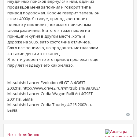
неудачных поисков вернулся к ним, один из
продавцов меня запомнил и говорит типа
привод подорожал. Короче говорит теперь он
стоит 4000р. Я в акуе, привод хрен знает
сколько у них лежит, покрылся приличным
слоем ржавчины. В итоге я тоже пошел на
принцип и купил в другом месте, хоть и
дороже на 500р. зато состояние отличное.
Бля я все понимаю, но продавать металлолом
за такие деньги это капец.
Я почти уверен что это привод пролежит еще
пару лет и здадут его как железо.
Mitsubishi Lancer Evolution VII GT-A 4G63T
2002г.в. http://www.drive2.ru/r/mitsubishi/887383/
Mitsubishi Lancer Cedia Wagon Ralli Art 4G93T
2001г.в. Была.
Mitsubishi Lancer Cedia Touring 4G15 2002г.в.
Была.
Re: г.Челябинск