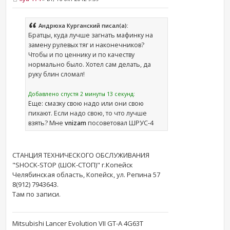
Андрюха Курганский писал(а):
Братцы, куда лучше загнать мафинку на
замену рулевых тяг и наконечников?
Чтобы и по ценнику и по качеству
нормально было. Хотел сам делать, да
руку блин сломал!
Добавлено спустя 2 минуты 13 секунд:
Еще: смазку свою надо или они свою
пихают. Если надо свою, то что лучше
взять? Мне
vnizam
посоветовал ШРУС-4
СТАНЦИЯ ТЕХНИЧЕСКОГО ОБСЛУЖИВАНИЯ
"SHOCK-STOP (ШОК-СТОП)" г.Копейск
Челябинская область, Копейск, ул. Репина 57
8(912) 7943643.
Там по записи.
Mitsubishi Lancer Evolution VII GT-A 4G63T