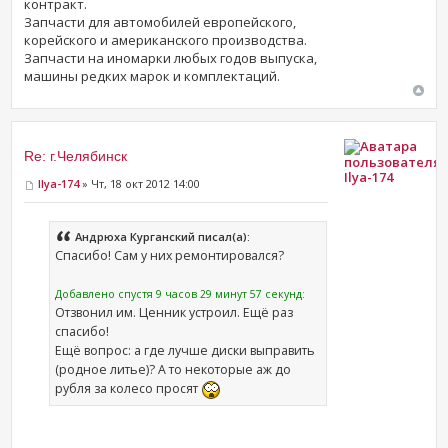
контракт.
Запчасти для автомобилей европейского,
корейского и американского производства.
Запчасти на иномарки любых годов выпуска,
машины редких марок и комплектаций.
Re: г.Челябинск
Ilya-174
Ilya-174
» Чт, 18 окт 2012 14:00
Андрюха Курганский писал(а):
Спасибо! Сам у них ремонтировался?
Добавлено спустя 9 часов 29 минут 57 секунд:
Отзвонил им. Ценник устроил. Ещё раз
спасибо!
Ещё вопрос: а где лучше диски выправить
(родное литье)? А то некоторые аж до
рубля за колесо просят