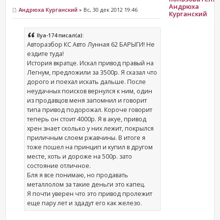
Андрюха
Андрюха Курганский
» Вс, 30 дек 2012 19:46
Курганский
Ilya-174 писал(а):
Авторазбор КС Авто Лунная 62 БАРЫГИ! Не
ездите туда!
История вкратце. Искал привод правый на
Легнум, предложили за 3500р. Я сказал что
дорого и поехал искать дальше. После
неудачных поисков вернулся к ним, один
из продавцов меня запомнил и говорит
типа привод подорожал. Короче говорит
теперь он стоит 4000р. Я в акуе, привод
хрен знает сколько у них лежит, покрылся
приличным слоем ржавчины. В итоге я
тоже пошел на принцип и купил в другом
месте, хоть и дороже на 500р. зато
состояние отличное.
Бля я все понимаю, но продавать
металлолом за такие деньги это капец.
Я почти уверен что это привод пролежит
еще пару лет и здадут его как железо.