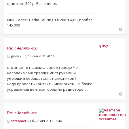
грамотно,300 р. Вылечился.
ММС Lancer Cedia Tauring 1.8 2001г 4g93,пробег
145 000
gnoy
Re: г.Челябинск
gnoy
» Вс, 18 сен 2011 20:16
кто знает в нашем славном городе Че
человека с
не
трясущимися руками и
умеющим обращаться с паяльником?
надо пропаять контакты микросхемы в блоке
управления вентилятором на радиаторе...
Re: г.Челябинск
screamer
screamer
» Сб, 22 окт 2011 13:46