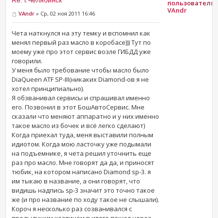
Re: г.Челябинск
VAndr
VAndr
» Ср, 02 ноя 2011 16:46
Чета наткнулся на эту темку и вспомнил как
менял первый раз масло в коробасе))) Тут по
моему уже про этот сервис возле ГИБДД уже
говорили.
У меня было требование чтобы масло было
DiaQueen ATF SP-III(никаких Diamond-ов я не
хотел принципиально).
Я обзванивал сервисы и спрашивал именно
его. Позвонил в этот БошАвтоСервис. Мне
сказали что меняют аппаратно и у них именно
такое масло из бочек и всё легко сделают)
Когда приехал туда, меня выставили полным
идиотом. Когда мою ласточку уже подымали
на подъемнике, я чета решил уточнить еще
раз про масло. Мне говорят да да, и приносят
тюбик, на котором написано Diamond sp-3. я
им тыкаю в название, а они говорят, что
видишь надпись sp-3 значит это точно такое
же (и про название по ходу такое не слышали).
Короч я несколько раз созванивался с
предыдущим хозяином в итоге пошел через