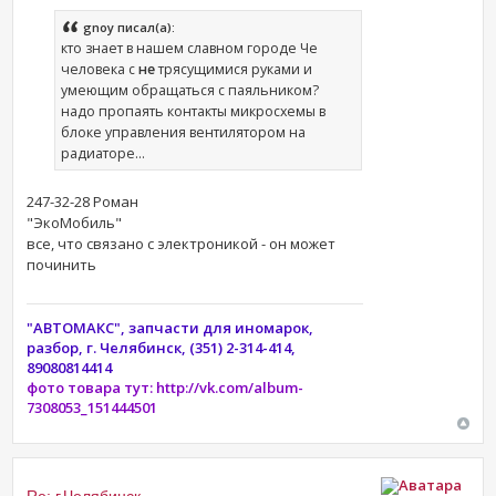
gnoy писал(а):
кто знает в нашем славном городе Че
человека с
не
трясущимися руками и
умеющим обращаться с паяльником?
надо пропаять контакты микросхемы в
блоке управления вентилятором на
радиаторе...
247-32-28 Роман
"ЭкоМобиль"
все, что связано с электроникой - он может
починить
"АВТОМАКС", запчасти для иномарок,
разбор, г. Челябинск, (351) 2-314-414,
89080814414
фото товара тут: http://vk.com/album-
7308053_151444501