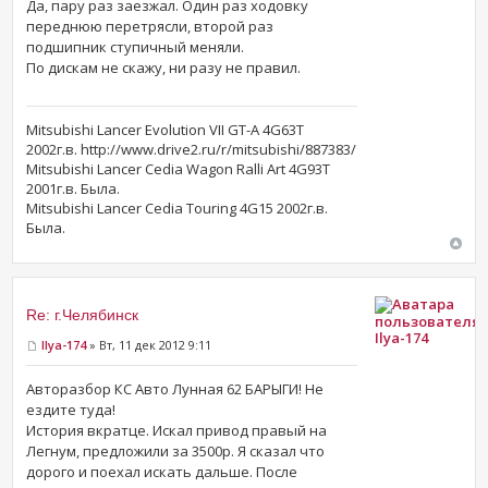
Да, пару раз заезжал. Один раз ходовку
переднюю перетрясли, второй раз
подшипник ступичный меняли.
По дискам не скажу, ни разу не правил.
Mitsubishi Lancer Evolution VII GT-A 4G63T
2002г.в. http://www.drive2.ru/r/mitsubishi/887383/
Mitsubishi Lancer Cedia Wagon Ralli Art 4G93T
2001г.в. Была.
Mitsubishi Lancer Cedia Touring 4G15 2002г.в.
Была.
Re: г.Челябинск
Ilya-174
Ilya-174
» Вт, 11 дек 2012 9:11
Авторазбор КС Авто Лунная 62 БАРЫГИ! Не
ездите туда!
История вкратце. Искал привод правый на
Легнум, предложили за 3500р. Я сказал что
дорого и поехал искать дальше. После