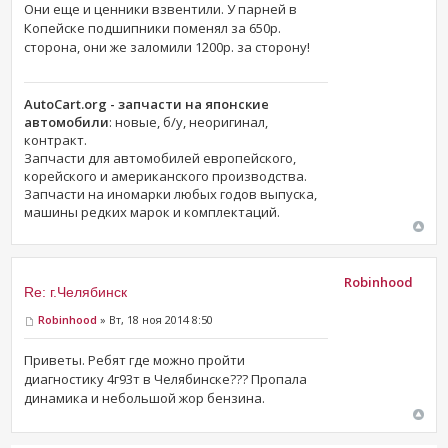
Они еще и ценники взвентили. У парней в
Копейске подшипники поменял за 650р.
сторона, они же заломили 1200р. за сторону!
AutoCart.org - запчасти на японские
автомобили
: новые, б/у, неоригинал,
контракт.
Запчасти для автомобилей европейского,
корейского и американского производства.
Запчасти на иномарки любых годов выпуска,
машины редких марок и комплектаций.
Robinhood
Re: г.Челябинск
Robinhood
» Вт, 18 ноя 2014 8:50
Приветы. Ребят где можно пройти
диагностику 4г93т в Челябинске??? Пропала
динамика и небольшой жор бензина.