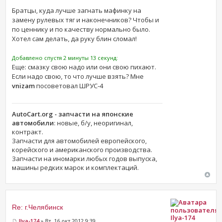
Братцы, куда лучше загнать мафинку на
замену рулевых тяг и наконечников? Чтобы и
по ценнику и по качеству нормально было.
Хотел сам делать, да руку блин сломал!
Добавлено спустя 2 минуты 13 секунд:
Еще: смазку свою надо или они свою пихают.
Если надо свою, то что лучше взять? Мне
vnizam
посоветовал ШРУС-4
AutoCart.org - запчасти на японские
автомобили
: новые, б/у, неоригинал,
контракт.
Запчасти для автомобилей европейского,
корейского и американского производства.
Запчасти на иномарки любых годов выпуска,
машины редких марок и комплектаций.
Re: г.Челябинск
Ilya-174
Ilya-174
» Вт, 16 окт 2012 9:39