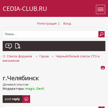
CEDIA-CLUB.RU
Регистрация
|
Вход
Список форумов
Гараж
Черный/белый список СТО и
магазинов.
г.Челябинск
Делимся опытом
Модераторы:
magic
,
Devil
Ответить