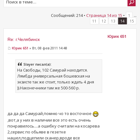
Сообщений: 214 •
Страница
14
из
15
•
...
1
11
12
13
14
15
Юрик 651
Re: г.Челябинск
Юрик 651
» Вт, 08 фев 2011 14:48
Slayer писал(а):
На Свободы, 102 Самурай находится.
Лямбда универсальная бошевская на
экзисте так же стоит, только ждать 4 дня
)).Наконечники там же 500-560 р.
да да да Самурай,помню чо то восточное
,вот,а у них в наличии все это есть очень
понравилось....а ошибку считали на косарева
2,сервис по обьяве в гезетке
нашел,подцепили сканер,вроде все