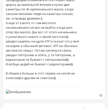
дорогу до маленькой японии и купил две
канистры по 4л оригинального масла. когда
заносил механик глядя на канистры сказал,
хм.. и правда диаквин ))
А еще от какого то там местного
начальника(он не мог не выйти, когда шел
спор про масло). Дак вот от этого начальника
я узнал много нового о своей ласточке)))
увидел надпись на щупе ATF и сказал что у мня
не варик а обычный автомат, ATF на обычных
автоматах пишут. Потом заглянул в салон,
увидел типтроник и опять, у тя типтроник, а
вариаторов не бывает с типтроником))))
И вобще цедий не бывает с вариаторами)))
В общем я больше в этот сервис не ногой ни
колесом))) и другим не советую)))