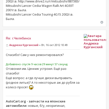
2002г.в. http://www.drive2.ru/r/mitsubishi/887383/
Mitsubishi Lancer Cedia Wagon Ralli Art 4G93T
2001г.в. Была.
Mitsubishi Lancer Cedia Touring 4G15 2002г.в.
Была.
Re: г.Челябинск
Андрюха
Андрюха Курганский
» Вт, 16 окт 2012 10:49
Курганский
Спасибо! Сам у них ремонтировался?
Добавлено спустя 9 часов 29 минут 57 секунд:
Отзвонил им. Ценник устроил. Ещё раз
спасибо!
Ещё вопрос: а где лучше диски выправить
(родное литье)? А то некоторые аж до рубля за
колесо просят
AutoCart.org - запчасти на японские
автомобили
: новые, б/у, неоригинал,