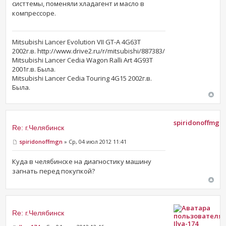
систтемы, поменяли хладагент и масло в
компрессоре.
Mitsubishi Lancer Evolution VII GT-A 4G63T
2002г.в. http://www.drive2.ru/r/mitsubishi/887383/
Mitsubishi Lancer Cedia Wagon Ralli Art 4G93T
2001г.в. Была.
Mitsubishi Lancer Cedia Touring 4G15 2002г.в.
Была.
spiridonoffmgn
Re: г.Челябинск
spiridonoffmgn
» Ср, 04 июл 2012 11:41
Куда в челябинске на диагностику машину
загнать перед покупкой?
Re: г.Челябинск
Ilya-174