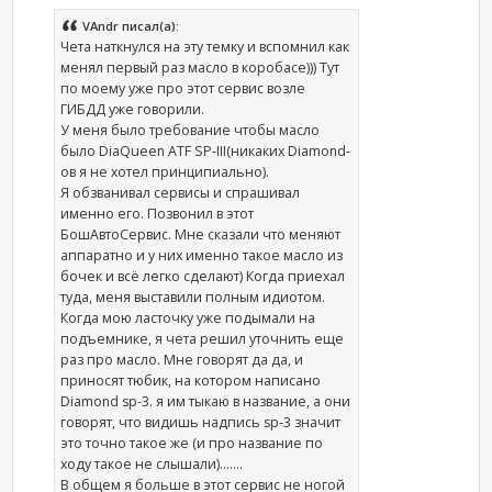
VAndr писал(а):
Чета наткнулся на эту темку и вспомнил как
менял первый раз масло в коробасе))) Тут
по моему уже про этот сервис возле
ГИБДД уже говорили.
У меня было требование чтобы масло
было DiaQueen ATF SP-III(никаких Diamond-
ов я не хотел принципиально).
Я обзванивал сервисы и спрашивал
именно его. Позвонил в этот
БошАвтоСервис. Мне сказали что меняют
аппаратно и у них именно такое масло из
бочек и всё легко сделают) Когда приехал
туда, меня выставили полным идиотом.
Когда мою ласточку уже подымали на
подъемнике, я чета решил уточнить еще
раз про масло. Мне говорят да да, и
приносят тюбик, на котором написано
Diamond sp-3. я им тыкаю в название, а они
говорят, что видишь надпись sp-3 значит
это точно такое же (и про название по
ходу такое не слышали).......
В общем я больше в этот сервис не ногой