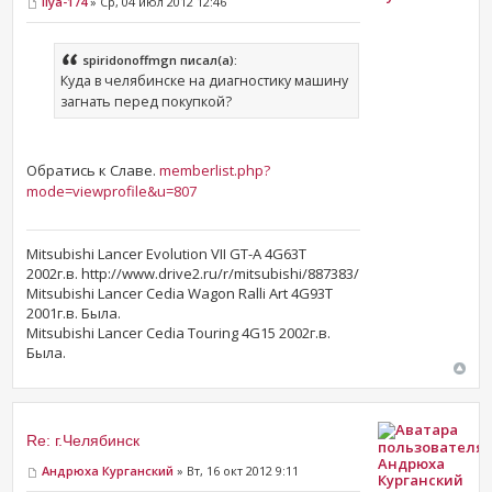
Ilya-174
» Ср, 04 июл 2012 12:46
spiridonoffmgn писал(а):
Куда в челябинске на диагностику машину
загнать перед покупкой?
Обратись к Славе.
memberlist.php?
mode=viewprofile&u=807
Mitsubishi Lancer Evolution VII GT-A 4G63T
2002г.в. http://www.drive2.ru/r/mitsubishi/887383/
Mitsubishi Lancer Cedia Wagon Ralli Art 4G93T
2001г.в. Была.
Mitsubishi Lancer Cedia Touring 4G15 2002г.в.
Была.
Re: г.Челябинск
Андрюха
Андрюха Курганский
» Вт, 16 окт 2012 9:11
Курганский