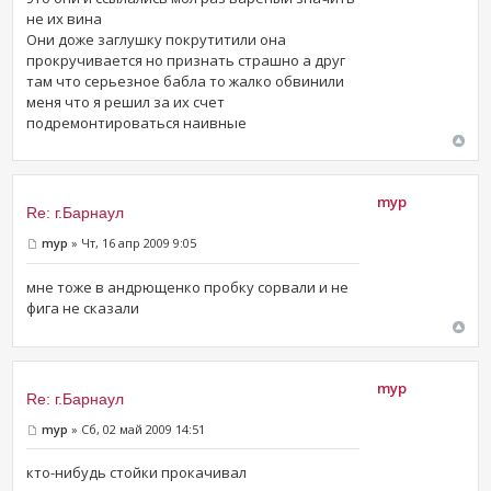
не их вина
Они доже заглушку покрутитили она
прокручивается но признать страшно а друг
там что серьезное бабла то жалко обвинили
меня что я решил за их счет
подремонтироваться наивные
myp
Re: г.Барнаул
myp
» Чт, 16 апр 2009 9:05
мне тоже в андрющенко пробку сорвали и не
фига не сказали
myp
Re: г.Барнаул
myp
» Сб, 02 май 2009 14:51
кто-нибудь стойки прокачивал