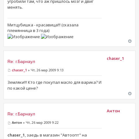
угробили там, что аж пришлось мозг и двиг
менять.
Митцубишка - красавица!!! (сказала
племянница в 3 года)
chaser_1
Re: г.Барнаул
chaser_1
» Чт, 26 мар 2009 9:13
Земляки!!! Кто где покупал масло для варика? И
по какой цене?
Антон
Re: г.Барнаул
Антон
» Чт, 26 мар 2009 9:22
chaser_1
, заедь в магазин "Автоопт" на