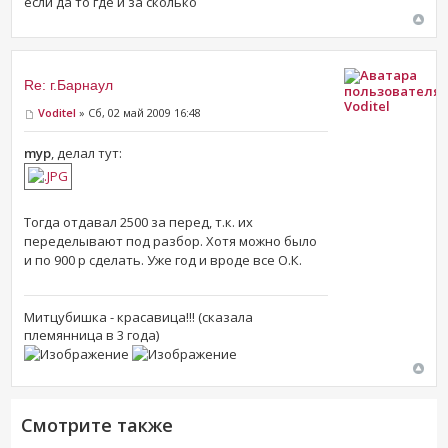
если да то где и за сколько
Re: г.Барнаул
Voditel
Voditel
» Сб, 02 май 2009 16:48
myp
, делал тут:
Тогда отдавал 2500 за перед, т.к. их
переделывают под разбор. Хотя можно было
и по 900 р сделать. Уже год и вроде все О.К.
Митцубишка - красавица!!! (сказала
племянница в 3 года)
Смотрите также