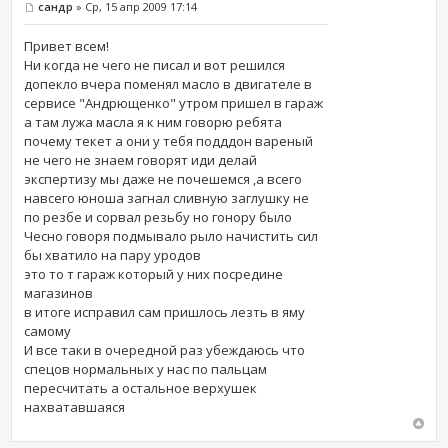
сандр
» Ср, 15 апр 2009 17:14
Привет всем!
Ни когда не чего не писал и вот решился
допекло вчера поменял масло в двигателе в
сервисе "Андрющенко" утром пришел в гараж
а там лужа масла я к ним говорю ребята
почему текет а они у тебя подддон вареный
не чего не знаем говорят иди делай
экспертизу мы даже не почешемся ,а всего
навсего юноша загнал сливную заглушку не
по резбе и сорвал резьбу но гонору было
Чесно говоря подмывало рыло начистить сил
бы хватило на пару уродов
это то т гараж который у них посредине
магазинов
в итоге исправил сам пришлось лезть в яму
самому
И все таки в очередной раз убеждаюсь что
спецов нормальных у нас по пальцам
пересчитать а остальное верхушек
нахватавшаяся