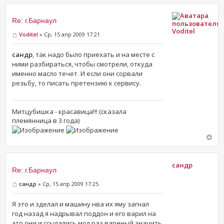
Re: г.Барнаул
Voditel
Voditel
» Ср, 15 апр 2009 17:21
сандр
, так надо было приехать и на месте с
ними разбираться, чтобы смотрели, откуда
именно масло течет. И если они сорвали
резьбу, то писать претензию к сервису.
Митцубишка - красавица!!! (сказала
племянница в 3 года)
сандр
Re: г.Барнаул
сандр
» Ср, 15 апр 2009 17:25
Я это и зделал и машину нва их яму загнал
год назад я надрывал поддон и его варил на
это они и ссылались мол раз вареный значить