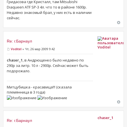
Гридасова где Кристалл, там Mitsubishi
Diaqueen ATF SP-3 4л. что то в районе 1600р.
Недавно знакомый брал, у них есть в наличии
сейчас.
Re: г.Барнаул
Voditel
Voditel
» Чт, 26 мар 2009 9:42
chaser_1
, в Андрющенко было недавно по
290р за литр. 10 л - 2900р. Сейчас может быть
подорожало.
Митцубишка - красавица!!! (сказала
племянница в 3 года)
chaser_1
Re: г.Барнаул