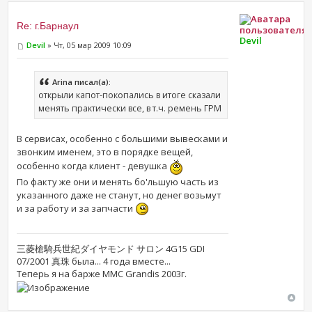
Re: г.Барнаул
Devil
Devil
» Чт, 05 мар 2009 10:09
Arina писал(а):
открыли капот-покопались в итоге сказали
менять практически все, в т.ч. ремень ГРМ
В сервисах, особенно с большими вывесками и
звонким именем, это в порядке вещей,
особенно когда клиент - девушка
По факту же они и менять бо'льшую часть из
указанного даже не станут, но денег возьмут
и за работу и за запчасти
三菱槍騎兵世紀ダイヤモンド サロン 4G15 GDI
07/2001 真珠 была... 4 года вместе...
Теперь я на барже MMC Grandis 2003г.