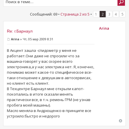
Сообщений: 69 •
Страница
2
из
5
•
1
2
3
4
5
Arina
Re: г.Барнаул
Arina
» Чт, 05 мар 2009 8:31
В Акцент зашла -спидометр у меня не
работает.Они даже не спросили что за
машина-говорят у вас скорее всего
электроника,а у нас электрика нет. Я, конечно,
понимаю может какое-то специфическое все-
таки отношение к девушкам в автосервисах,
но клиент есть клиент.
В Техцентре Барнаул мне открыли капот-
покопались в итоге сказали менять
практически все, в т.ч. ремень ГРМ (не узнав
пробега моей машины).
Масло меняла в Андрющенко-в принципе все
устроило:быстро и недорого