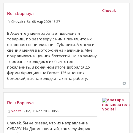
Chuvak
Re: г.Барнаул
Chuvak
» Вс, 08 мар 2009 18:27
В Акценте у меня работает школьный
товарищ, по разговору с ним я понял, что их
основная специализация Субарики. А масло и
свечи я менял в мотор-оил на калинина. Мне
понравилось и ценник божеский. Но за замену
тормозных колодок я их был готов
покалечить. В конечном итоге добрался до
фирмы Фрикцион на Гоголя 135 и ценник
божеский, как на колодки так и на работу.
Re: г.Барнаул
Voditel
Voditel
» Вс, 08 мар 2009 18:29
Chuvak
, бы не сказал, что их направление
СУБАРУ. На Дроме почитай, как челу Форик