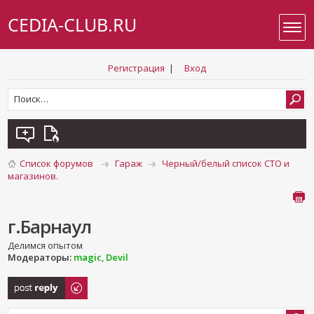
CEDIA-CLUB.RU
Регистрация
|
Вход
Список форумов
Гараж
Черный/белый список СТО и
магазинов.
г.Барнаул
Делимся опытом
Модераторы:
magic
,
Devil
Ответить