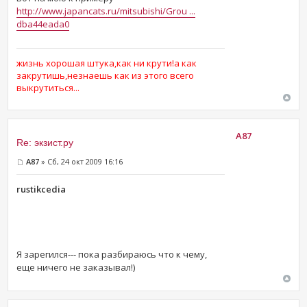
http://www.japancats.ru/mitsubishi/Grou ...
dba44eada0
жизнь хорошая штука,как ни крути!а как
закрутишь,незнаешь как из этого всего
выкрутиться...
A87
Re: экзист.ру
A87
» Сб, 24 окт 2009 16:16
rustikcedia
Я зарегился--- пока разбираюсь что к чему,
еще ничего не заказывал!)