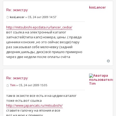
kosLancer
Re: экзист.ру
kosLancer
» Сб, 24 окт 2009 14:57
http://mitsubishi.epcdata.ru/lancer_cedia/
вот ссылка на электронный каталог
запчастей(типа капс) номера, цены .( правда
ценники конские ,но это сейчас везде) пару
раз заказывал себе мелочевку (задний
дворник,шильды, диск) всё пришло примерно
через две недели после оплаты счёта
Re: экзист.ру
Tim
Tim
» Сб, 24 окт 2009 15:05
там в экзисте все есть и на цедии каталог
тоже есть.вот ссылка
http://www.japancats.ru/mitsubishi/
ставите галочку на япония и все
вот на мою к примеру