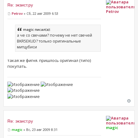
Re: экзист.ру
Petrov
Petrov
» Сб, 22 авг 2009 6:53
magic писал(а):
а че со свечами? почему не нет свечей
BKR5EKUD? только оригинальные
митцубиси
такая же фигня. пришлось оригинал (типо)
покупать.
Re: экзист.ру
magic
magic
» Вс, 23 авг 2009 8:31