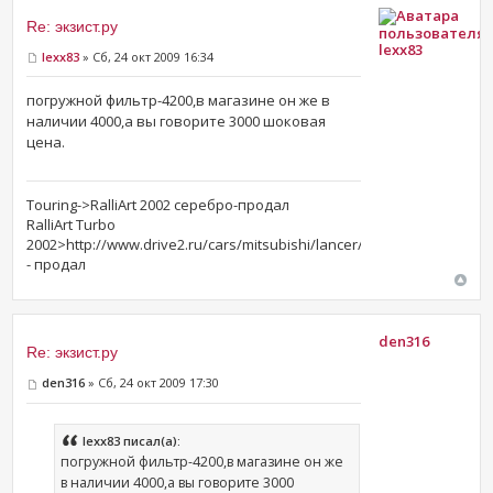
Re: экзист.ру
lexx83
lexx83
» Сб, 24 окт 2009 16:34
погружной фильтр-4200,в магазине он же в
наличии 4000,а вы говорите 3000 шоковая
цена.
Touring->RalliArt 2002 серебро-продал
RalliArt Turbo
2002>http://www.drive2.ru/cars/mitsubishi/lancer/lancer_vii/lexx1983
- продал
den316
Re: экзист.ру
den316
» Сб, 24 окт 2009 17:30
lexx83 писал(а):
погружной фильтр-4200,в магазине он же
в наличии 4000,а вы говорите 3000