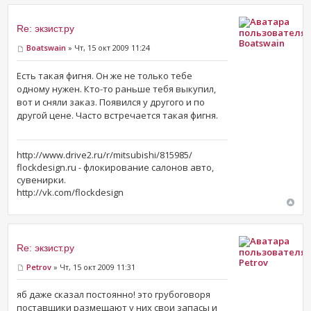
Re: экзист.ру
Boatswain
Boatswain
» Чт, 15 окт 2009 11:24
Есть такая фигня. Он же не только тебе
одному нужен. Кто-то раньше тебя выкупил,
вот и сняли заказ. Появился у другого и по
другой цене. Часто встречается такая фигня.
http://www.drive2.ru/r/mitsubishi/815985/
flockdesign.ru - флокирование салонов авто,
сувенирки.
http://vk.com/flockdesign
Re: экзист.ру
Petrov
Petrov
» Чт, 15 окт 2009 11:31
яб даже сказал постоянно! это грубоговоря
поставщики размещают у них свои запасы и