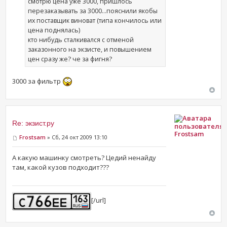
смотрю цена уже 3000, пришлось
перезаказывать за 3000...пояснили якобы
их поставщик виноват (типа кончилось или
цена поднялась)
кто нибудь сталкивался с отменой
заказонного на экзисте, и повышением
цен сразу же? че за фигня?
3000 за фильтр
Re: экзист.ру
Frostsam
Frostsam
» Сб, 24 окт 2009 13:10
А какую машинку смотреть? Цедий ненайду
там, какой кузов подходит???
[/url]