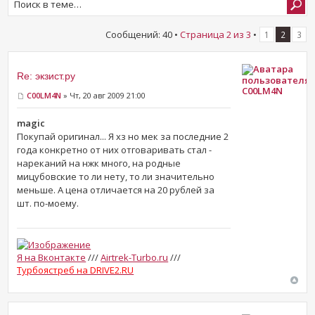
Сообщений: 40 •
Страница
2
из
3
•
1
2
3
Re: экзист.ру
C00LM4N
C00LM4N
» Чт, 20 авг 2009 21:00
magic
Покупай оригинал... Я хз но мек за последние 2
года конкретно от них отговаривать стал -
нареканий на нжк много, на родные
мицубовские то ли нету, то ли значительно
меньше. А цена отличается на 20 рублей за
шт. по-моему.
Я на Вконтакте
///
Airtrek-Turbo.ru
///
Турбоястреб на DRIVE2.RU