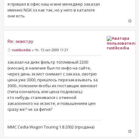
я пришел в офис наш и мне менеджер заказал
именно NGK хз как так, но у него в каталоге
они есть
Re: экзист.ру
rustikcedia
rustikcedia
» Чт, 15 окт 2009 11:21
заказал на днях фильтр топливный 2200
(киосан), в наличие был по инфо на сайте,
через день экзист снимает с заказа, смотрю
цена уже 3000, пришлось перезаказывать за
3000...пояснили якобы их поставщик виноват
(типа кончилось или цена поднялась)
кто нибудь сталкивался с отменой
заказонного на экзисте, и повышением цен
сразу же? че за фигня?
MMC Cedia Wagon Touring 1.8 2002 (продана)