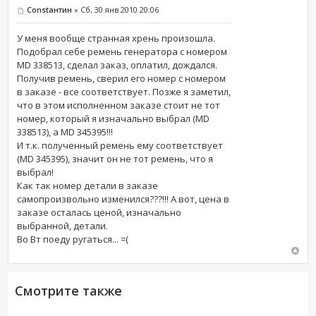
Constантин
» Сб, 30 янв 2010 20:06
У меня вообще странная хрень произошла.
Подобрал себе ремень генератора с номером
MD 338513, сделал заказ, оплатил, дождался.
Получив ремень, сверил его номер с номером
в заказе - все соответствует. Позже я заметил,
что в этом исполненном заказе стоит не тот
номер, который я изначально выбрал (MD
338513), а MD 345395!!!
И т.к. полученный ремень ему соответствует
(MD 345395), значит он не тот ремень, что я
выбрал!
Как так номер детали в заказе
самопроизвольно изменился???!!! А вот, цена в
заказе осталась ценой, изначально
выбранной, детали.
Во Вт поеду ругаться... =(
Смотрите также