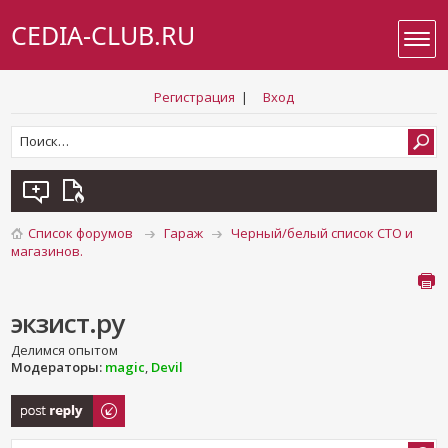
CEDIA-CLUB.RU
Регистрация
|
Вход
Список форумов
Гараж
Черный/белый список СТО и
магазинов.
экзист.ру
Делимся опытом
Модераторы:
magic
,
Devil
Ответить