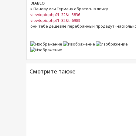
DIABLO
к Панову или Герману обратись в личку
viewtopic.php?f=32&t=5836
viewtopic.php?f=32&t=6983
они тебе дешевле перебранный продадут (насколько 
Смотрите также