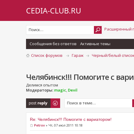
CEDIA-CLUB.RU
Расширенный 
Сообщения без ответов
Активные темы
Список форумов
Гараж
Черный/белый список
Челябинск!!! Помогите с вар
Делимся опытом
Модераторы:
magic
,
Devil
Ответить
Re: Челябинск!!! Помогите с вариатором!
Petrov
» Чт, 07 июл 2011 10:18