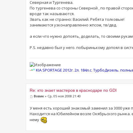
Северная и Тургенева.
По тургенева со стороны Северной , по правой стор
вроде так называются.
Звать как не странно: Василий. Ребята толковые!
занимаются узконаправленно жпсом, тв/двд.
а если что нужно допоять, доделать, то своими рукам
P.S. недавно был у него. побыринькому допоял в сист
-
=
*
KIA SPORTAGE 2012г. 2л. 184л.с. ТурбоДизель. полн
Re: кто знает мастеров в краснодаре по GDI
Вовик
» Ср, 05 ноя 2008 21:40
У меня есть хороший знакомый заменил за 3000 уже п
Находится на Юбилейном возле Окябрьского рынка. е
нему