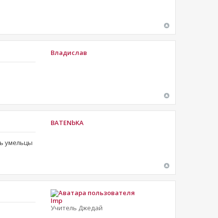
Владислав
BATENbKA
ть умельцы
Imp
Учитель Джедай