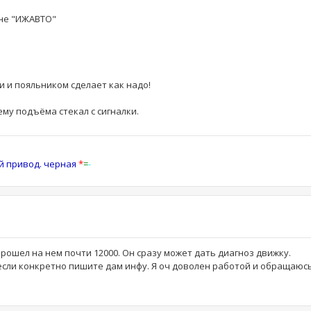
оне "ИЖАВТО"
и и пояльником сделает как надо!
ему подъёма стекал с сигналки.
ый привод. черная
*
=
-
рошел на нем почти 12000. Он сразу может дать диагноз движку.
сли конкретно пишите дам инфу. Я оч доволен работой и обращаюсь