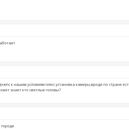
работает
+жпс к нашим условиям плюс установка камеры,вроде по стране ес
Может знает кто светлые головы?
 городе.