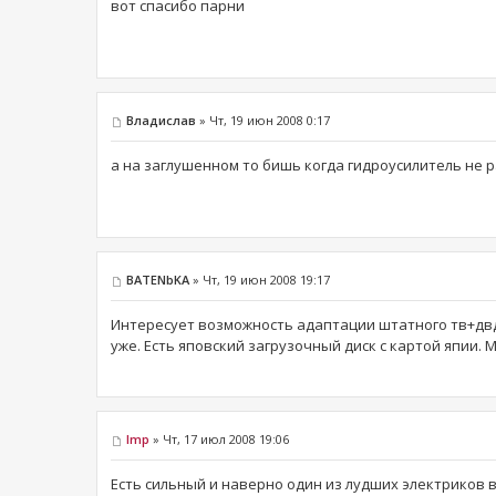
вот спасибо парни
Владислав
» Чт, 19 июн 2008 0:17
а на заглушенном то бишь когда гидроусилитель не 
BATENbKA
» Чт, 19 июн 2008 19:17
Интересует возможность адаптации штатного тв+двд
уже. Есть яповский загрузочный диск с картой япии. 
Imp
» Чт, 17 июл 2008 19:06
Есть сильный и наверно один из лудших электриков в