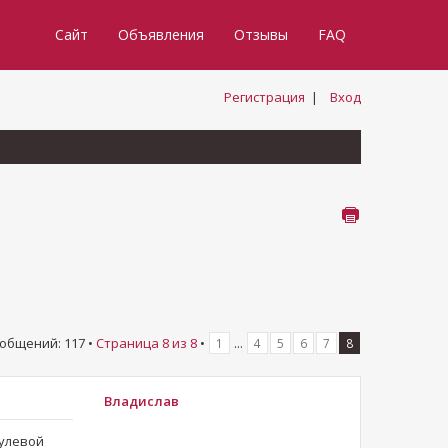
Сайт
Объявления
Отзывы
FAQ
Регистрация
|
Вход
общений: 117 •
Страница
8
из
8
•
...
1
4
5
6
7
8
Владислав
рулевой