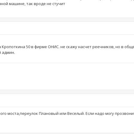
енной машине, так вроде не стучит
 Кропоткина 50 в фирме ОНИС. не скажу насчет реечников, но в общ
й админ.
го моста,переулок Плановый или Веселый. Если надо могу прозвони