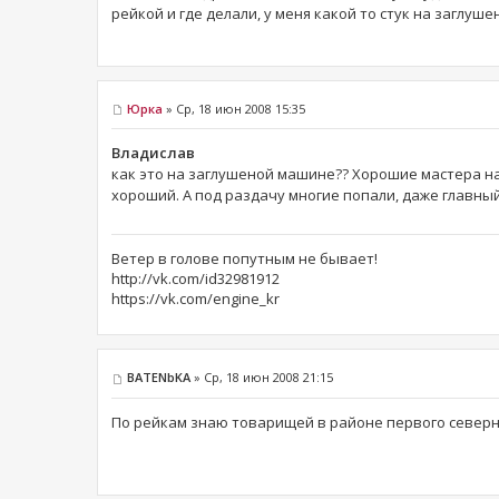
рейкой и где делали, у меня какой то стук на заглуш
Юрка
» Ср, 18 июн 2008 15:35
Владислав
как это на заглушеной машине?? Хорошие мастера на
хороший. А под раздачу многие попали, даже главны
Ветер в голове попутным не бывает!
http://vk.com/id32981912
https://vk.com/engine_kr
BATENbKA
» Ср, 18 июн 2008 21:15
По рейкам знаю товарищей в районе первого северно