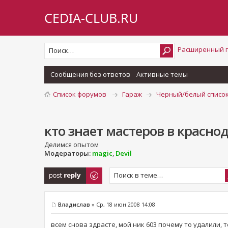
CEDIA-CLUB.RU
Расширенный 
Сообщения без ответов
Активные темы
Список форумов
Гараж
Черный/белый список
кто знает мастеров в краснод
Делимся опытом
Модераторы:
magic
,
Devil
Ответить
Владислав
» Ср, 18 июн 2008 14:08
всем снова здрасте, мой ник 603 почему то удалили,