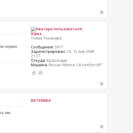
Юрка
Тояма Токанава
ем сервис
Сообщения:
5017
Зарегистрирован:
Сб, 12 янв 2008
21:17
Откуда:
Краснодар
Машина:
Nissan Almera 1.8 comfort MT
BATENbKA
ть им.