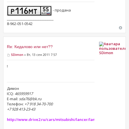
- продана
___________________________
8-962-051-0542
Re: Кидалово или нет??
SDimon
SDimon
» Вт, 13 сен 2011 7:57
!
Димон
ICQ:
465959917
E-mail:
sda76@bk.ru
Телефон:
+7 918 34-70-700
+7 928 413-23-43
http://www.drive2.ru/cars/mitsubishi/lancer/lancer_vii/sdimon/2/