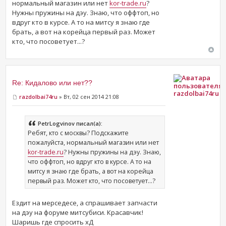
нормальный магазин или нет
kor-trade.ru
?
Нужны пружины на дэу. Знаю, что оффтоп, но
вдруг кто в курсе. А то на митсу я знаю где
брать, а вот на корейца первый раз. Может
кто, что посоветует...?
Re: Кидалово или нет??
razdolbai74ru
razdolbai74ru
» Вт, 02 сен 2014 21:08
PetrLogvinov писал(а):
Ребят, кто с москвы? Подскажите
пожалуйста, нормальный магазин или нет
kor-trade.ru
? Нужны пружины на дэу. Знаю,
что оффтоп, но вдруг кто в курсе. А то на
митсу я знаю где брать, а вот на корейца
первый раз. Может кто, что посоветует...?
Ездит на мерседесе, а спрашивает запчасти
на дэу на форуме митсубиси. Красавчик!
Шаришь где спросить хД