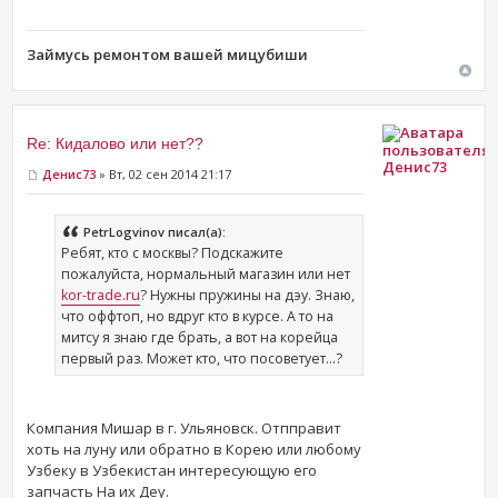
Займусь ремонтом вашей мицубиши
Re: Кидалово или нет??
Денис73
Денис73
» Вт, 02 сен 2014 21:17
PetrLogvinov писал(а):
Ребят, кто с москвы? Подскажите
пожалуйста, нормальный магазин или нет
kor-trade.ru
? Нужны пружины на дэу. Знаю,
что оффтоп, но вдруг кто в курсе. А то на
митсу я знаю где брать, а вот на корейца
первый раз. Может кто, что посоветует...?
Компания Мишар в г. Ульяновск. Отпправит
хоть на луну или обратно в Корею или любому
Узбеку в Узбекистан интересующую его
запчасть На их Деу.