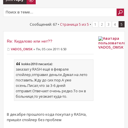
Сообщений: 67 •
Страница
5
из
5
•
1
2
3
4
5
Re: Кидалово или нет??
VADOS_OMSK
VADOS_OMSK
» Пн, 05 сен 2011 6:50
kokko2010 писал(а):
заказал у RASH ещё в феврале
спойлер,отправил деньги.Думал на лето
поставить.Жду до сих пор.А уже
осень.Писал,что за 3-6 дней
отправит.Отвечает очень редко.То он в
больнице,то уезжает куда-то.
В декабре прошлого кода покупал у RASHа,
пришёл спойлер без проблем