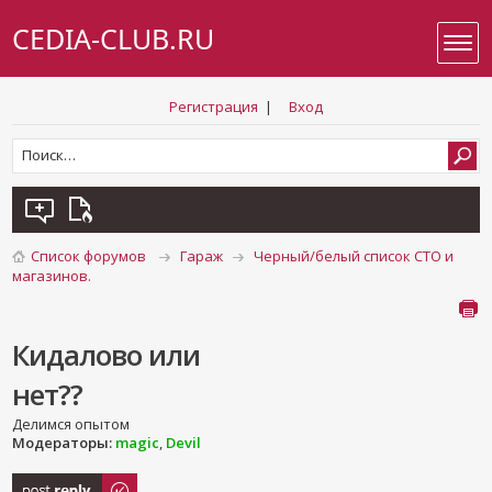
CEDIA-CLUB.RU
Регистрация
|
Вход
Список форумов
Гараж
Черный/белый список СТО и
магазинов.
Кидалово или
нет??
Делимся опытом
Модераторы:
magic
,
Devil
Ответить