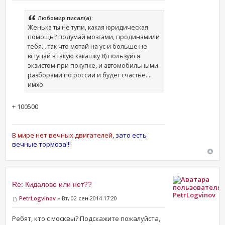
Любомир писал(а):
Женька ты не тупи, какая юридическая
помощь? подумай мозгами, продинамили
тебя... так что мотай на ус и больше не
вступай в такую какашку 8) пользуйся
экзистом при покупке, и автомобильными
разборами по россии и будет счастье....
имхо
+ 100500
В мире нет вечных двигателей
,
зато есть
вечные тормоза!!!
Re: Кидалово или нет??
PetrLogvinov
PetrLogvinov
» Вт, 02 сен 2014 17:20
Ребят, кто с москвы? Подскажите пожалуйста,