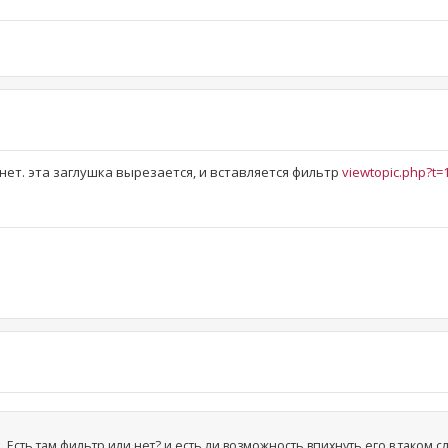
о нет. эта заглушка вырезается, и вставляется фильтр
viewtopic.php?t=
 Есть там фильтр или нет? и есть ли возможность впихнуть его в таком с