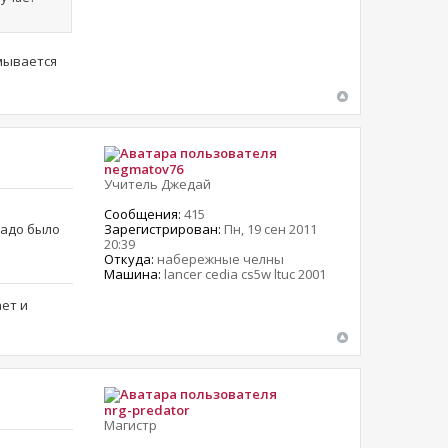
амывается
negmatov76
Учитель Джедай
Сообщения:
415
Зарегистрирован:
Пн, 19 сен 2011
надо было
20:39
Откуда:
набережные челны
Машина:
lancer cedia cs5w ltuc 2001
ает и
nrg-predator
Магистр