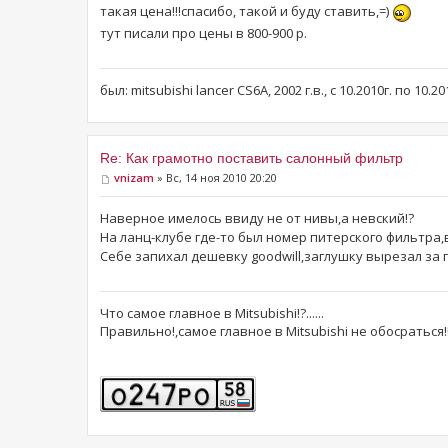
такая цена!!!спасибо, такой и буду ставить,=)
тут писали про цены в 800-900 р.
был: mitsubishi lancer CS6A, 2002 г.в., с 10.2010г. по 10.2
Re: Как грамотно поставить салонный фильтр
vnizam
» Вс, 14 ноя 2010 20:20
Наверное имелось ввиду не от нивы,а невский!?
На ланц-клубе где-то был номер питерского фильтра,
Себе запихал дешевку goodwill,заглушку вырезал за 
Что самое главное в Mitsubishi!?......
Правильно!,самое главное в Mitsubishi не обосраться!!