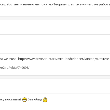
все работает и ничего не понятно.Теория+практика-ничего не работ
st we trust - http://www.drive2.ru/cars/mitsubishi/lancer/lancer_vii/mitza/
ve2.ru/r/kia/749098/
рку поставил?
без обид