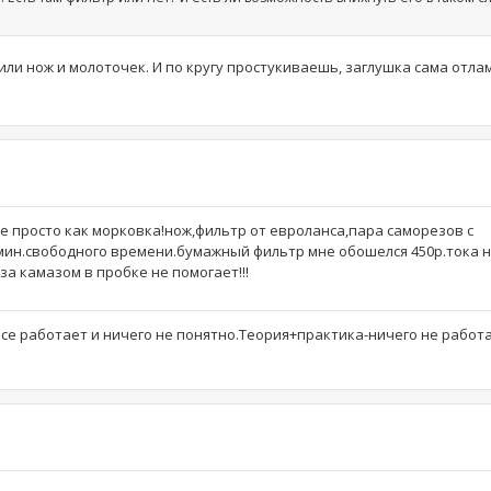
ли нож и молоточек. И по кругу простукиваешь, заглушка сама отл
е просто как морковка!нож,фильтр от евроланса,пара саморезов с
 мин.свободного времени.бумажный фильтр мне обошелся 450р.тока 
за камазом в пробке не помогает!!!
все работает и ничего не понятно.Теория+практика-ничего не работ