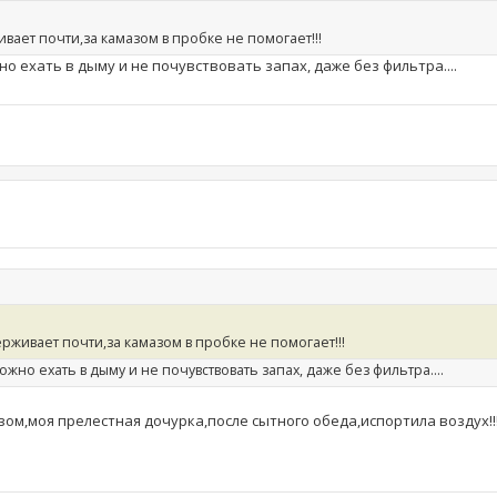
вает почти,за камазом в пробке не помогает!!!
о ехать в дыму и не почувствовать запах, даже без фильтра....
ерживает почти,за камазом в пробке не помогает!!!
жно ехать в дыму и не почувствовать запах, даже без фильтра....
азом,моя прелестная дочурка,после сытного обеда,испортила воздух!!