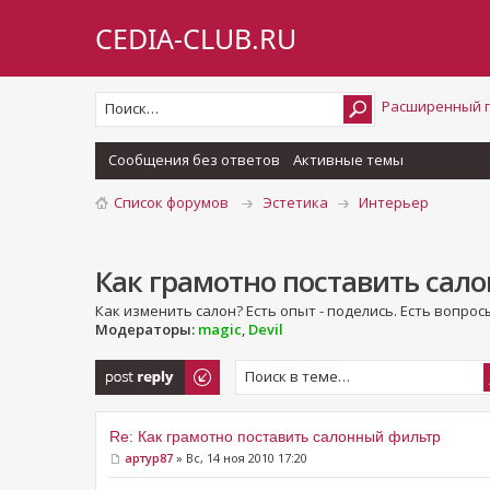
CEDIA-CLUB.RU
Расширенный 
Сообщения без ответов
Активные темы
Список форумов
Эстетика
Интерьер
Как грамотно поставить сал
Как изменить салон? Есть опыт - поделись. Есть вопросы
Модераторы:
magic
,
Devil
Ответить
Re: Как грамотно поставить салонный фильтр
артур87
» Вс, 14 ноя 2010 17:20