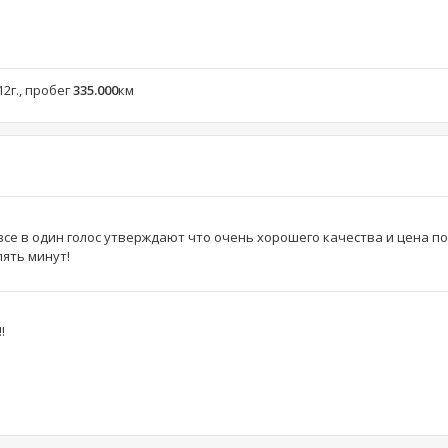
012г., пробег
335.000
км
все в один голос утверждают что очень хорошего качества и цена по
пять минут!
!