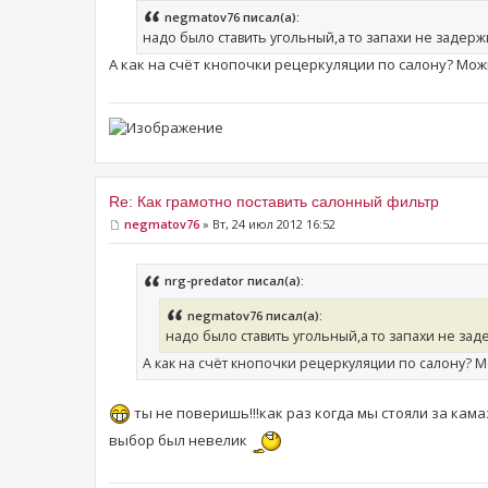
negmatov76 писал(а):
надо было ставить угольный,а то запахи не задержи
А как на счёт кнопочки рецеркуляции по салону? Можн
Re: Как грамотно поставить салонный фильтр
negmatov76
» Вт, 24 июл 2012 16:52
nrg-predator писал(а):
negmatov76 писал(а):
надо было ставить угольный,а то запахи не зад
А как на счёт кнопочки рецеркуляции по салону? Мо
ты не поверишь!!!как раз когда мы стояли за кам
выбор был невелик