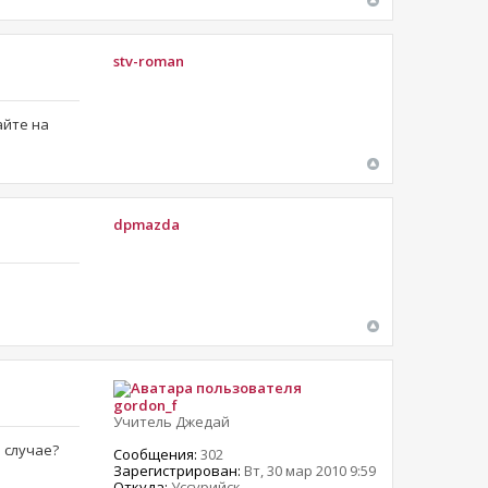
stv-roman
айте на
dpmazda
gordon_f
Учитель Джедай
 случае?
Сообщения:
302
Зарегистрирован:
Вт, 30 мар 2010 9:59
Откуда:
Уссурийск