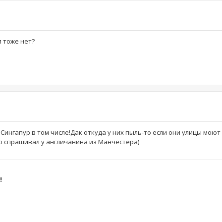
 тоже нет?
 Сингапур в том числе!Дак откуда у них пыль-то если они улицы мою
но спрашивал у англичанина из Манчестера)
!