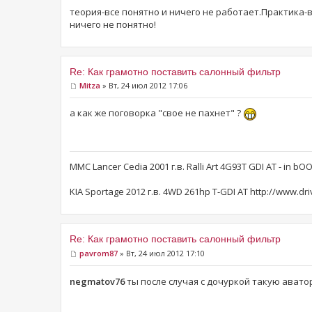
теория-все понятно и ничего не работает.Практика-
ничего не понятно!
Re: Как грамотно поставить салонный фильтр
Mitza
» Вт, 24 июл 2012 17:06
а как же поговорка "свое не пахнет" ?
MMC Lancer Cedia 2001 г.в. Ralli Art 4G93T GDI AT - in bOO
KIA Sportage 2012 г.в. 4WD 261hp T-GDI AT http://www.dri
Re: Как грамотно поставить салонный фильтр
pavrom87
» Вт, 24 июл 2012 17:10
negmatov76
ты после случая с дочуркой такую авато