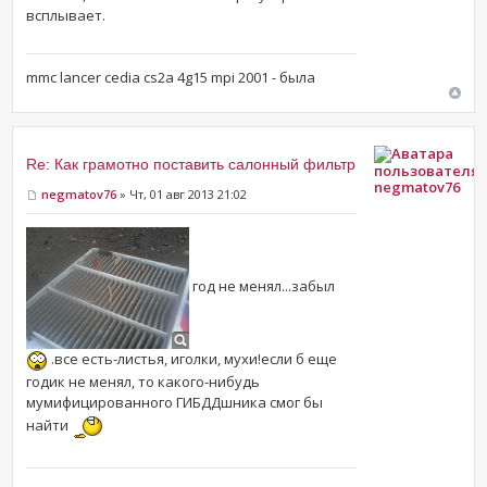
всплывает.
mmc lancer cedia cs2a 4g15 mpi 2001 - была
Re: Как грамотно поставить салонный фильтр
negmatov76
negmatov76
» Чт, 01 авг 2013 21:02
год не менял...забыл
.все есть-листья, иголки, мухи!если б еще
годик не менял, то какого-нибудь
мумифицированного ГИБДДшника смог бы
найти