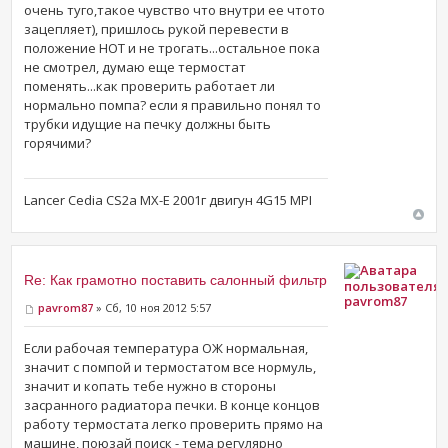
очень туго,такое чувство что внутри ее чтото
зацепляет), пришлось рукой перевести в
положение HOT и не трогать...остальное пока
не смотрел, думаю еще термостат
поменять...как проверить работает ли
нормально помпа? если я правильно понял то
трубки идущие на печку должны быть
горячими?
Lancer Cedia CS2a MX-E 2001г двигун 4G15 MPI
Re: Как грамотно поставить салонный фильтр
pavrom87
pavrom87
» Сб, 10 ноя 2012 5:57
Если рабочая температура ОЖ нормальная,
значит с помпой и термостатом все нормуль,
значит и копать тебе нужно в стороны
засранного радиатора печки. В конце концов
работу термостата легко проверить прямо на
машине, поюзай поиск - тема регулярно