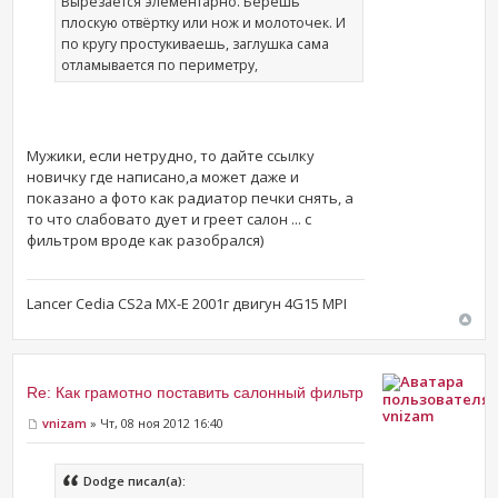
Вырезается элементарно. Берешь
плоскую отвёртку или нож и молоточек. И
по кругу простукиваешь, заглушка сама
отламывается по периметру,
Мужики, если нетрудно, то дайте ссылку
новичку где написано,а может даже и
показано а фото как радиатор печки снять, а
то что слабовато дует и греет салон ... с
фильтром вроде как разобрался)
Lancer Cedia CS2a MX-E 2001г двигун 4G15 MPI
Re: Как грамотно поставить салонный фильтр
vnizam
vnizam
» Чт, 08 ноя 2012 16:40
Dodge писал(а):