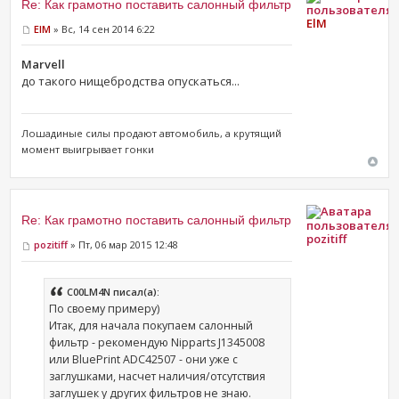
Re: Как грамотно поставить салонный фильтр
ElM
ElM
» Вс, 14 сен 2014 6:22
Marvell
до такого нищебродства опускаться...
Лошадиные силы продают ​автомобиль, а крутящий
момент выигрывает гонки
Re: Как грамотно поставить салонный фильтр
pozitiff
pozitiff
» Пт, 06 мар 2015 12:48
C00LM4N писал(а):
По своему примеру)
Итак, для начала покупаем салонный
фильтр - рекомендую Nipparts J1345008
или BluePrint ADC42507 - они уже с
заглушками, насчет наличия/отсутствия
заглушек у других фильтров не знаю.