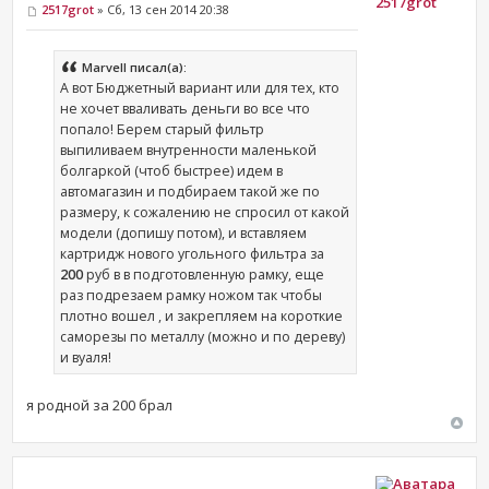
2517grot
2517grot
» Сб, 13 сен 2014 20:38
Marvell писал(а):
А вот Бюджетный вариант или для тех, кто
не хочет вваливать деньги во все что
попало! Берем старый фильтр
выпиливаем внутренности маленькой
болгаркой (чтоб быстрее) идем в
автомагазин и подбираем такой же по
размеру, к сожалению не спросил от какой
модели (допишу потом), и вставляем
картридж нового угольного фильтра за
200
руб в в подготовленную рамку, еще
раз подрезаем рамку ножом так чтобы
плотно вошел , и закрепляем на короткие
саморезы по металлу (можно и по дереву)
и вуаля!
я родной за 200 брал