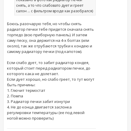
снять, а то что слабовато дует и греет
салон ... с фильтром вроде как разобрался)
Боюсь разочарую тебя, но чтобы снять
радиатор печки тебе придется сначала снять
торпедо (всю приборную панель). И затем
саму песку, она держится на 4-х болтах (или
около), так же отрубаются трубки к кондею и
самому радиатору печки (под капотом).
Если слабо дует, то забит радиатор кондея,
который стоит перед радиатором печки, до
которого кака не долетает.
Если дует хорошо, но слабо греет, то тут могут
быть причины:
1. Глючит термостат
2. Помпа
3. Радиатор печки забит изнутри
4. Не до конца двигается заслонка
регулировки температуры (ее под левой
ногой можно проверить)