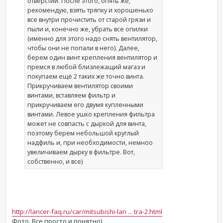
отверстии. После этого, опять же,
рекомендую, взять тряпку и хорошенько
все внутри прочистить от старой грязи и
пыли и, конечно же, убрать все опилки
(именно для этого надо снять вентилятор,
чтобы они не попали в него). Далее,
берем один винт крепления вентилятор и
премся в любой близлежащий магаз и
покупаем ещё 2 таких же точно винта.
Прикручиваем вентилятор своими
винтами, вставляем фильтр и
прикручиваем его двумя купленными
винтами. Левое ушко крепления фильтра
может не совпасть с дыркой для винта,
поэтому берем небольшой круглый
надфиль и, при необходимости, немноо
увеличиваем дырку в фильтре. Вот,
собственно, и все)
http://lancer-faq.ru/car/mitsubishi-lan ... tra-2.html
Фото. Все просто и понятно)