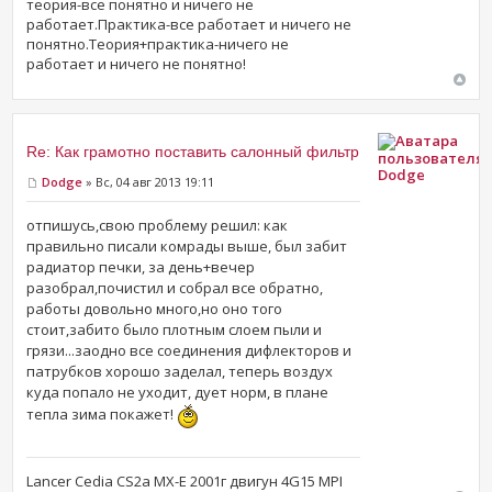
теория-все понятно и ничего не
работает.Практика-все работает и ничего не
понятно.Теория+практика-ничего не
работает и ничего не понятно!
Re: Как грамотно поставить салонный фильтр
Dodge
Dodge
» Вс, 04 авг 2013 19:11
отпишусь,свою проблему решил: как
правильно писали комрады выше, был забит
радиатор печки, за день+вечер
разобрал,почистил и собрал все обратно,
работы довольно много,но оно того
стоит,забито было плотным слоем пыли и
грязи...заодно все соединения дифлекторов и
патрубков хорошо заделал, теперь воздух
куда попало не уходит, дует норм, в плане
тепла зима покажет!
Lancer Cedia CS2a MX-E 2001г двигун 4G15 MPI