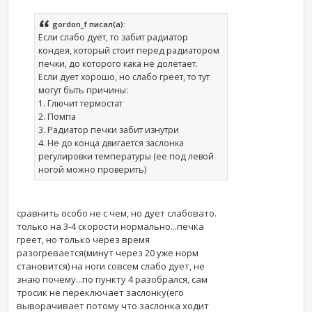
gordon_f писал(а):
Если слабо дует, то забит радиатор
кондея, который стоит перед радиатором
печки, до которого кака не долетает.
Если дует хорошо, но слабо греет, то тут
могут быть причины:
1. Глючит термостат
2. Помпа
3. Радиатор печки забит изнутри
4. Не до конца двигается заслонка
регулировки температуры (ее под левой
ногой можно проверить)
сравнить особо не с чем, но дует слабовато.
только на 3-4 скорости нормально...печка
греет, но только через время
разогревается(минут через 20 уже норм
становится) на ноги совсем слабо дует, не
знаю почему...по пункту 4 разобрался, сам
тросик не переключает заслонку(его
выворачивает потому что заслонка ходит