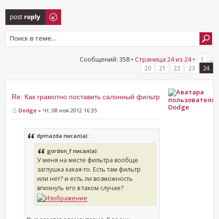
Ответить
Сообщений: 358 •
Страница
24
из
24
•
...
1
20
21
22
23
24
Re: Как грамотно поставить салонный фильтр
Dodge
Dodge
» Чт, 08 ноя 2012 16:35
dpmazda писал(а):
gordon_f писал(а):
У меня на месте фильтра вообще
заглушка какая-то. Есть там фильтр
или нет? и есть ли возможность
впихнуть его в таком случае?