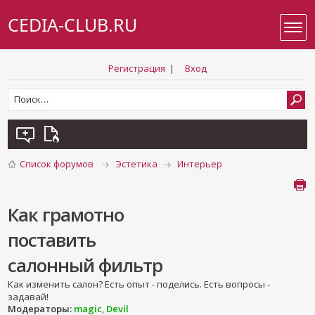
CEDIA-CLUB.RU
Регистрация
|
Вход
Список форумов
Эстетика
Интерьер
Как грамотно
поставить
салонный фильтр
Как изменить салон? Есть опыт - поделись. Есть вопросы -
задавай!
Модераторы:
magic
,
Devil