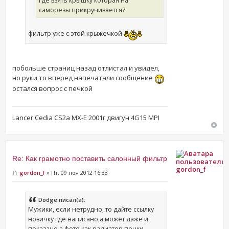
где взять крышку которая на
саморезы прикручивается?
фильтр уже с этой крыжечкой
побольше страниц назад отлистал и увидел,
но руки то вперед напечатали сообщение
остался вопрос с печкой
Lancer Cedia CS2a MX-E 2001г двигун 4G15 MPI
Re: Как грамотно поставить салонный фильтр
gordon_f
gordon_f
» Пт, 09 ноя 2012 16:33
Dodge писал(а):
Мужики, если нетрудно, то дайте ссылку
новичку где написано,а может даже и
показано а фото как радиатор печки