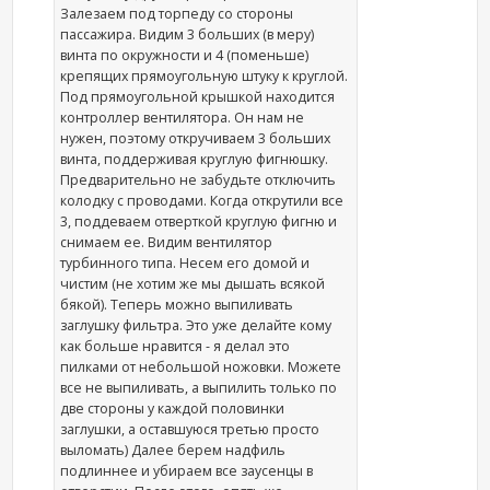
Залезаем под торпеду со стороны
пассажира. Видим 3 больших (в меру)
винта по окружности и 4 (поменьше)
крепящих прямоугольную штуку к круглой.
Под прямоугольной крышкой находится
контроллер вентилятора. Он нам не
нужен, поэтому откручиваем 3 больших
винта, поддерживая круглую фигнюшку.
Предварительно не забудьте отключить
колодку с проводами. Когда открутили все
3, поддеваем отверткой круглую фигню и
снимаем ее. Видим вентилятор
турбинного типа. Несем его домой и
чистим (не хотим же мы дышать всякой
бякой). Теперь можно выпиливать
заглушку фильтра. Это уже делайте кому
как больше нравится - я делал это
пилками от небольшой ножовки. Можете
все не выпиливать, а выпилить только по
две стороны у каждой половинки
заглушки, а оставшуюся третью просто
выломать) Далее берем надфиль
подлиннее и убираем все заусенцы в