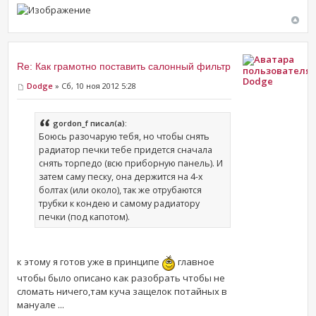
Re: Как грамотно поставить салонный фильтр
Dodge
Dodge
» Сб, 10 ноя 2012 5:28
gordon_f писал(а):
Боюсь разочарую тебя, но чтобы снять
радиатор печки тебе придется сначала
снять торпедо (всю приборную панель). И
затем саму песку, она держится на 4-х
болтах (или около), так же отрубаются
трубки к кондею и самому радиатору
печки (под капотом).
к этому я готов уже в принципе
главное
чтобы было описано как разобрать чтобы не
сломать ничего,там куча защелок потайных в
мануале ...