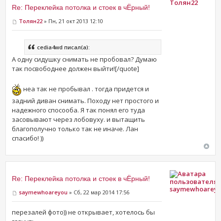
Толян22
Re: Переклейка потолка и стоек в чЁрный!
Толян22
» Пн, 21 окт 2013 12:10
cedia4wd писал(а):
А одну сидушку снимать не пробовал? Думаю
так посвободнее должен выйти![/quote]
неа так не пробывал . тогда придется и
задний диван снимать. Походу нет простого и
надежного спосооба. Я так понял его туда
засовывают через лобовуху. и вытащить
благополучно только так не иначе. Лан
спасибо! ))
Re: Переклейка потолка и стоек в чЁрный!
saymewhoarey
saymewhoareyou
» Сб, 22 мар 2014 17:56
перезалей фото)) не открывает, хотелось бы