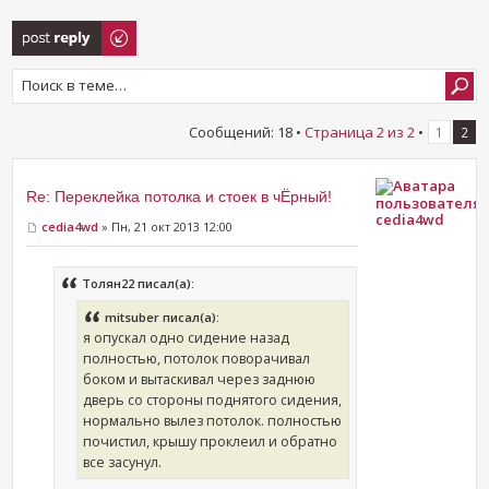
Ответить
Сообщений: 18 •
Страница
2
из
2
•
1
2
Re: Переклейка потолка и стоек в чЁрный!
cedia4wd
cedia4wd
» Пн, 21 окт 2013 12:00
Толян22 писал(а):
mitsuber писал(а):
я опускал одно сидение назад
полностью, потолок поворачивал
боком и вытаскивал через заднюю
дверь со стороны поднятого сидения,
нормально вылез потолок. полностью
почистил, крышу проклеил и обратно
все засунул.