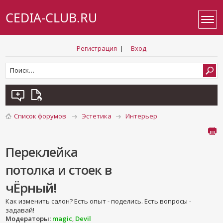
CEDIA-CLUB.RU
Регистрация
|
Вход
Список форумов
Эстетика
Интерьер
Переклейка
потолка и стоек в
чЁрный!
Как изменить салон? Есть опыт - поделись. Есть вопросы -
задавай!
Модераторы:
magic
,
Devil