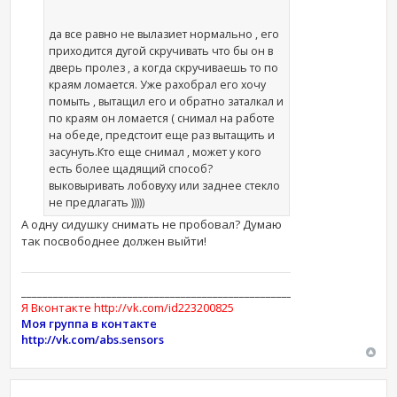
да все равно не вылазиет нормально , его
приходится дугой скручивать что бы он в
дверь пролез , а когда скручиваешь то по
краям ломается. Уже рахобрал его хочу
помыть , вытащил его и обратно заталкал и
по краям он ломается ( снимал на работе
на обеде, предстоит еще раз вытащить и
засунуть.Кто еще снимал , может у кого
есть более щадящий способ?
выковыривать лобовуху или заднее стекло
не предлагать )))))
А одну сидушку снимать не пробовал? Думаю
так посвободнее должен выйти!
______________________________________________________________________
Я Вконтакте http://vk.com/id223200825
Моя группа в контакте
http://vk.com/abs.sensors