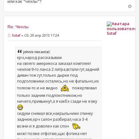
или как "чехлы"?
Re: Чехлы
Sstaf
Sstaf
» Сб, 20 апр 2013 17:24
johnis писал(а):
крч,народ рассказываю
на своего америкоса заказал комплект
чехлов 9-го ланса 2 литра,встали гут,задний
диван тож гут,только дырки под
подголовники остались,но не фатально,их
толком-то и не видно
пожертвовал
только задним подлокотником,но
ничего,привыкнут,а я какбэ сзади не езжу
сидухи снимал все,накрыльники спинку
заднюю,крч салон разбирал,часа 3-4
возни и я доволен как слон
можт позже отфотаю,щас фотика нет