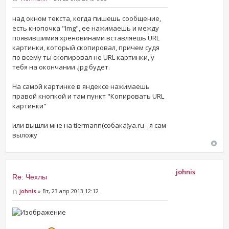
над окном текста, когда пишешь сообщение,
есть кнопочка "Img", ее нажимаешь и между
появившимия хреновинами вставляешь URL
картинки, который скопировал, причем судя
по всему ты скопировал не URL картинки, у
тебя на окончании .jpg будет.
На самой картинке в яндексе нажимаешь
правой кнопкой и там пункт "Копировать URL
картинки"
или вышли мне на tiermann(собака)ya.ru - я сам
выложу
johnis
Re: Чехлы
johnis
» Вт, 23 апр 2013 12:12