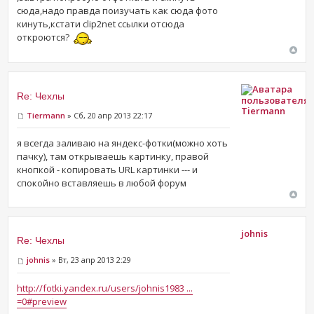
сюда,надо правда поизучать как сюда фото
кинуть,кстати clip2net ссылки отсюда
откроются?
Re: Чехлы
Tiermann
Tiermann
» Сб, 20 апр 2013 22:17
я всегда заливаю на яндекс-фотки(можно хоть
пачку), там открываешь картинку, правой
кнопкой - копировать URL картинки --- и
спокойно вставляешь в любой форум
johnis
Re: Чехлы
johnis
» Вт, 23 апр 2013 2:29
http://fotki.yandex.ru/users/johnis1983 ...
=0#preview