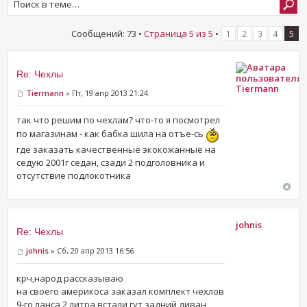
Сообщений: 73 •
Страница
5
из
5
•
1
2
3
4
5
Re: Чехлы
Tiermann
Tiermann
» Пт, 19 апр 2013 21:24
так что решим по чехлам? что-то я посмотрел
по магазинам - как бабка шила на отъе-сь
где заказать качественные экокожанные на
седую 2001г седан, сзади 2 подголовника и
отсутствие подлокотника
johnis
Re: Чехлы
johnis
» Сб, 20 апр 2013 16:56
крч,народ рассказываю
на своего америкоса заказал комплект чехлов
9-го ланса 2 литра,встали гут,задний диван