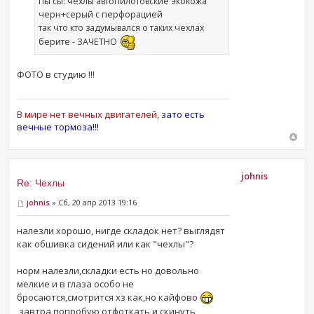
пы сы: чехлы автопилотовские экокожа
черн+серый с перфорацией
так что кто задумывался о таких чехлах
берите - ЗАЧЕТНО
ФОТО в студию !!!
В мире нет вечных двигателей
,
зато есть
вечные тормоза!!!
johnis
Re: Чехлы
johnis
» Сб, 20 апр 2013 19:16
налезли хорошо, нигде складок нет? выглядят
как обшивка сидений или как "чехлы"?
норм налезли,складки есть но довольно
мелкие и в глаза особо не
бросаются,смотрится хз как,но кайфово
,завтра попробую отфоткать и скинуть