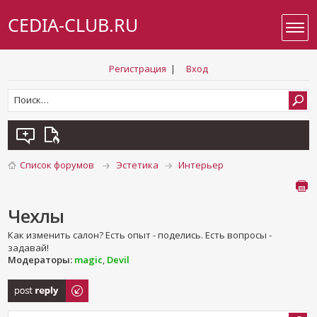
CEDIA-CLUB.RU
Регистрация
|
Вход
Список форумов
Эстетика
Интерьер
Чехлы
Как изменить салон? Есть опыт - поделись. Есть вопросы -
задавай!
Модераторы:
magic
,
Devil
Ответить