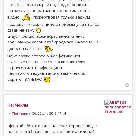
тож гут,только дырки под подголовники
остались,но не фатально,их толком-то и не
видно
пожертвовал только задним
подлокотником,но ничего,привыкнут,а я какбэ
сзади не езжу
сидухи снимал все,накрыльники спинку
заднюю,крч салон разбирал,часа 3-4 возни и я
доволен как слон
можт позже отфотаю,щас фотика нет
пы сы: чехлы автопилотовские экокожа
черн+серый с перфорацией
так что кто задумывался о таких чехлах
берите - ЗАЧЕТНО
Re: Чехлы
Tiermann
Tiermann
» Сб, 20 апр 2013 17:14
сфоткай обязательно! налезли хорошо, нигде
складок нет? выглядят как обшивка сидений