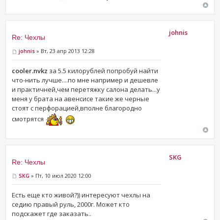
johnis
Re: Чехлы
johnis
» Вт, 23 апр 2013 12:28
cooler.nvkz
за 5.5 килорублей попробуй найти
что-нить лучше....по мне например и дешевле
и практичней,чем перетяжку салона делать...у
меня у брата на авенсисе такие же черные
стоят с перфорацией,вполне благородно
смотрятся
SKG
Re: Чехлы
SKG
» Пт, 10 июл 2020 12:00
Есть еще кто живой?)) интересуют чехлы на
седию правый руль, 2000г. Может кто
подскажет где заказать..