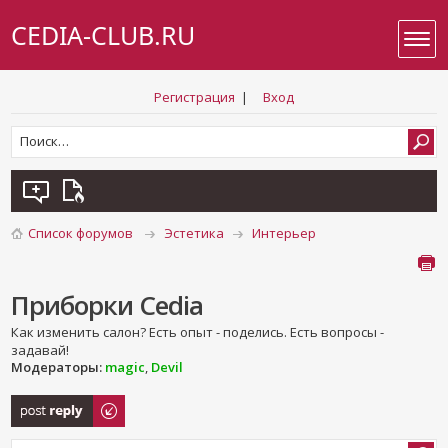
CEDIA-CLUB.RU
Регистрация
|
Вход
Список форумов
Эстетика
Интерьер
Приборки Cedia
Как изменить салон? Есть опыт - поделись. Есть вопросы -
задавай!
Модераторы:
magic
,
Devil
Ответить