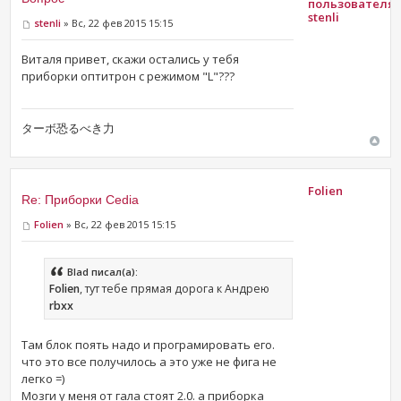
stenli
stenli
» Вс, 22 фев 2015 15:15
Виталя привет, скажи остались у тебя
приборки оптитрон с режимом "L"???
ターボ恐るべき力
Folien
Re: Приборки Cedia
Folien
» Вс, 22 фев 2015 15:15
Blad писал(а):
Folien
, тут тебе прямая дорога к Андрею
rbxx
Там блок поять надо и програмировать его.
что это все получилось а это уже не фига не
легко =)
Мозги у меня от гала стоят 2.0. а приборка