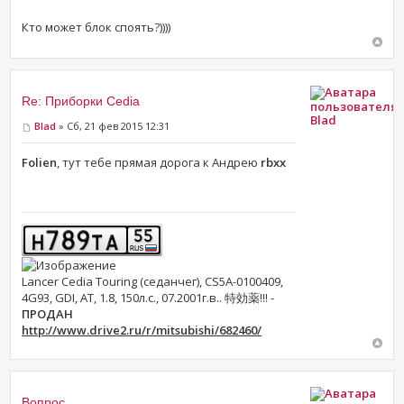
Кто может блок споять?))))
Re: Приборки Cedia
Blad
Blad
» Сб, 21 фев 2015 12:31
Folien
, тут тебе прямая дорога к Андрею
rbxx
Lancer Cedia Touring (седанчег), CS5A-0100409,
4G93, GDI, AT, 1.8, 150л.с., 07.2001г.в.. 特効薬!!! -
ПРОДАН
http://www.drive2.ru/r/mitsubishi/682460/
Вопрос