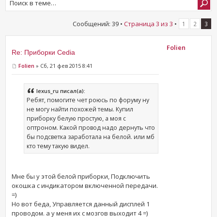
Сообщений: 39 •
Страница
3
из
3
•
1
2
3
Folien
Re: Приборки Cedia
Folien
» Сб, 21 фев 2015 8:41
lexus_ru писал(а):
Ребят, помогите чет роюсь по форуму ну
не могу найти похожей темы. Купил
приборку белую простую, а моя с
оптроном. Какой провод надо дернуть что
бы подсветка заработала на белой. или мб
кто тему такую видел.
Мне бы у этой белой приборки, Подключить
окошка с индикатором включенной передачи.
=)
Но вот беда, Управляется данный дисплей 1
проводом. а у меня их с мозгов выходит 4 =)