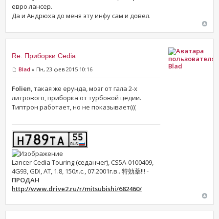
евро лансер.
Да и Андрюха до меня эту инфу сам и довел.
Re: Приборки Cedia
Blad
Blad
» Пн, 23 фев 2015 10:16
Folien
, такая же ерунда, мозг от гала 2-х
литрового, приборка от турбовой цедии.
Типтрон работает, но не показывает(((
Lancer Cedia Touring (седанчег), CS5A-0100409,
4G93, GDI, AT, 1.8, 150л.с., 07.2001г.в.. 特効薬!!! -
ПРОДАН
http://www.drive2.ru/r/mitsubishi/682460/