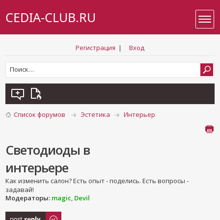
CEDIA-CLUB.RU
Регистрация
|
Вход
Список форумов
Эстетика
Интерьер
Светодиоды в
интерьере
Как изменить салон? Есть опыт - поделись. Есть вопросы -
задавай!
Модераторы:
magic
,
Devil
Ответить