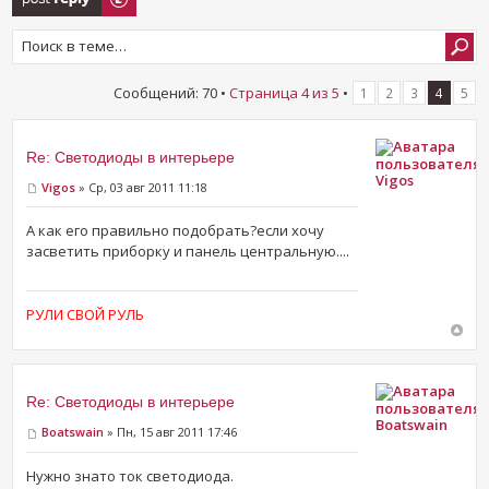
Сообщений: 70 •
Страница
4
из
5
•
1
2
3
4
5
Re: Светодиоды в интерьере
Vigos
Vigos
» Ср, 03 авг 2011 11:18
А как его правильно подобрать?если хочу
засветить приборку и панель центральную....
РУЛИ СВОЙ РУЛЬ
Re: Светодиоды в интерьере
Boatswain
Boatswain
» Пн, 15 авг 2011 17:46
Нужно знато ток светодиода.