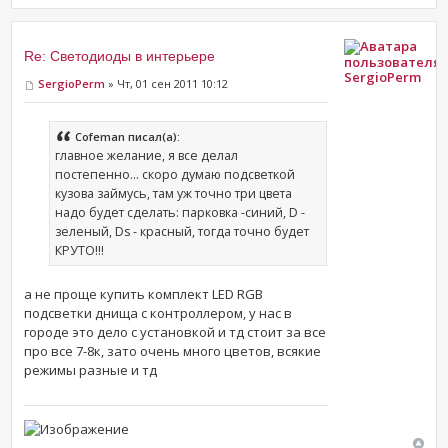
Re: Светодиоды в интерьере
SergioPerm
SergioPerm
» Чт, 01 сен 2011 10:12
Cofeman писал(а):
главное желание, я все делал
постепенно... скоро думаю подсветкой
кузова займусь, там уж точно три цвета
надо будет сделать: парковка -синий, D -
зеленый, Ds - красный, тогда точно будет
КРУТО!!!
а не проще купить комплект LED RGB
подсветки днища с контроллером, у нас в
городе это дело с установкой и тд стоит за все
про все 7-8к, зато очень много цветов, всякие
режимы разные и тд