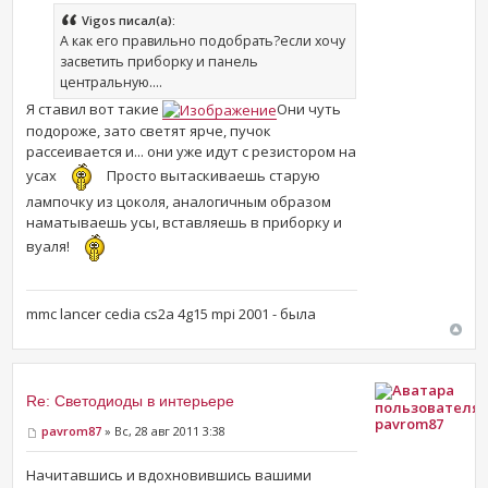
Vigos писал(а):
А как его правильно подобрать?если хочу
засветить приборку и панель
центральную....
Я ставил вот такие
Они чуть
подороже, зато светят ярче, пучок
рассеивается и... они уже идут с резистором на
усах
Просто вытаскиваешь старую
лампочку из цоколя, аналогичным образом
наматываешь усы, вставляешь в приборку и
вуаля!
mmc lancer cedia cs2a 4g15 mpi 2001 - была
Re: Светодиоды в интерьере
pavrom87
pavrom87
» Вс, 28 авг 2011 3:38
Начитавшись и вдохновившись вашими