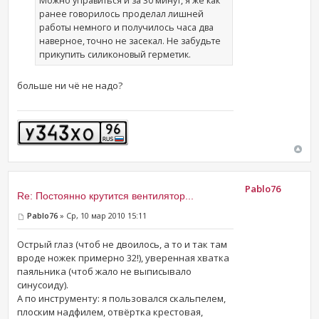
Можно управиться и за 30 минут, я же как
ранее говорилось проделал лишней
работы немного и получилось часа два
наверное, точно не засекал. Не забудьте
прикупить силиконовый герметик.
больше ни чё не надо?
Pablo76
Re: Постоянно крутится вентилятор...
Pablo76
» Ср, 10 мар 2010 15:11
Острый глаз (чтоб не двоилось, а то и так там
вроде ножек примерно 32!), уверенная хватка
паяльника (чтоб жало не выписывало
синусоиду).
А по инструменту: я пользовался скальпелем,
плоским надфилем, отвёртка крестовая,