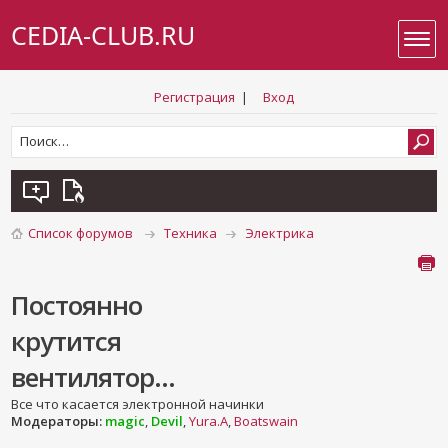
CEDIA-CLUB.RU
Регистрация
|
Вход
Список форумов
Техника
Электрика
Постоянно
крутится
вентилятор...
Все что касается электронной начинки
Модераторы:
magic
,
Devil
,
Yura.A
,
Boatswain