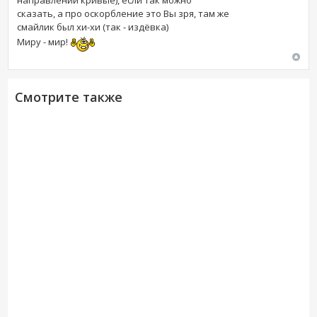
направлении кривые), если так можно
сказать, а про оскорбление это Вы зря, там же
смайлик был хи-хи (так - издёвка)
Миру - мир!
Смотрите также