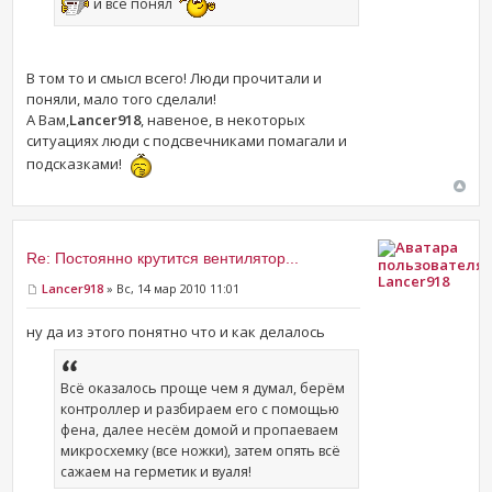
и все понял
В том то и смысл всего! Люди прочитали и
поняли, мало того сделали!
А Вам,
Lancer918
, навеное, в некоторых
ситуациях люди с подсвечниками помагали и
подсказками!
Re: Постоянно крутится вентилятор...
Lancer918
Lancer918
» Вс, 14 мар 2010 11:01
ну да из этого понятно что и как делалось
Всё оказалось проще чем я думал, берём
контроллер и разбираем его с помощью
фена, далее несём домой и пропаеваем
микросхемку (все ножки), затем опять всё
сажаем на герметик и вуаля!