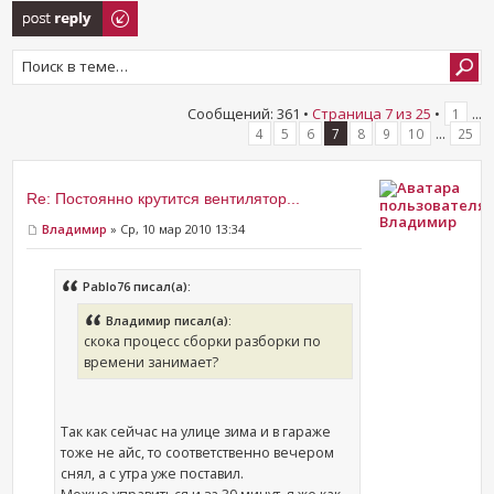
Ответить
Сообщений: 361 •
Страница
7
из
25
•
...
1
...
4
5
6
7
8
9
10
25
Re: Постоянно крутится вентилятор...
Владимир
Владимир
» Ср, 10 мар 2010 13:34
Pablo76 писал(а):
Владимир писал(а):
скока процесс сборки разборки по
времени занимает?
Так как сейчас на улице зима и в гараже
тоже не айс, то соответственно вечером
снял, а с утра уже поставил.