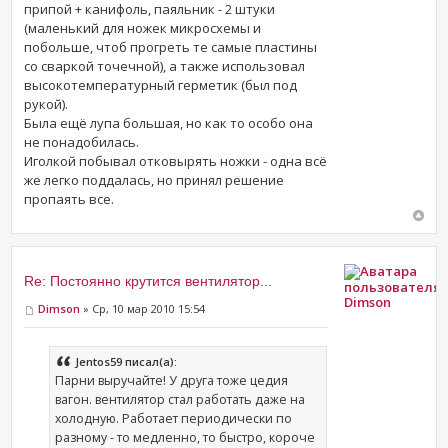
припой + канифоль, паяльник - 2 штуки
(маленький для ножек микросхемы и
побольше, чтоб прогреть те самые пластины
со сваркой точечной), а также использовал
высокотемпературный герметик (был под
рукой).
Была ещё лупа большая, но как то особо она
не понадобилась.
Иголкой побывал отковырять ножки - одна всё
же легко поддалась, но принял решение
пропаять все.
Re: Постоянно крутится вентилятор...
Dimson
Dimson
» Ср, 10 мар 2010 15:54
Jentos59 писал(а):
Парни выручайте! У друга тоже цедия
вагон. вентилятор стал работать даже на
холодную. Работает периодически по
разному - то медленно, то быстро, короче