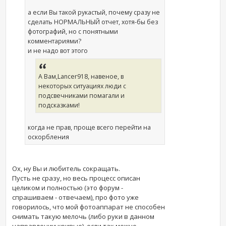
а если Вы такой рукастый, почему сразу не
сделать НОРМАЛЬНЫЙ отчет, хотя-бы без
фотографий, но с понятными
комментариями?
и не надо вот этого
А Вам,Lancer918, навеное, в
некоторых ситуациях люди с
подсвечниками помагали и
подсказками!
когда не прав, проще всего перейти на
оскорбления
Ох, ну Вы и любитель сокращать.
Пусть не сразу, но весь процесс описан
целиком и полностью (это форум -
спрашиваем - отвечаем), про фото уже
говорилось, что мой фотоаппарат не способен
снимать такую мелочь (либо руки в данном