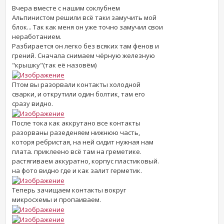
Вчера вместе с нашим соклубнем
Альпинистом решили всё таки замучить мой
блок... Так как меня он уже точно замучил свои
неработанием.
Разбирается он легко без всяких там фенов и
грений. Сначала снимаем чёрную железную
"крышку"(так её назовём)
Птом вы разорвали контакты холодной
сварки, и открутили один болтик, там его
сразу видно.
После тока как аккрутано все контакты
разорваны разеденяем нижнюю часть,
которя ребристая, на ней сидит нужная нам
плата. приклеено всё там на греметике.
растягиваем аккуратно, корпус пластиковый.
на фото видно где и как залит герметик.
Теперь зачищаем контакты вокруг
микросхемы и пропаиваем.