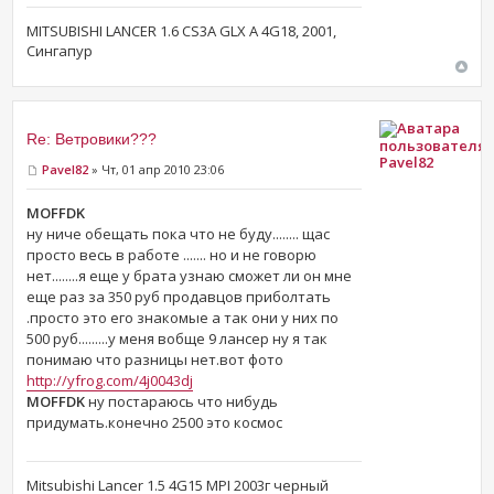
MITSUBISHI LANCER 1.6 CS3A GLX A 4G18, 2001,
Сингапур
Re: Ветровики???
Pavel82
Pavel82
» Чт, 01 апр 2010 23:06
MOFFDK
ну ниче обещать пока что не буду........ щас
просто весь в работе ....... но и не говорю
нет........я еще у брата узнаю сможет ли он мне
еще раз за 350 руб продавцов приболтать
.просто это его знакомые а так они у них по
500 руб.........у меня вобще 9 лансер ну я так
понимаю что разницы нет.вот фото
http://yfrog.com/4j0043dj
MOFFDK
ну постараюсь что нибудь
придумать.конечно 2500 это космос
Mitsubishi Lancer 1.5 4G15 MPI 2003г черный