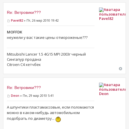
Re: Ветровики???
Pavel82
Pavel82
» Пт, 26 мар 2010 19:42
MOFFDK
неужели у вас такие цены отмороженые???
Mitsubishi Lancer 1.5 4G15 MPI 2003г черный
Сингапур продана
Citroen C4 хетчбек
Re: Ветровики???
Deon
Deon
» Пн, 29 мар 2010 5:41
А шпунтики пластамассовые, если поломаются
можно в каком-нибудь автомобильном
подобрать по диаметру...