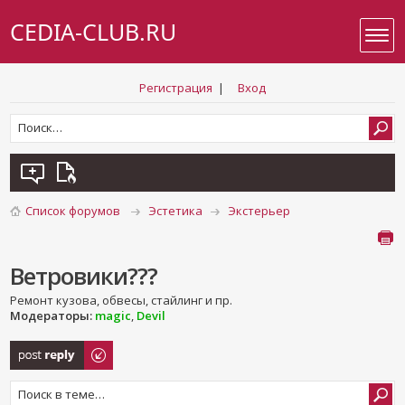
CEDIA-CLUB.RU
Регистрация
|
Вход
Список форумов
Эстетика
Экстерьер
Ветровики???
Ремонт кузова, обвесы, стайлинг и пр.
Модераторы:
magic
,
Devil
Ответить