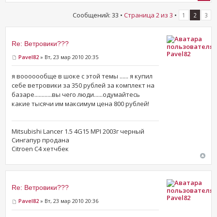
Сообщений: 33 •
Страница
2
из
3
•
1
2
3
Re: Ветровики???
Pavel82
Pavel82
» Вт, 23 мар 2010 20:35
я вооооообще в шоке с этой темы ...... я купил
себе ветровики за 350 рублей за комплект на
базаре............вы чего люди......одумайтесь
какие тысячи им максимум цена 800 рублей!
Mitsubishi Lancer 1.5 4G15 MPI 2003г черный
Сингапур продана
Citroen C4 хетчбек
Re: Ветровики???
Pavel82
Pavel82
» Вт, 23 мар 2010 20:36