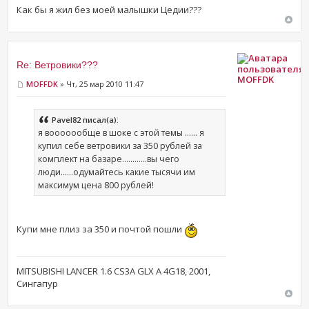
Как бы я жил без моей малышки Цедии???
Re: Ветровики???
MOFFDK
MOFFDK
» Чт, 25 мар 2010 11:47
Pavel82 писал(а):
я вооооообще в шоке с этой темы ...... я
купил себе ветровики за 350 рублей за
комплект на базаре............вы чего
люди......одумайтесь какие тысячи им
максимум цена 800 рублей!
Купи мне плиз за 350 и почтой пошли
MITSUBISHI LANCER 1.6 CS3A GLX A 4G18, 2001,
Сингапур