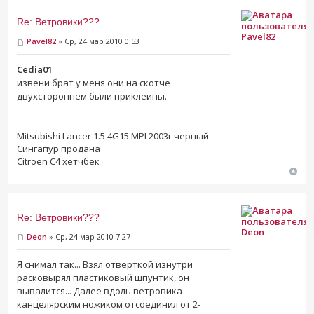
Re: Ветровики???
Pavel82
Pavel82
» Ср, 24 мар 2010 0:53
Cedia01
извени брат у меня они на скотче
двухстороннем были приклеины.
Mitsubishi Lancer 1.5 4G15 MPI 2003г черный
Сингапур продана
Citroen C4 хетчбек
Re: Ветровики???
Deon
Deon
» Ср, 24 мар 2010 7:27
Я снимал так... Взял отверткой изнутри
расковырял пластиковый шпунтик, он
вывалится... Далее вдоль ветровика
канцелярским ножиком отсоединил от 2-