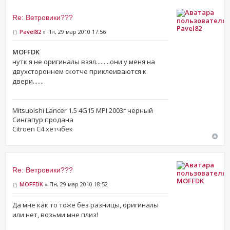
Re: Ветровики???
Pavel82
Pavel82
» Пн, 29 мар 2010 17:56
MOFFDK
нутк я не оригиналы взял.........они у меня на
двухстороннем скотче приклеиваются к
двери.......
Mitsubishi Lancer 1.5 4G15 MPI 2003г черный
Сингапур продана
Citroen C4 хетчбек
Re: Ветровики???
MOFFDK
MOFFDK
» Пн, 29 мар 2010 18:52
Да мне как то тоже без разницы, оригиналы
или нет, возьми мне плиз!