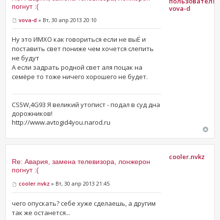
погнут :(
vova-d
vova-d
» Вт, 30 апр 2013 20:10
Ну это ИМХО как говориться если не выЁ и
поставить свет пониже чем хочется слепить
не будут
А если задрать родной свет аля поцак на
семёре то тоже ничего хорошего не будет.
CS5W,4G93 Я великий утопист - подал в суд дна
дорожников!
http://www.avtogid4you.narod.ru
cooler.nvkz
Re: Авария, замена телевизора, лонжерон
погнут :(
cooler.nvkz
» Вт, 30 апр 2013 21:45
чего опускать? себе хуже сделаешь, а другим
так же останется...