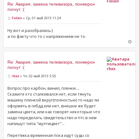
Folien
Re: Авария, замена телевизора, лонжерон
погнут :(
Folien
» Ср, 01 май 2013 11:24
Ну вот и разобрались:)
а по факту что то с напряжением не то.
Re: Авария, замена телевизора, лонжерон
погнут :(
rbxx
rbxx
» Чт, 02 май 2013 5:55
Вопрос про карбон, винил, пленки....
Скажите кто сталкивался нет, если тянуть
машину пленкой вкруг(полностью) то надо ли
оформять в гибдд или нет, внешне же будет
замена цвета, или как говорят некоторые что
надо переделать свидетельство и птс в нем
напишут типа "мултицвет"...
Перетяжка временная пока идут суды со