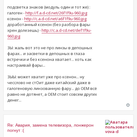
подсветка знаков (модуль один и тот же) :
галоген -
http://f.a.d-cd.net/26f1f9u-960.jpg
ксенон -
http://c.a.d-cd.net/a6f1f9u-960.jpg
доработанный ксенон (без разбора фары
хрен долезешь) -
http://c.a.d-cd.net/def1f9u-
960.jpg
ЗЫ: жаль вот это не про линзы в депошных
фарах... и засветки в депошных в глаза
встречки и без ксенона хватает... хоть как
настраивай фары...
ЗЫЫ: может хватит уже про ксенон... ну
чесслово не стОит даже китайский даже в
галогеновую линзованную фару... до OEM всё
равно не дотянет, а OEM стоит совсем других
денег...
Re: Авария, замена телевизора, лонжерон
погнут :(
vova-d