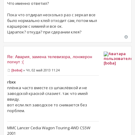
Что именно ответил?
Пока что отдирал несколько раз с зеркал все
было нормально клей отходит сам, потом мыл
каршером с химией и все ок.
Царапок? откуда? при сдерании клея?
Re: Авария, замена телевизора, лонжерон
погнут :(
[boba]
[boba]
» Чт, 02 май 2013 11:24
rbxx
плёнка часто вместе со шпаклёвкой и не
заводской краской слазиет. так что имей
ввиду.
вот если лкп заводское то снимается без
порблем.
MMC Lancer Cedia Wagon Touring 4WD CS5W
2001