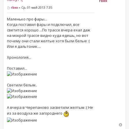
rbxx
rbxx
» Ср, 01 май 2013 7:35
Маленько про фары...
Когда поставил фары и подключил, все
светится хорошо ...По трассе вчера ехал даж
на мокрой трассе видно куда едешь, но вот
почему они стали желтые хотя были белые :(
Или я дальтоник....
Хронология...
Поставил...
Светили белым..
А вчера в Черепаново засветили желтым :( Не
из за воздуха же загороднего