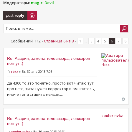
Модераторы:
magic
,
Devil
Ответить
Сообщений: 112 •
Страница
6
из
8
•
...
1
3
4
5
6
7
8
Re: Авария, замена телевизора, лонжерон
погнут :(
rbxx
rbxx
» Вт, 30 апр 2013 7:08
Да 4300 то это понятно, просто вот читаю тут
про него, типа нужен корректор и омыватель,
иначе типа ставить нельзя....
cooler.nvkz
Re: Авария, замена телевизора, лонжерон
погнут :(
cooler.nvkz
» Вт, 30 апр 2013 19:31