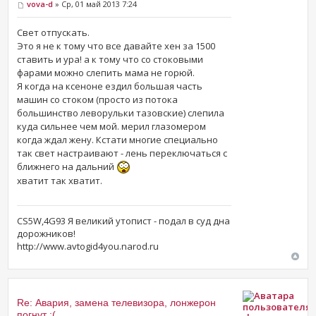
vova-d
» Ср, 01 май 2013 7:24
Свет отпускать.
Это я не к тому что все давайте хен за 1500
ставить и ура! а к тому что со стоковыми
фарами можно слепить мама не горюй.
Я когда на ксеноне ездил большая часть
машин со стоком (просто из потока
большинство леворульки тазовские) слепила
куда сильнее чем мой. мерил глазомером
когда ждал жену. Кстати многие специально
так свет настраивают - лень переключаться с
ближнего на дальний
хватит так хватит.
CS5W,4G93 Я великий утопист - подал в суд дна
дорожников!
http://www.avtogid4you.narod.ru
Re: Авария, замена телевизора, лонжерон
погнут :(