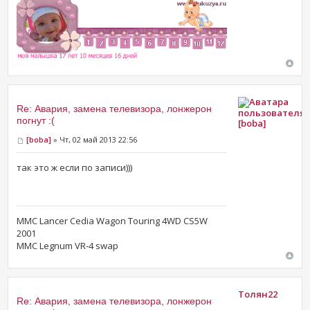
Re: Авария, замена телевизора, лонжерон
погнут :(
[boba]
[boba]
» Чт, 02 май 2013 22:56
так это ж если по записи)))
MMC Lancer Cedia Wagon Touring 4WD CS5W
2001
MMC Legnum VR-4 swap
Толян22
Re: Авария, замена телевизора, лонжерон