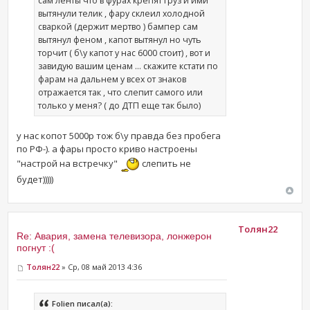
сам ленты что в фурах крепят груз и ими
вытянули телик , фару склеил холодной
сваркой (держит мертво ) бампер сам
вытянул феном , капот вытянул но чуть
торчит ( б\у капот у нас 6000 стоит) , вот и
завидую вашим ценам ... скажите кстати по
фарам на дальнем у всех от знаков
отражается так , что слепит самого или
только у меня? ( до ДТП еще так было)
у нас копот 5000р тож б\у правда без пробега
по РФ-). а фары просто криво настроены
"настрой на встречку"
слепить не
будет)))))
Толян22
Re: Авария, замена телевизора, лонжерон
погнут :(
Толян22
» Ср, 08 май 2013 4:36
Folien писал(а):