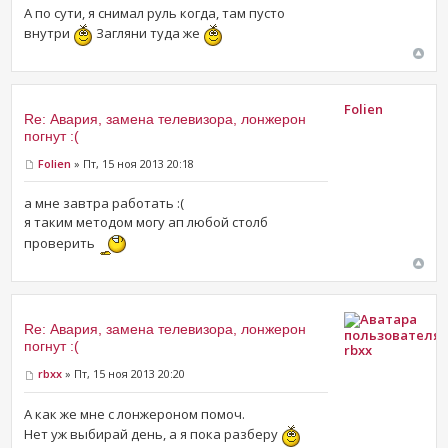
А по сути, я снимал руль когда, там пусто
внутри
Загляни туда же
Folien
Re: Авария, замена телевизора, лонжерон
погнут :(
Folien
» Пт, 15 ноя 2013 20:18
а мне завтра работать :(
я таким методом могу ап любой столб
проверить
Re: Авария, замена телевизора, лонжерон
погнут :(
rbxx
rbxx
» Пт, 15 ноя 2013 20:20
А как же мне с лонжероном помоч.
Нет уж выбирай день, а я пока разберу