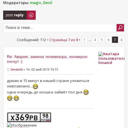
Модераторы:
magic
,
Devil
Ответить
Сообщений: 112 •
Страница
7
из
8
•
...
1
4
5
6
7
8
Re: Авария, замена телевизора, лонжерон
погнут :(
limanid
limanid
» Чт, 02 май 2013 14:13
думаю в 15 минут в нашей стране уложиться
невозможно..
одна очередь до окошка займёт пол дня