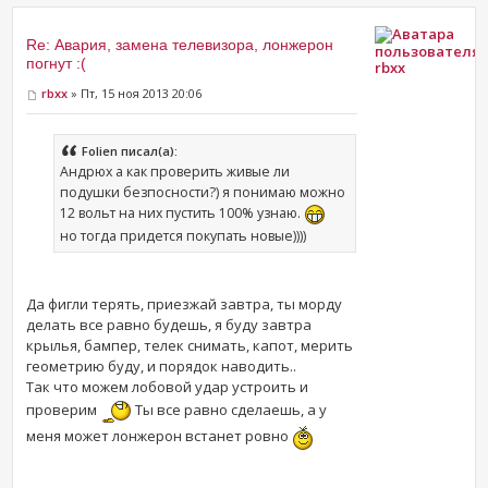
Re: Авария, замена телевизора, лонжерон
погнут :(
rbxx
rbxx
» Пт, 15 ноя 2013 20:06
Folien писал(а):
Андрюх а как проверить живые ли
подушки безпосности?) я понимаю можно
12 вольт на них пустить 100% узнаю.
но тогда придется покупать новые))))
Да фигли терять, приезжай завтра, ты морду
делать все равно будешь, я буду завтра
крылья, бампер, телек снимать, капот, мерить
геометрию буду, и порядок наводить..
Так что можем лобовой удар устроить и
проверим
Ты все равно сделаешь, а у
меня может лонжерон встанет ровно