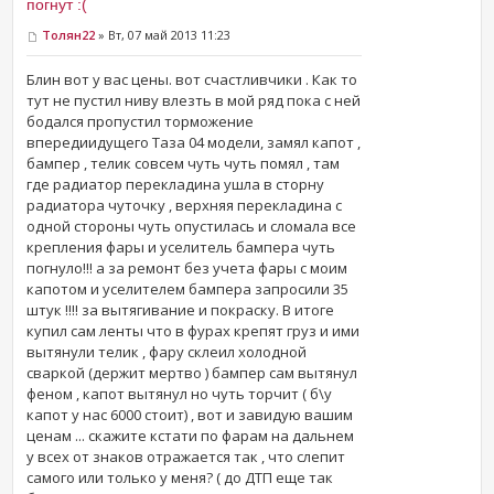
погнут :(
Толян22
» Вт, 07 май 2013 11:23
Блин вот у вас цены. вот счастливчики . Как то
тут не пустил ниву влезть в мой ряд пока с ней
бодался пропустил торможение
впередиидущего Таза 04 модели, замял капот ,
бампер , телик совсем чуть чуть помял , там
где радиатор перекладина ушла в сторну
радиатора чуточку , верхняя перекладина с
одной стороны чуть опустилась и сломала все
крепления фары и уселитель бампера чуть
погнуло!!! а за ремонт без учета фары с моим
капотом и уселителем бампера запросили 35
штук !!!! за вытягивание и покраску. В итоге
купил сам ленты что в фурах крепят груз и ими
вытянули телик , фару склеил холодной
сваркой (держит мертво ) бампер сам вытянул
феном , капот вытянул но чуть торчит ( б\у
капот у нас 6000 стоит) , вот и завидую вашим
ценам ... скажите кстати по фарам на дальнем
у всех от знаков отражается так , что слепит
самого или только у меня? ( до ДТП еще так