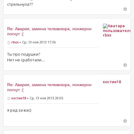
стрельнула??
Re: Авария, замена телевизора, лонжерон
погнут :(
rbxx
rbxx
» Ср, 13 ноя 2013 17:36
Ты про подушки?
Нет не сработали....
костик18
Re: Авария, замена телевизора, лонжерон
погнут :(
костик18
» Ср, 13 ноя 2013 20:05
я рад за вас)