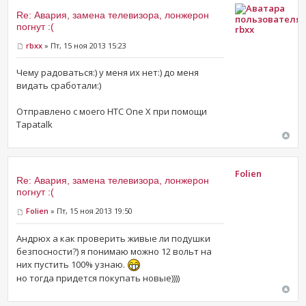
Re: Авария, замена телевизора, лонжерон
погнут :(
rbxx
rbxx
» Пт, 15 ноя 2013 15:23
Чему радоваться:) у меня их нет:) до меня
видать сработали:)
Отправлено с моего HTC One X при помощи
Tapatalk
Folien
Re: Авария, замена телевизора, лонжерон
погнут :(
Folien
» Пт, 15 ноя 2013 19:50
Андрюх а как проверить живые ли подушки
безпосности?) я понимаю можно 12 вольт на
них пустить 100% узнаю.
но тогда придется покупать новые))))