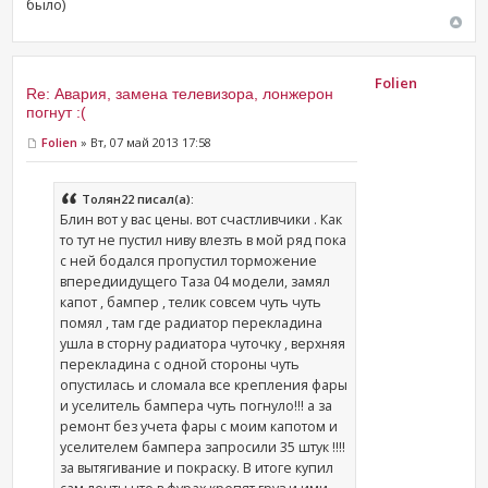
было)
Folien
Re: Авария, замена телевизора, лонжерон
погнут :(
Folien
» Вт, 07 май 2013 17:58
Толян22 писал(а):
Блин вот у вас цены. вот счастливчики . Как
то тут не пустил ниву влезть в мой ряд пока
с ней бодался пропустил торможение
впередиидущего Таза 04 модели, замял
капот , бампер , телик совсем чуть чуть
помял , там где радиатор перекладина
ушла в сторну радиатора чуточку , верхняя
перекладина с одной стороны чуть
опустилась и сломала все крепления фары
и уселитель бампера чуть погнуло!!! а за
ремонт без учета фары с моим капотом и
уселителем бампера запросили 35 штук !!!!
за вытягивание и покраску. В итоге купил