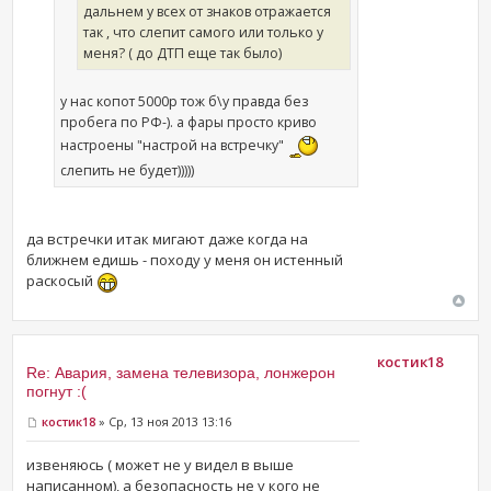
дальнем у всех от знаков отражается
так , что слепит самого или только у
меня? ( до ДТП еще так было)
у нас копот 5000р тож б\у правда без
пробега по РФ-). а фары просто криво
настроены "настрой на встречку"
слепить не будет)))))
да встречки итак мигают даже когда на
ближнем едишь - походу у меня он истенный
раскосый
костик18
Re: Авария, замена телевизора, лонжерон
погнут :(
костик18
» Ср, 13 ноя 2013 13:16
извеняюсь ( может не у видел в выше
написанном), а безопасность не у кого не