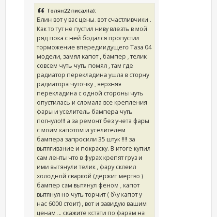
Толян22 писал(а):
Блин вот у вас цены. вот счастливчики .
Как то тут не пустил ниву влезть в мой
ряд пока с ней бодался пропустил
торможение впередиидущего Таза 04
модели, замял капот , бампер , телик
совсем чуть чуть помял , там где
радиатор перекладина ушла в сторну
радиатора чуточку , верхняя
перекладина с одной стороны чуть
опустилась и сломала все крепления
фары и уселитель бампера чуть
погнуло!!! а за ремонт без учета фары
с моим капотом и уселителем
бампера запросили 35 штук !!!! за
вытягивание и покраску. В итоге купил
сам ленты что в фурах крепят груз и
ими вытянули телик , фару склеил
холодной сваркой (держит мертво )
бампер сам вытянул феном , капот
вытянул но чуть торчит ( б\у капот у
нас 6000 стоит) , вот и завидую вашим
ценам ... скажите кстати по фарам на