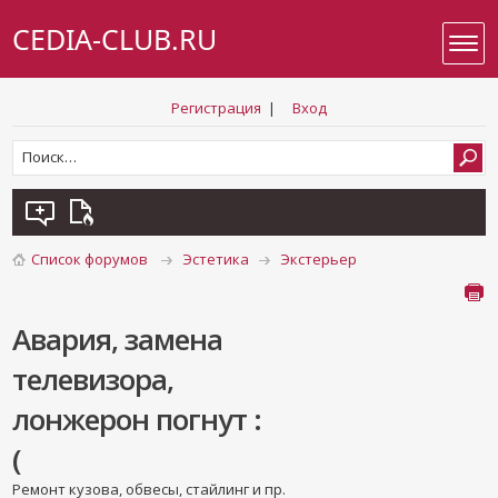
CEDIA-CLUB.RU
Регистрация
|
Вход
Список форумов
Эстетика
Экстерьер
Авария, замена
телевизора,
лонжерон погнут :
(
Ремонт кузова, обвесы, стайлинг и пр.