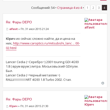
Сообщений: 54 •
Страница
4
из
4
•
1
2
3
4
Re: Фары DEPO
alfavit
alfavit
» Пт, 31 июл 2015 21:24
Юрич
их сейчас сложно найти, да и цена на
них,
http://www.caroptics.ru/mitsubishi_lanc ... 00-
02.html
Lancer Cedia (~Серебро~) 2001 touring GDI 4G93
1.8 ( врум врум ) литра. Моськовьский GDiгули.
Был.
Lancer Cedia (~Черный металлик~)
RALLI//////////ART 4G93 1.8 Turbo 2002. Стал.
Re: Фары DEPO
Юрич
Юрич
» Пт, 31 июл 2015 21:30