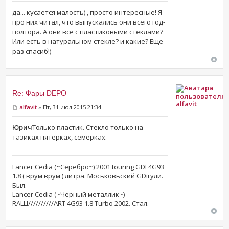
да... кусается малость) , просто интересные! Я
про них читал, что выпускались они всего год-
полтора. А они все с пластиковыми стеклами?
Или есть в натуральном стекле? и какие? Еще
раз спасиб!)
Re: Фары DEPO
alfavit
alfavit
» Пт, 31 июл 2015 21:34
Юрич
Только пластик. Стекло только на
тазиках пятерках, семерках.
Lancer Cedia (~Серебро~) 2001 touring GDI 4G93
1.8 ( врум врум ) литра. Моськовьский GDiгули.
Был.
Lancer Cedia (~Черный металлик~)
RALLI//////////ART 4G93 1.8 Turbo 2002. Стал.