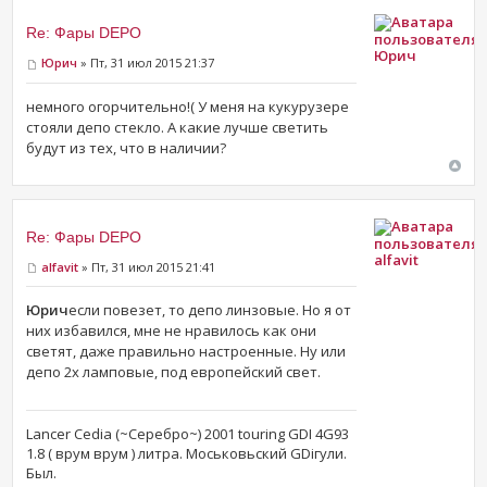
Re: Фары DEPO
Юрич
Юрич
» Пт, 31 июл 2015 21:37
немного огорчительно!( У меня на кукурузере
стояли депо стекло. А какие лучше светить
будут из тех, что в наличии?
Re: Фары DEPO
alfavit
alfavit
» Пт, 31 июл 2015 21:41
Юрич
если повезет, то депо линзовые. Но я от
них избавился, мне не нравилось как они
светят, даже правильно настроенные. Ну или
депо 2х ламповые, под европейский свет.
Lancer Cedia (~Серебро~) 2001 touring GDI 4G93
1.8 ( врум врум ) литра. Моськовьский GDiгули.
Был.