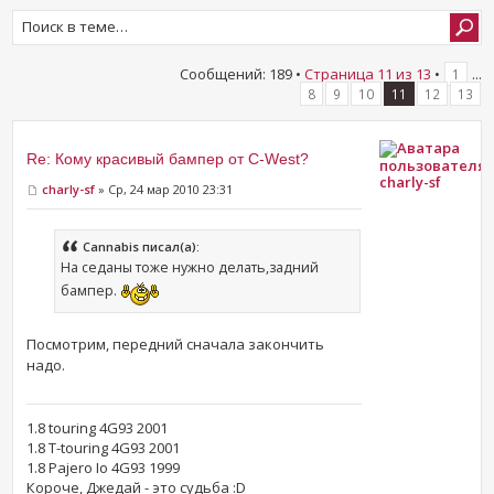
Сообщений: 189 •
Страница
11
из
13
•
...
1
8
9
10
11
12
13
Re: Кому красивый бампер от C-West?
charly-sf
charly-sf
» Ср, 24 мар 2010 23:31
Cannabis писал(а):
На седаны тоже нужно делать,задний
бампер.
Посмотрим, передний сначала закончить
надо.
1.8 touring 4G93 2001
1.8 T-touring 4G93 2001
1.8 Pajero Io 4G93 1999
Короче, Джедай - это судьба :D