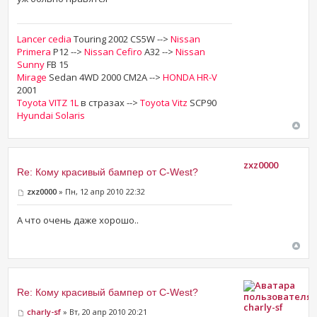
Lancer cedia
Touring 2002 CS5W -->
Nissan
Primera
P12 -->
Nissan Cefiro
A32 -->
Nissan
Sunny
FB 15
Mirage
Sedan 4WD 2000 CM2A -->
HONDA HR-V
2001
Toyota VITZ 1L
в стразах -->
Toyota Vitz
SCP90
Hyundai Solaris
zxz0000
Re: Кому красивый бампер от C-West?
zxz0000
» Пн, 12 апр 2010 22:32
А что очень даже хорошо..
Re: Кому красивый бампер от C-West?
charly-sf
charly-sf
» Вт, 20 апр 2010 20:21