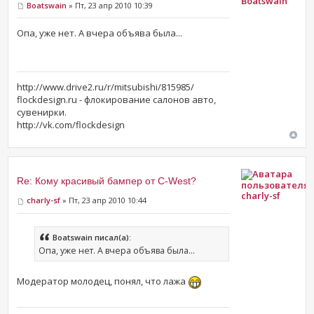
Boatswain
Boatswain
» Пт, 23 апр 2010 10:39
Опа, уже нет. А вчера объява была...
http://www.drive2.ru/r/mitsubishi/815985/
flockdesign.ru - флокирование салонов авто,
сувенирки.
http://vk.com/flockdesign
Re: Кому красивый бампер от C-West?
charly-sf
charly-sf
» Пт, 23 апр 2010 10:44
Boatswain писал(а):
Опа, уже нет. А вчера объява была...
Модератор молодец, понял, что лажа