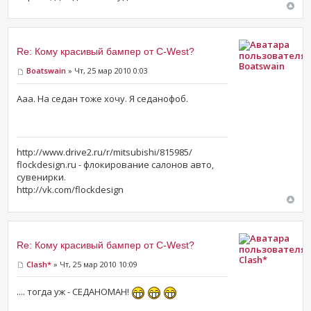
Re: Кому красивый бампер от C-West?
Boatswain
Boatswain
» Чт, 25 мар 2010 0:03
Ааа. На седан тоже хочу. Я седанофоб.
http://www.drive2.ru/r/mitsubishi/815985/
flockdesign.ru - флокирование салонов авто,
сувенирки.
http://vk.com/flockdesign
Re: Кому красивый бампер от C-West?
Clash*
Clash*
» Чт, 25 мар 2010 10:09
.... тогда уж - СЕДАНОМАН!