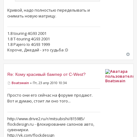
Кривой, надо полностью переделывать и
снимать новую матрицу.
1.8 touring 4G93 2001
1.8 T-touring 4G93 2001
1.8 Pajero Io 4G93 1999
Короче, Джедай - это судьба :D
Re: Кому красивый бампер от C-West?
Boatswain
Boatswain
» Пт, 23 апр 2010 10:34
Просто они его сейчас на форуме продают.
Вот и думаю, стоит ли оно того...
http://www.drive2.ru/r/mitsubishi/815985/
flockdesign.ru - флокирование салонов авто,
сувенирки.
http://vk.com/flockdesign