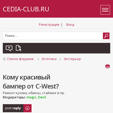
CEDIA-CLUB.RU
Регистрация
|
Вход
Список форумов
Эстетика
Экстерьер
Кому красивый
бампер от C-West?
Ремонт кузова, обвесы, стайлинг и пр.
Модераторы:
magic
,
Devil
Ответить