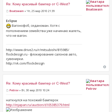
Re: Кому красивый бампер от C-West?
Boatswain
Boatswain
» Чт, 25 мар 2010 21:39
Eclipse
Вагонофоб, седаноман. Хотя с
пополнением семейства уже начинаю жалеть,
что не вагон.
http://www.drive2.ru/r/mitsubishi/815985/
flockdesign.ru - флокирование салонов авто,
сувенирки.
http://vk.com/flockdesign
Re: Кому красивый бампер от C-West?
Petrov
Petrov
» Вт, 30 мар 2010 10:24
наткнулся на похожий бамперок
http://injapan.ru/auction/d105385379.html