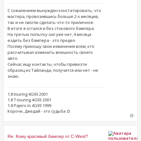
С сожалением вынужден констатировать, что
мастера, провозившись больше 2-х месяцев,
так и не смогли сделать что-то приличное.
В итоге я остался и без стокового бампера.
На третью попытку сил уже нет, 4 месяца
ездить без бампера - это предел.
Посему приношу свои извинения всем, кто
рассчитывал изменить внешность своего
авто.
Сейчас ищу контакты, чтобы привезти
образец из Тайланда, получится или нет - не
знаю.
1.8 touring 4G93 2001
1.8 T-touring 4G93 2001
1.8 Pajero Io 4G93 1999
Короче, Джедай - это судьба :D
Re: Кому красивый бампер от C-West?