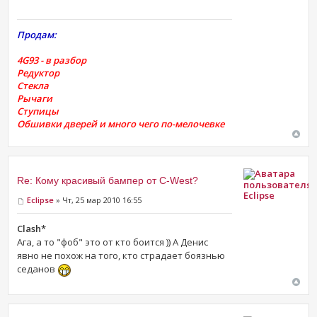
Продам:
4G93 - в разбор
Редуктор
Стекла
Рычаги
Ступицы
Обшивки дверей и много чего по-мелочевке
Re: Кому красивый бампер от C-West?
Eclipse
Eclipse
» Чт, 25 мар 2010 16:55
Clash*
Ага, а то "фоб" это от кто боится )) А Денис
явно не похож на того, кто страдает боязнью
седанов