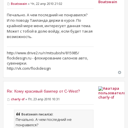
Boatswain
Boatswain
» Чт, 22 апр 2010 21:02
Печально. А чем последний не понравился?
И по поводу Таиланда держи в курсе. По
крайней мере меня, интересует данная тема.
Может с тобой в долю войду, если будет такая
возможность.
http://www.drive2.ru/r/mitsubishi/815985/
flockdesign.ru - флокирование салонов авто,
сувенирки.
http://vk.com/flockdesign
Re: Кому красивый бампер от C-West?
charly-sf
charly-sf
» Пт, 23 апр 2010 10:31
Boatswain писал(а):
Печально. А чем последний не
понравился?