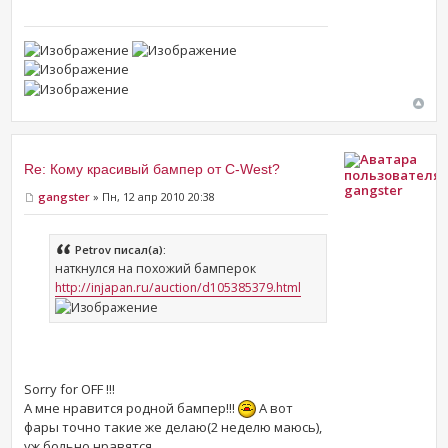
Re: Кому красивый бампер от C-West?
gangster
gangster
» Пн, 12 апр 2010 20:38
Petrov писал(а):
наткнулся на похожий бамперок
http://injapan.ru/auction/d105385379.html
Sorry for OFF !!!
А мне нравится родной бампер!!!
А вот
фары точно такие же делаю(2 неделю маюсь),
уж больно нравятся