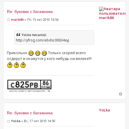
Re: буковки с багажника
marik86
marik86
» Пт, 15 окт 2010 16:56
YoLka писал(а):
http://yfrog.com/ebdsc00634xyj
Прикольно
Только скорей всего
отдерут и окажутся у кого нибудь на велеке!!!
YoLka
Re: буковки с багажника
YoLka
» Вс, 17 окт 2010 14:50