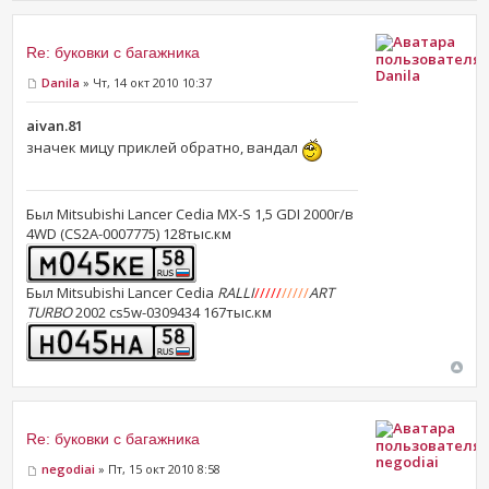
Re: буковки с багажника
Danila
Danila
» Чт, 14 окт 2010 10:37
aivan.81
значек мицу приклей обратно, вандал
Был Mitsubishi Lancer Cedia MX-S 1,5 GDI 2000г/в
4WD (CS2A-0007775) 128тыс.км
Был Mitsubishi Lancer Cedia
RALLI
/////
/////
ART
TURBO
2002 cs5w-0309434 167тыс.км
Re: буковки с багажника
negodiai
negodiai
» Пт, 15 окт 2010 8:58