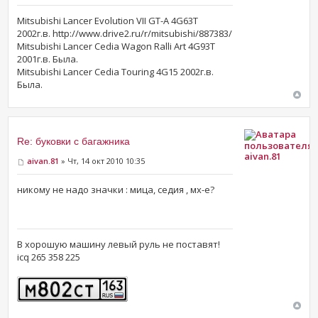
Mitsubishi Lancer Evolution VII GT-A 4G63T
2002г.в. http://www.drive2.ru/r/mitsubishi/887383/
Mitsubishi Lancer Cedia Wagon Ralli Art 4G93T
2001г.в. Была.
Mitsubishi Lancer Cedia Touring 4G15 2002г.в.
Была.
Re: буковки с багажника
aivan.81
aivan.81
» Чт, 14 окт 2010 10:35
никому не надо значки : мица, седия , мх-е?
В хорошую машину левый руль не поставят!
icq 265 358 225