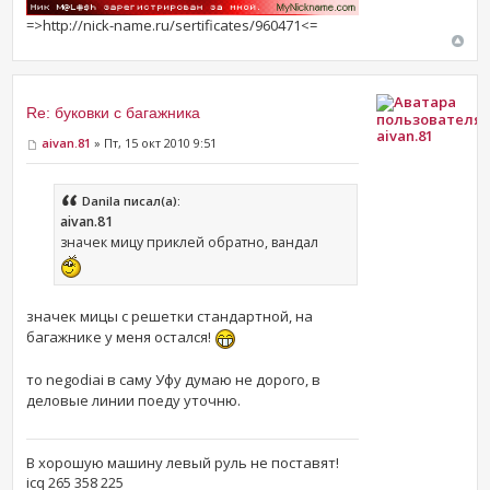
=>http://nick-name.ru/sertificates/960471<=
Re: буковки с багажника
aivan.81
aivan.81
» Пт, 15 окт 2010 9:51
Danila писал(а):
aivan.81
значек мицу приклей обратно, вандал
значек мицы с решетки стандартной, на
багажнике у меня остался!
то negodiai в саму Уфу думаю не дорого, в
деловые линии поеду уточню.
В хорошую машину левый руль не поставят!
icq 265 358 225