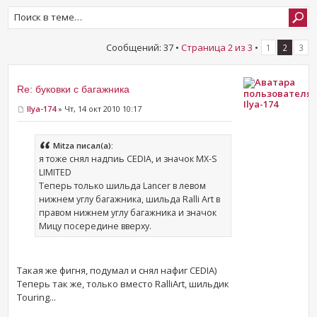
Сообщений: 37 •
Страница
2
из
3
•
1
2
3
Re: буковки с багажника
Ilya-174
Ilya-174
» Чт, 14 окт 2010 10:17
Mitza писал(а):
я тоже снял надпиь CEDIA, и значок MX-S
LIMITED
Теперь только шильда Lancer в левом
нижнем углу багажника, шильда Ralli Art в
правом нижнем углу багажника и значок
Мицу посередине вверху.
Такая же фигня, подумал и снял нафиг CEDIA)
Теперь так же, только вместо RalliArt, шильдик
Touring...