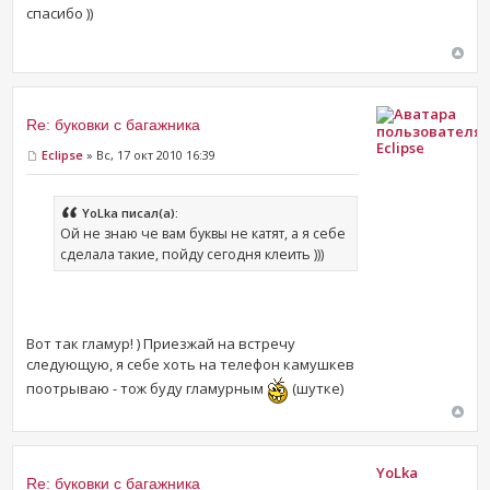
спасибо ))
Re: буковки с багажника
Eclipse
Eclipse
» Вс, 17 окт 2010 16:39
YoLka писал(а):
Ой не знаю че вам буквы не катят, а я себе
сделала такие, пойду сегодня клеить )))
Вот так гламур! ) Приезжай на встречу
следующую, я себе хоть на телефон камушкев
поотрываю - тож буду гламурным
(шутке)
YoLka
Re: буковки с багажника