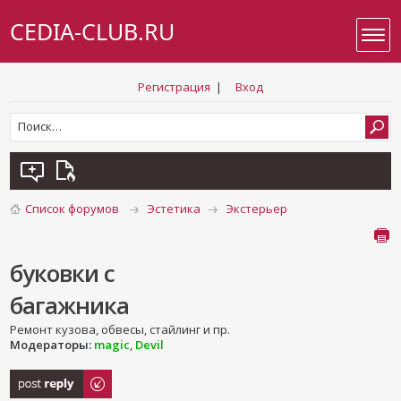
CEDIA-CLUB.RU
Регистрация
|
Вход
Список форумов
Эстетика
Экстерьер
буковки с
багажника
Ремонт кузова, обвесы, стайлинг и пр.
Модераторы:
magic
,
Devil
Ответить