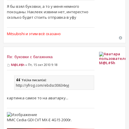
Я бы взял буковки, а то у меня немного
покоцаны. Наклеек извини нет, интерестно
сколько будет стоить отправка в уфу
Mitsubishi и этим всё сказано
Re: буковки с багажника
M@L#$h
M@L#$h
» Пт, 15 окт 2010 9:18
YoLka писал(а):
http://yfrog.com/ebdsc00634xyj
картинка самое то на аватарку...
MMC Cedia GDI CVT MX-E 4G15 2000г.