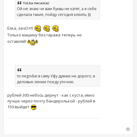
YoLka писал(а):
Ой не знаю че вам буквы не катят, а я себе
сделала такие, пойду сегодня клеить )))
Ёлка, зачОт!!!
Только машину без гаража теперь не
оставляй!
то negodiai в саму Уфу думаю не дорого, в
деловые линии поеду уточню.
рублей 300 небось дернут - как с куста, имхо
лучше через почту бандеролькой - рублей в
150 выйдет
.