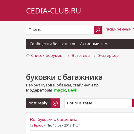
CEDIA-CLUB.RU
Расширенный 
Сообщения без ответов
Активные темы
Список форумов
Эстетика
Экстерьер
буковки с багажника
Ремонт кузова, обвесы, стайлинг и пр.
Модераторы:
magic
,
Devil
Ответить
Re: буковки с багажника
Брюс
» Пн, 10 сен 2012 11:34