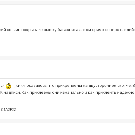
щий хозяин покрывал крышку багажника лаком прямо поверх наклейк
тся
, снял. оказалось что прикреплены на двустороннем скотче. 
АК надписи. Как приклеены они изначально и как приклеить надежно
F1C1A2F2Z