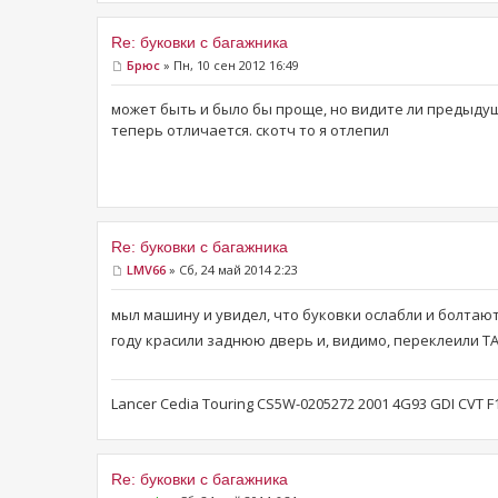
Re: буковки с багажника
Брюс
» Пн, 10 сен 2012 16:49
может быть и было бы проще, но видите ли предыду
теперь отличается. скотч то я отлепил
Re: буковки с багажника
LMV66
» Сб, 24 май 2014 2:23
мыл машину и увидел, что буковки ослабли и болтаю
году красили заднюю дверь и, видимо, переклеили Т
Lancer Cedia Touring CS5W-0205272 2001 4G93 GDI CVT 
Re: буковки с багажника