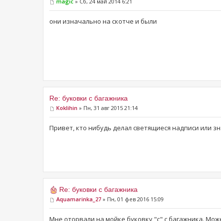
magic
» Сб, 24 май 2014 6:21
они изначально на скотче и были
Re: буковки с багажника
Koklihin
» Пн, 31 авг 2015 21:14
Привет, кто нибудь делал светящиеся надписи или з
Re: буковки с багажника
Aquamarinka_27
» Пн, 01 фев 2016 15:09
Мне оторвали на мойке буковку "с" с багажника. Може