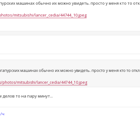
апурских машинах обычно их можно увидеть. просто у меня кто то отк
/photos/mitsubishi/lancer_cedia/44744_10.jpeg
нгапурских машинах обычно их можно увидеть. просто у меня кто то откл
ws/photos/mitsubishi/lancer_cedia/44744_10.jpeg
 делов то на пару минут...
м/ч