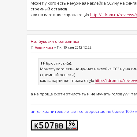
Может у кого есть ненужная наклейка СС? ну на синг
стремный остался(
как на картинке справа от glx
http://i.drom.ru/reviews
Re: буковки с багажника
Альпинист
» Пн, 10 сен 2012 12:22
Брюс писал(а):
Может у кого есть ненужная наклейка СС? ну на си
стремный остался(
как на картинке справа от glx
http://i.drom.ru/revie
а не проще скотч отчистить и не мучать голову??? там
ангел хранитель летает со скоростью не более 100 к