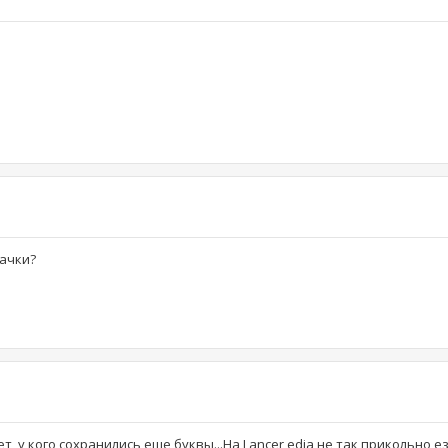
начки?
т, у кого сохранились еще буквы...На Lancer edia не так прикольно е