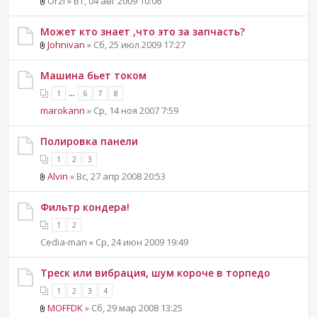
Orzi » Вт, 04 авг 2009 10:06
Может кто знает ,что это за запчасть?
Johnivan
» Сб, 25 июл 2009 17:27
Машина бьет током
...
1
6
7
8
marokann
» Ср, 14 ноя 2007 7:59
Полировка панели
1
2
3
Alvin
» Вс, 27 апр 2008 20:53
Фильтр кондера!
1
2
Cedia-man » Ср, 24 июн 2009 19:49
Треск или вибрация, шум короче в торпедо
1
2
3
4
MOFFDK
» Сб, 29 мар 2008 13:25