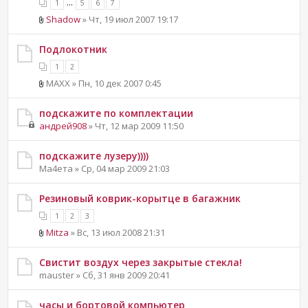
...
1
5
6
7
Shadow
» Чт, 19 июл 2007 19:17
Подлокотник
1
2
MAXX » Пн, 10 дек 2007 0:45
подскажите по комплектации
андрей908
» Чт, 12 мар 2009 11:50
подскажите лузеру))))
Ма4ета » Ср, 04 мар 2009 21:03
Резиновый коврик-корытце в багажник
1
2
3
Mitza
» Вс, 13 июл 2008 21:31
Свистит воздух через закрытые стекла!
mauster » Сб, 31 янв 2009 20:41
часы и бортовой компьютер