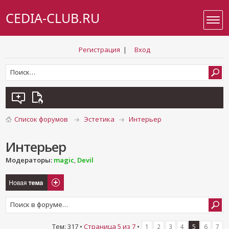
CEDIA-CLUB.RU
Регистрация
|
Вход
Список форумов
Эстетика
Интерьер
Интерьер
Модераторы:
magic
,
Devil
Новая тема
Тем: 317 •
Страница
5
из
7
•
1
2
3
4
5
6
7