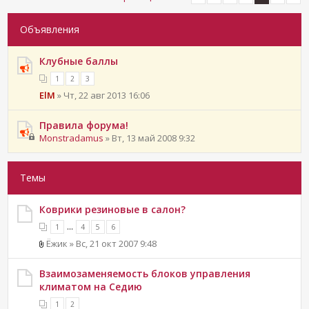
Объявления
Клубные баллы
1
2
3
ElM
» Чт, 22 авг 2013 16:06
Правила форума!
Monstradamus
» Вт, 13 май 2008 9:32
Темы
Коврики резиновые в салон?
...
1
4
5
6
Ёжик » Вс, 21 окт 2007 9:48
Взаимозаменяемость блоков управления
климатом на Седию
1
2