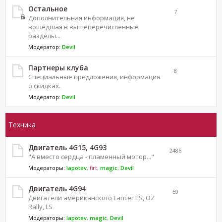
Остальное
7
Дополнительная информация, не
вошедшая в вышеперечисленные
разделы...
Модератор:
Devil
Партнеры клуба
8
Специальные предложения, информация
о скидках.
Модератор:
Devil
Техника
Двигатель 4G15, 4G93
2486
"А вместо сердца - пламенный мотор..."
Модераторы:
lapotev
,
firt
,
magic
,
Devil
Двигатель 4G94
59
Двигатели американского Lancer ES, OZ
Rally, LS
Модераторы:
lapotev
,
magic
,
Devil