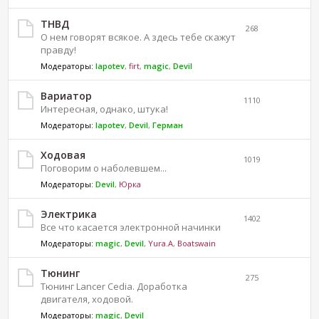
ТНВД
268
О нем говорят всякое. А здесь тебе скажут
правду!
Модераторы:
lapotev
,
firt
,
magic
,
Devil
Вариатор
1110
Интересная, однако, штука!
Модераторы:
lapotev
,
Devil
,
Герман
Ходовая
1019
Поговорим о наболевшем...
Модераторы:
Devil
,
Юрка
Электрика
1402
Все что касается электронной начинки
Модераторы:
magic
,
Devil
,
Yura.A
,
Boatswain
Тюнинг
275
Тюнинг Lancer Cedia. Доработка
двигателя, ходовой.
Модераторы:
magic
,
Devil