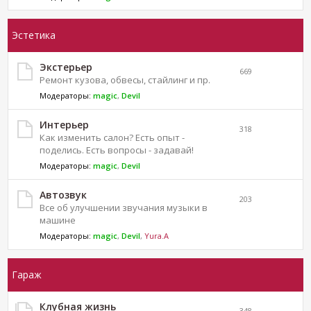
Эстетика
Экстерьер
669
Ремонт кузова, обвесы, стайлинг и пр.
Модераторы:
magic
,
Devil
Интерьер
318
Как изменить салон? Есть опыт -
поделись. Есть вопросы - задавай!
Модераторы:
magic
,
Devil
Автозвук
203
Все об улучшении звучания музыки в
машине
Модераторы:
magic
,
Devil
,
Yura.A
Гараж
Клубная жизнь
348