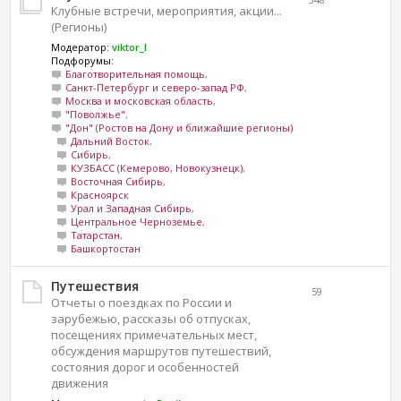
Клубные встречи, мероприятия, акции...
(Регионы)
Модератор:
viktor_l
Подфорумы:
Благотворительная помощь
,
Санкт-Петербург и северо-запад РФ
,
Москва и московская область
,
"Поволжье"
,
"Дон" (Ростов на Дону и ближайшие регионы)
Дальний Восток
,
Сибирь
,
КУЗБАСС (Кемерово, Новокузнецк)
,
Восточная Сибирь
,
Красноярск
Урал и Западная Сибирь
,
Центральное Черноземье
,
Татарстан
,
Башкортостан
Путешествия
59
Отчеты о поездках по России и
зарубежью, рассказы об отпусках,
посещениях примечательных мест,
обсуждения маршрутов путешествий,
состояния дорог и особенностей
движения