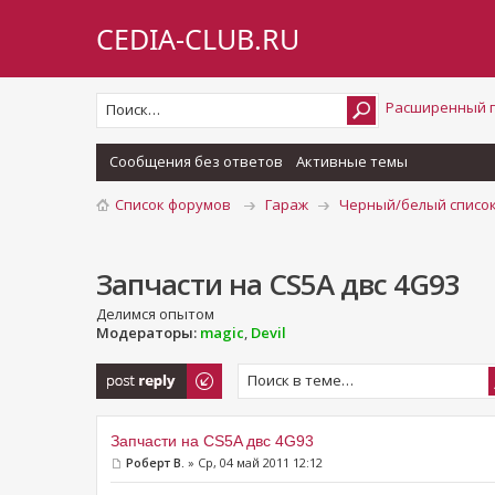
CEDIA-CLUB.RU
Расширенный 
Сообщения без ответов
Активные темы
Список форумов
Гараж
Черный/белый список
Запчасти на CS5A двс 4G93
Делимся опытом
Модераторы:
magic
,
Devil
Ответить
Запчасти на CS5A двс 4G93
Роберт В.
» Ср, 04 май 2011 12:12