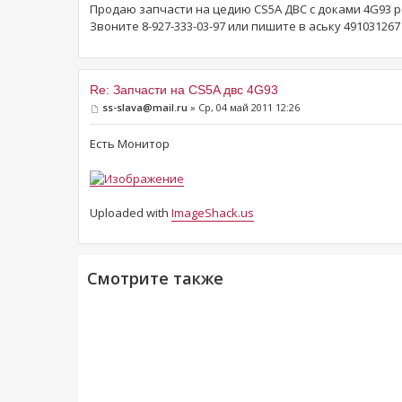
Продаю запчасти на цедию CS5A ДВС с доками 4G93 р
Звоните 8-927-333-03-97 или пишите в аську 491031267
Re: Запчасти на CS5A двс 4G93
ss-slava@mail.ru
» Ср, 04 май 2011 12:26
Есть Монитор
Uploaded with
ImageShack.us
Смотрите также