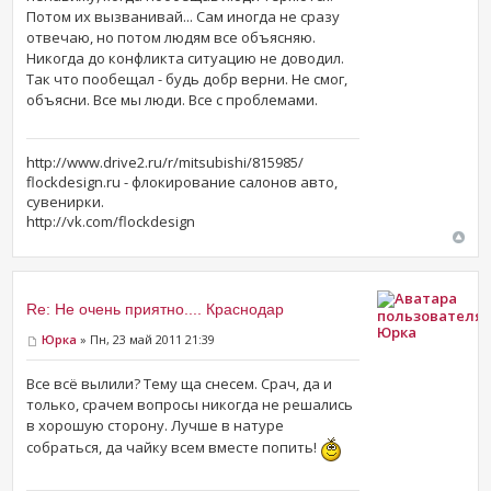
Потом их вызванивай... Сам иногда не сразу
отвечаю, но потом людям все объясняю.
Никогда до конфликта ситуацию не доводил.
Так что пообещал - будь добр верни. Не смог,
объясни. Все мы люди. Все с проблемами.
http://www.drive2.ru/r/mitsubishi/815985/
flockdesign.ru - флокирование салонов авто,
сувенирки.
http://vk.com/flockdesign
Re: Не очень приятно.... Краснодар
Юрка
Юрка
» Пн, 23 май 2011 21:39
Все всё вылили? Тему ща снесем. Срач, да и
только, срачем вопросы никогда не решались
в хорошую сторону. Лучше в натуре
собраться, да чайку всем вместе попить!