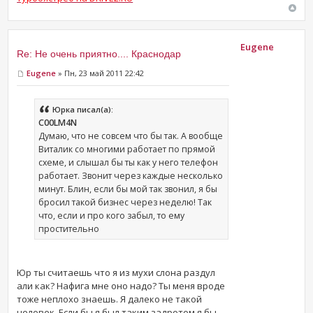
Eugene
Re: Не очень приятно.... Краснодар
Eugene
» Пн, 23 май 2011 22:42
Юрка писал(а):
C00LM4N
Думаю, что не совсем что бы так. А вообще
Виталик со многими работает по прямой
схеме, и слышал бы ты как у него телефон
работает. Звонит через каждые несколько
минут. Блин, если бы мой так звонил, я бы
бросил такой бизнес через неделю! Так
что, если и про кого забыл, то ему
простительно
Юр ты считаешь что я из мухи слона раздул
али как? Нафига мне оно надо? Ты меня вроде
тоже неплохо знаешь. Я далеко не такой
человек. Если бы я был таким задротом я бы