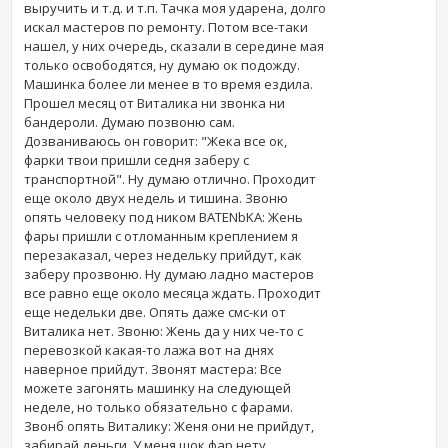
выручить и т.д. и т.п. Тачка моя ударена, долго
искал мастеров по ремонту. Потом все-таки
нашел, у них очередь, сказали в середине мая
только освободятся, ну думаю ок подожду.
Машинка более ли менее в то время ездила.
Прошел месяц от Виталика ни звонка ни
бандероли. Думаю позвоню сам.
Дозваниваюсь он говорит: "Жека все ок,
фарки твои пришли седня заберу с
транспортной". Ну думаю отлично. Проходит
еще около двух недель и тишина. Звоню
опять человеку под ником BATENbKA: Жень
фары пришли с отломанным креплением я
перезаказал, через недельку прийдут, как
заберу прозвоню. Ну думаю ладно мастеров
все равно еще около месяца ждать. Проходит
еще недельки две. Опять даже смс-ки от
Виталика нет. Звоню: Жень да у них че-то с
перевозкой какая-то лажа вот на днях
наверное прийдут. Звонят мастера: Все
можете загонять машинку на следующей
неделе, но только обязательно с фарами.
Звонб опять Виталику: Женя они не прийдут,
забирай деньги. У меня шок фар нету,