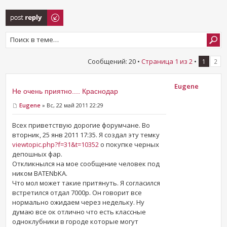
Ответить
Сообщений: 20 •
Страница
1
из
2
•
1
2
Eugene
Не очень приятно.... Краснодар
Eugene
» Вс, 22 май 2011 22:29
Всех приветствую дорогие форумчане. Во
вторник, 25 янв 2011 17:35. Я создал эту темку
viewtopic.php?f=31&t=10352
о покупке черных
депошных фар.
Откликнылся на мое сообщение человек под
ником BATENbKA.
Что мол может такие притянуть. Я согласился
встретился отдал 7000р. Он говорит все
нормально ожидаем через недельку. Ну
думаю все ок отлично что есть классные
одноклубники в городе которые могут