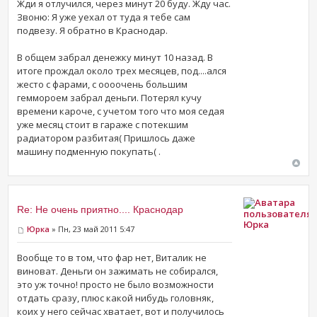
Жди я отлучился, через минут 20 буду. Жду час.
Звоню: Я уже уехал от туда я тебе сам
подвезу. Я обратно в Краснодар.
В общем забрал денежку минут 10 назад. В
итоге прождал около трех месяцев, под....ался
жесто с фарами, с оооочень большим
геммороем забрал деньги. Потерял кучу
времени кароче, с учетом того что моя седая
уже месяц стоит в гараже с потекшим
радиатором разбитая( Пришлось даже
машину подменную покупать( .
Re: Не очень приятно.... Краснодар
Юрка
Юрка
» Пн, 23 май 2011 5:47
Вообще то в том, что фар нет, Виталик не
виноват. Деньги он зажимать не собирался,
это уж точно! просто не было возможности
отдать сразу, плюс какой нибудь головняк,
коих у него сейчас хватает, вот и получилось