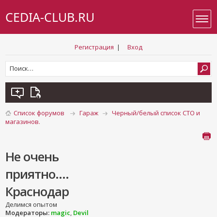
CEDIA-CLUB.RU
Регистрация
|
Вход
Список форумов
Гараж
Черный/белый список СТО и
магазинов.
Не очень
приятно....
Краснодар
Делимся опытом
Модераторы:
magic
,
Devil