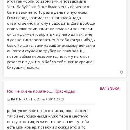
этот гемморой со звонками и поездками в
Усть-Лабу? Если б все было честь по чести я
бы не звонил по 10 раз в день по пустякам.
Если народ занимается торговлей надо
ответственно к этому подходить. Да и вообще
если человек динамит по воле или по неволи
он сам должен говорить че у него да как, а не
я должен интересоваться. У тебя когда-нибудь
было когда ты занимаешь знакомому деньги а
он потом случайно трубку не взял раз 10,
потом забыл перезвонить, потом у него кот
усрался и т.д и т.п, а бабло тебе нужно срочно?
Ситуация похожа.
BATENbKA
Re: Не очень приятно.... Краснодар
BATENbKA
» Пн, 23 май 2011 20:53
ребятушки, уже все ж отписал, шош ты женя
такой неугомонный,я ж ужо тебе в местную
ветку ответил, если есть претензия - у тебя
есть мой номер, позвони и скажи это, а то