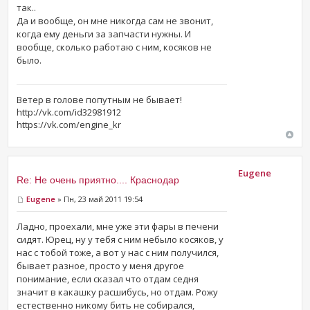
так..
Да и вообще, он мне никогда сам не звонит,
когда ему деньги за запчасти нужны. И
вообще, сколько работаю с ним, косяков не
было.
Ветер в голове попутным не бывает!
http://vk.com/id32981912
https://vk.com/engine_kr
Eugene
Re: Не очень приятно.... Краснодар
Eugene
» Пн, 23 май 2011 19:54
Ладно, проехали, мне уже эти фары в печени
сидят. Юрец, ну у тебя с ним небыло косяков, у
нас с тобой тоже, а вот у нас с ним получился,
бывает разное, просто у меня другое
понимание, если сказал что отдам седня
значит в какашку расшибусь, но отдам. Рожу
естественно никому бить не собирался,