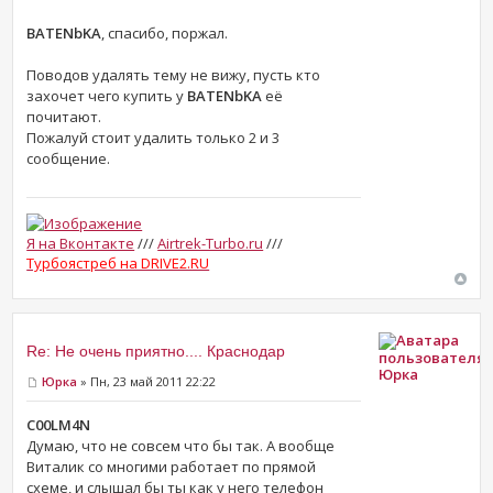
BATENbKA
, спасибо, поржал.
Поводов удалять тему не вижу, пусть кто
захочет чего купить у
BATENbKA
её
почитают.
Пожалуй стоит удалить только 2 и 3
сообщение.
Я на Вконтакте
///
Airtrek-Turbo.ru
///
Турбоястреб на DRIVE2.RU
Re: Не очень приятно.... Краснодар
Юрка
Юрка
» Пн, 23 май 2011 22:22
C00LM4N
Думаю, что не совсем что бы так. А вообще
Виталик со многими работает по прямой
схеме, и слышал бы ты как у него телефон