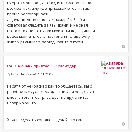
вчера в жопе рот, а сегодня полилоооось во
всех ветках, а лучше приезжай в гости, так
проще разговаривать.
а двум писунам в постах номер 2 и 3 я бы
советовал следить за язычками, и не зная
всего и вся пестеть как можно тише,а лучше и
вовсе молчать. есть претензия - слава богу
живем рядышком, заглядывайте в гости.
Re: Не очень приятно.... Краснодар
firt
firt
» Пн, 23 май 2011 21:05
Ребят чот некрасиво как то общаетесь, вы б
разобрались уже сами да отписали результат
вместо того чтоб грязь друг на друга лить...
Базар какой то...
Хочеш сделать хорошо - сделай это сам!