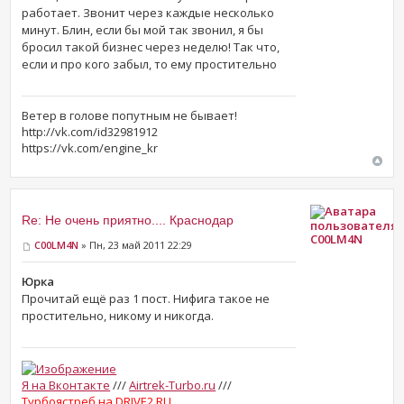
работает. Звонит через каждые несколько
минут. Блин, если бы мой так звонил, я бы
бросил такой бизнес через неделю! Так что,
если и про кого забыл, то ему простительно
Ветер в голове попутным не бывает!
http://vk.com/id32981912
https://vk.com/engine_kr
Re: Не очень приятно.... Краснодар
C00LM4N
C00LM4N
» Пн, 23 май 2011 22:29
Юрка
Прочитай ещё раз 1 пост. Нифига такое не
простительно, никому и никогда.
Я на Вконтакте
///
Airtrek-Turbo.ru
///
Турбоястреб на DRIVE2.RU