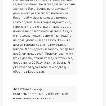
седня прозвоню. Как и следовало ожилать
звонка не было. Звоню на следующий
день много раз со своего номера - не
берет трубку. Звоню с левого номера -
сразу поднял: Женя седня отдам точно,
кароче в итоге не отдал и также с моего
номера не брал трубку и дальше. Седня
опять дозванивался в итоге "пол года" он
не брал, дозвонился с левого: Жень я в
другом городе, седня не получится, я
говорю: Я приеду сам и заберу, он: Да без
проблем подьезжай. Приехал, звоню: Ну я
тут че делать, отвечает: Жди я отлучился,
через минут 20 буду. Жду час. Звоню: Я
уже уехал от туда я тебе сам подвезу. Я
обратно в Краснодар.
BATENbKA писал(а):
если есть претензия - у тебя есть мой
номер, позвони и скажи это