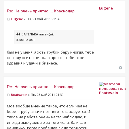
Eugene
Re: Не очень приятно.... Краснодар
Eugene
» Пн, 23 май 2011 21:34
BATENbKA писал(а):
в жопе рот
был не у меня, я хоть трубки беру иногда, тебе
по ходу все по пет х...ю просто, тебе тоже
здравия и удачи в бизнесе.
Re: Не очень приятно.... Краснодар
Boatswain
Boatswain
» Пн, 23 май 2011 21:39
Мое вообще мнение такое, что если чел не
берет трубу, значит от чего-то шифруется. И
такое на работе очень часто наблюдаю, и
иногда выслушиваю за того чела. Да и сам
ненавижу, когда пообещав люди теряются.