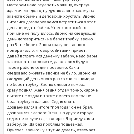
мастерам надо отдавать машину, очередь
ждал очень долго, ну думаю ладно закажу на
экзисте обычный деповский хрусталь. Звоню
Виталику договариваемся встретиться в этот
день передать бабло. У него по какой-то
причине не получилось. Звоню на следующий
день договориться - не берет трубку, звоню
раз 5 - не берет. Звоня сразу же с левого
номера - алло, я говорю: Виталик привет,
давай встретимся денежку заберу, надо фары
заказывать на экзисте, да жек ок я буду в
твоем районе седня прозвоню. Как и
следовало ожилать звонка не было. Звоню на
следующий день много раз со своего номера -
не берет трубку. Звоню с левого номера -
сразу поднял: Женя седня отдам точно, кароче
в итоге не отдал и также с моего номера не
брал трубку и дальше. Седня опять
дозванивался в итоге "пол года" он не брал,
дозвонился с левого: Жень я в другом городе,
седня не получится, я говорю: Я приеду сам и
заберу, он: Да без проблем подьезжай.
Приехал, звоню: Ну я тут че делать, отвечает: