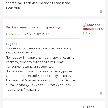
просто как-то печально все это вот и все.
Всем мир.
Re: Не очень приятно.... Краснодар
viktor_l
viktor_l
» Пн, 23 май 2011 20:07
Eugene
Если всем мир, нафига было создавать эту
тему? Непонятно.
По поводу Виталика, динамил долго, судя по
расказу, ещё его бы версию услышать
конечно, но деньги то вернул...
По расказу получилось не красиво, другое
дело конечно еслиб деньги сразу не взял...
В жизни всё бывает, поинтересовался бы, что
он так долго динамил то... Виталика знаем,
нормальный пацан....
Eugene