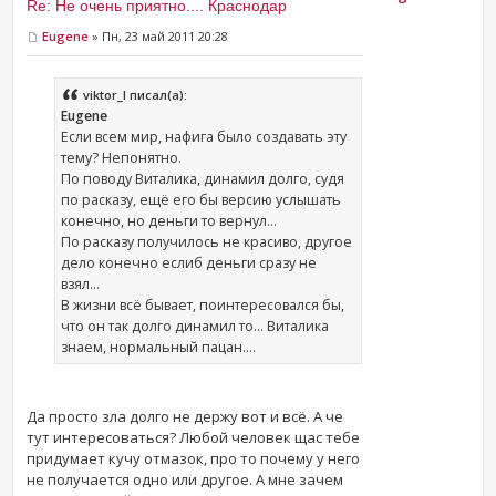
Re: Не очень приятно.... Краснодар
Eugene
» Пн, 23 май 2011 20:28
viktor_l писал(а):
Eugene
Если всем мир, нафига было создавать эту
тему? Непонятно.
По поводу Виталика, динамил долго, судя
по расказу, ещё его бы версию услышать
конечно, но деньги то вернул...
По расказу получилось не красиво, другое
дело конечно еслиб деньги сразу не
взял...
В жизни всё бывает, поинтересовался бы,
что он так долго динамил то... Виталика
знаем, нормальный пацан....
Да просто зла долго не держу вот и всё. А че
тут интересоваться? Любой человек щас тебе
придумает кучу отмазок, про то почему у него
не получается одно или другое. А мне зачем