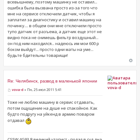
всевышнему, поэтому машинку не оставил...
ошибка была вызвана просто из-за того что
мне на сервисе отключили датчик, чтобы я
заплатил за диагностику и оставил машину на
починку.... в общем они мне отключили просто
тупо датчик от разъема, а датчик еще этот не
видно пока не снимешь фильтр воздушный...
он под ним находился... надеюсь им мои 600 р
боком выйдут... просто одни маты на уме...
будьте бдительны товарищи!
Re: Челябинск, развод в маленькой японии
vova-d
vova-d
» Пн, 25 июл 2011 5:41
Тоже не люблю машину в сервис отдавать,
потом ощущение на душе не спакойное. Как
будто подругу на уйкенд в армию поваром
отдавал
CS5W,4G93 Я великий утопист - подал в суд дна