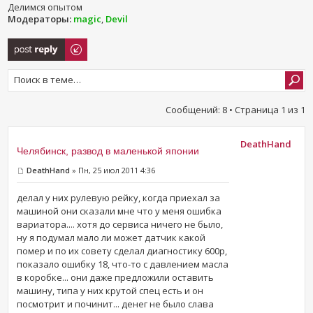
Делимся опытом
Модераторы:
magic
,
Devil
Ответить
Сообщений: 8 • Страница
1
из
1
DeathHand
Челябинск, развод в маленькой японии
DeathHand
» Пн, 25 июл 2011 4:36
делал у них рулевую рейку, когда приехал за
машиной они сказали мне что у меня ошибка
вариатора.... хотя до сервиса ничего не было,
ну я подумал мало ли может датчик какой
помер и по их совету сделал диагностику 600р,
показало ошибку 18, что-то с давлением масла
в коробке... они даже предложили оставить
машину, типа у них крутой спец есть и он
посмотрит и починит... денег не было слава