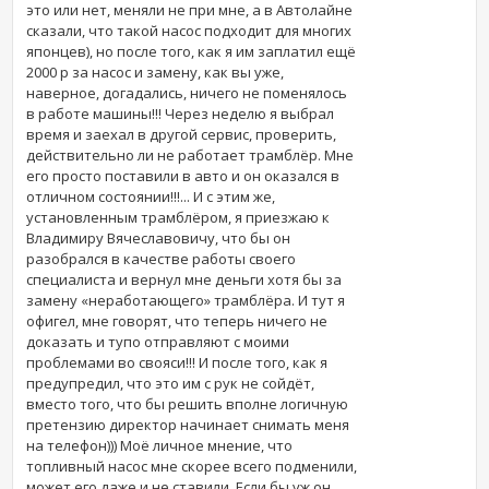
это или нет, меняли не при мне, а в Автолайне
сказали, что такой насос подходит для многих
японцев), но после того, как я им заплатил ещё
2000 р за насос и замену, как вы уже,
наверное, догадались, ничего не поменялось
в работе машины!!! Через неделю я выбрал
время и заехал в другой сервис, проверить,
действительно ли не работает трамблёр. Мне
его просто поставили в авто и он оказался в
отличном состоянии!!!... И с этим же,
установленным трамблёром, я приезжаю к
Владимиру Вячеславовичу, что бы он
разобрался в качестве работы своего
специалиста и вернул мне деньги хотя бы за
замену «неработающего» трамблёра. И тут я
офигел, мне говорят, что теперь ничего не
доказать и тупо отправляют с моими
проблемами во свояси!!! И после того, как я
предупредил, что это им с рук не сойдёт,
вместо того, что бы решить вполне логичную
претензию директор начинает снимать меня
на телефон))) Моё личное мнение, что
топливный насос мне скорее всего подменили,
может его даже и не ставили. Если бы уж он