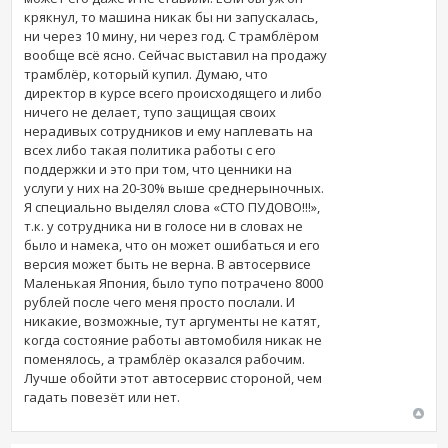
крякнул, то машина никак бы ни запускалась,
ни через 10 мину, ни через год. С трамблёром
вообще всё ясно. Сейчас выставил на продажу
трамблёр, который купил. Думаю, что
директор в курсе всего происходящего и либо
ничего не делает, тупо защищая своих
нерадивых сотрудников и ему наплевать на
всех либо такая политика работы с его
поддержки и это при том, что ценники на
услуги у них на 20-30% выше среднерыночных.
Я специально выделял слова «СТО ПУДОВО!!!»,
т.к. у сотрудника ни в голосе ни в словах не
было и намека, что он может ошибаться и его
версия может быть не верна. В автосервисе
Маленькая Япония, было тупо потрачено 8000
рублей после чего меня просто послали. И
никакие, возможные, тут аргументы не катят,
когда состояние работы автомобиля никак не
поменялось, а трамблёр оказался рабочим.
Лучше обойти этот автосервис стороной, чем
гадать повезёт или нет.