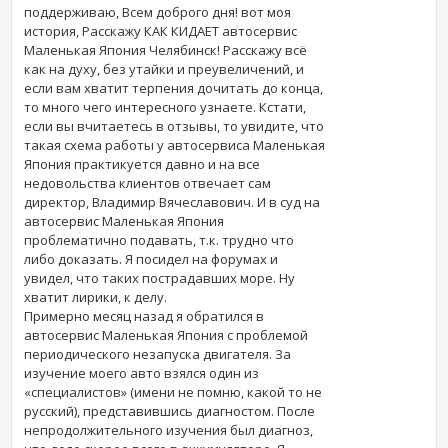
поддерживаю, Всем доброго дня! вот моя
история, Расскажу КАК КИДАЕТ автосервис
Маленькая Япония Челябинск! Расскажу всё
как на духу, без утайки и преувеличений, и
если вам хватит терпения дочитать до конца,
то много чего интересного узнаете. Кстати,
если вы вчитаетесь в отзывы, то увидите, что
такая схема работы у автосервиса Маленькая
Япония практикуется давно и на все
недовольства клиентов отвечает сам
директор, Владимир Вячеславович. И в суд на
автосервис Маленькая Япония
проблематично подавать, т.к. трудно что
либо доказать. Я посидел на форумах и
увидел, что таких пострадавших море. Ну
хватит лирики, к делу.
Примерно месяц назад я обратился в
автосервис Маленькая Япония с проблемой
периодического незапуска двигателя. За
изучение моего авто взялся один из
«специалистов» (имени не помню, какой то не
русский), представившись диагностом. После
непродолжительного изучения был диагноз,