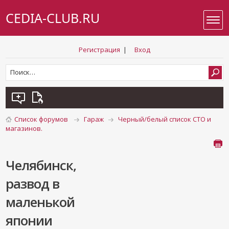
CEDIA-CLUB.RU
Регистрация
|
Вход
Список форумов
Гараж
Черный/белый список СТО и
магазинов.
Челябинск,
развод в
маленькой
японии