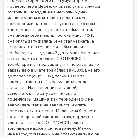
что дело скорее всего в аккумуляторе. Я
проверил его в Цефее, он оказался в отличном
состоянии. Поездив ещё несколько дней
машина у меня опять не завелась и меня
притаранили на тросе. Не успев даже открыть
капот, машина опять завелась. Именно так
она иногда себя и вела. Постояв минут 10-15
она опять запускалась. Я не стал уезжать, а
оставил авто в сервисе, что бы нашли
проблему. На следующий день, мне позвонили
и сказали, что проблема СТО ПУДОВО!!! в
трамблёре и он под замену, т.к. не работает! Я
заказываю в Екате трамблёр за 4500р, мне его
доставляют (ещё 600р.), плачу 1000 р за
замену, ставят и всё, ура, машина вроде
работает. Но в течении пары дней,
выясняется, что ситуация никак не
поменялась. Машина, как периодически не
заводилась, так и не заводится. Я опять
приезжаю в автосервис Маленькая Япония и
после очередной «диагностики», вердикт от
«диагноста», что СТО ПУДОВО!!! дело в
топливном насосе и он под замену. Меняют
мне насос, сломанный мне отдают (не знаю он