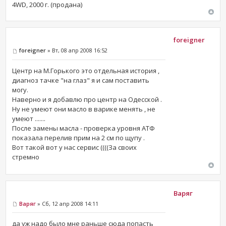
4WD, 2000 г. (продана)
foreigner
foreigner
» Вт, 08 апр 2008 16:52
Центр на М.Горького это отдельная история ,
диагноз тачке "на глаз" я и сам поставить
могу.
Наверно и я добавлю про центр на Одесской .
Ну не умеют они масло в варике менять , не
умеют .......
После замены масла - проверка уровня АТФ
показала перелив прим на 2 см по щупу .
Вот такой вот у нас сервис ((((За своих
стремно
Варяг
Варяг
» Сб, 12 апр 2008 14:11
да уж надо было мне раньше сюда попасть