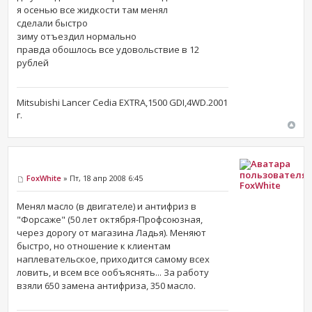
я осенью все жидкости там менял
сделали быстро
зиму отъездил нормально
правда обошлось все удовольствие в 12
рублей
Mitsubishi Lancer Cedia EXTRA,1500 GDI,4WD.2001
г.
FoxWhite
» Пт, 18 апр 2008 6:45
FoxWhite
Менял масло (в двигателе) и антифриз в
"Форсаже" (50 лет октября-Профсоюзная,
через дорогу от магазина Ладья). Меняют
быстро, но отношение к клиентам
наплевательское, приходится самому всех
ловить, и всем все ообъяснять... За работу
взяли 650 замена антифриза, 350 масло.