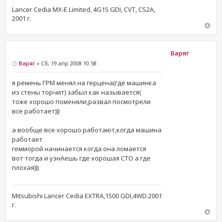
Lancer Cedia MX-E Limited, 4G15 GDI, CVT, CS2A,
2001 г.
Варяг
Варяг
» Сб, 19 апр 2008 10:58
я ремень ГРМ менял на герцена(где машинка
из стены торчит) забыл как называется(
тоже хорошо поменяли,развал посмотрели
все работает)))
а вообще все хорошо работают,когда машина
работает
гемморой начинается когда она ломается
вот тогда и узнАешь где хорошая СТО а где
плохая)))
Mitsubishi Lancer Cedia EXTRA,1500 GDI,4WD.2001
г.