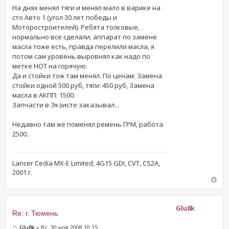
На днях менял тяги и менял мало в варике на
сто Авто 1 (угол 30 лет победы и
Моторостроителей). Ребята толковые,
нормально все сделали, аппарат по замене
масла тоже есть, правда перелили масла, я
потом сам уровень выровнял как надо по
метке HOT на горячую.
Да и стойки тож там менял. По ценам: Замена
стойки одной 500 руб, тяги: 450 руб, Замена
масла в АКПП: 1500.
Запчасти в Экзисте заказывал...
Недавно там же поменял ремень ГРМ, работа
2500..
Lancer Cedia MX-E Limited, 4G15 GDI, CVT, CS2A,
2001 г.
Glu8k
Re: г. Тюмень
Glu8k
» Вс, 30 ноя 2008 10:15