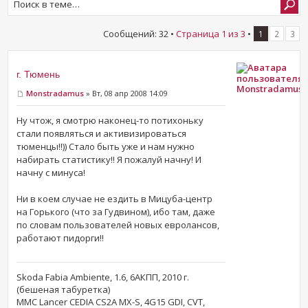
Сообщений: 32 •
Страница
1
из
3
•
1
2
3
г. Тюмень
Monstradamus
Monstradamus
» Вт, 08 апр 2008 14:09
Ну чтож, я смотрю наконец-то потихоньку
стали появляться и активизироваться
тюменцы!!)) Стало быть уже и нам нужно
набирать статистику!! Я пожалуй начну! И
начну с минуса!
Ни в коем случае не ездить в Мицуба-центр
на Горького (что за Гудвином), ибо там, даже
по словам пользователей новых евролансов,
работают пидорги!!
Skoda Fabia Ambiente, 1.6, 6АКПП, 2010 г.
(бешеная табуретка)
MMC Lancer CEDIA CS2A MX-S, 4G15 GDI, CVT,