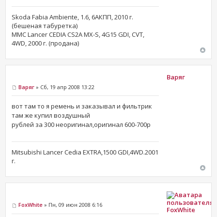
Skoda Fabia Ambiente, 1.6, 6АКПП, 2010 г.
(бешеная табуретка)
MMC Lancer CEDIA CS2A MX-S, 4G15 GDI, CVT,
4WD, 2000 г. (продана)
Варяг
Варяг
» Сб, 19 апр 2008 13:22
вот там то я ремень и заказывал и фильтрик
там же купил воздушный
рублей за 300 неоригинал,оригинал 600-700р
Mitsubishi Lancer Cedia EXTRA,1500 GDI,4WD.2001
г.
FoxWhite
» Пн, 09 июн 2008 6:16
FoxWhite