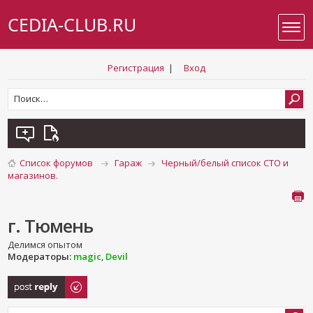
CEDIA-CLUB.RU
Регистрация
|
Вход
Список форумов
Гараж
Черный/белый список СТО и
магазинов.
г. Тюмень
Делимся опытом
Модераторы:
magic
,
Devil
Ответить