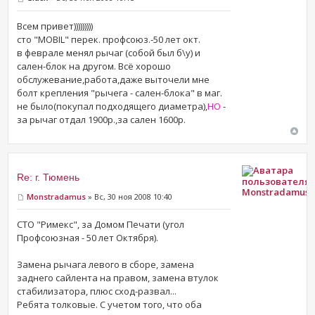
Всем привет)))))))))
сто "MOBIL" перек. профсоюз.-50 лет окт.
в феврале менял рычаг (собой был б\у) и
сален-блок на другом. Всё хорошо
обслужевание,работа,даже выточели мне
болт крепления "рычега - сален-блока" в маг.
не было(покупал подходящего диаметра),
НО
-
за рычаг отдал 1900р.,за сален 1600р.
Re: г. Тюмень
Monstradamus
Monstradamus
» Вс, 30 ноя 2008 10:40
СТО "Римекс", за Домом Печати (угол
Профсоюзная - 50 лет Октября).
Замена рычага левого в сборе, замена
заднего сайлента на правом, замена втулок
стабилизатора, плюс сход-развал...
Ребята толковые. С учетом того, что оба