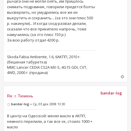
рычага они не могли снять, им пришлось
снимать подрамник, говорили придется болты
высверлить, но умудрились все же их
выкрутить и сохранить... (за это они плюс 500
р. накинули)... И когда сход-развал делали,
сказали что все прикипело напрочь, тоже
намучились (за это плюс 150 р.)
За всю работу отдал 4200 р.
Skoda Fabia Ambiente, 1.6, 6АКПП, 2010 г.
(бешеная табуретка)
MMC Lancer CEDIA CS2A MX-S, 4G15 GDI, CVT,
4WD, 2000 г. (продана)
bandar-log
Re: г. Тюмень
bandar-log
» Ср, 03 дек 2008 13:30
В центр на Одесской: менял масло в АКПП,
немного перелили, а так все ок, стоило 1000 +
масло