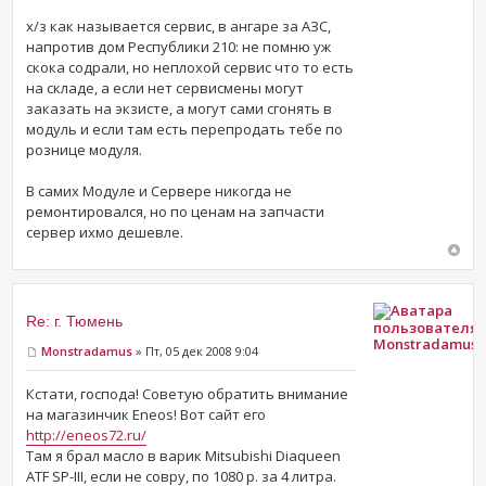
х/з как называется сервис, в ангаре за АЗС,
напротив дом Республики 210: не помню уж
скока содрали, но неплохой сервис что то есть
на складе, а если нет сервисмены могут
заказать на экзисте, а могут сами сгонять в
модуль и если там есть перепродать тебе по
рознице модуля.
В самих Модуле и Сервере никогда не
ремонтировался, но по ценам на запчасти
сервер ихмо дешевле.
Re: г. Тюмень
Monstradamus
Monstradamus
» Пт, 05 дек 2008 9:04
Кстати, господа! Советую обратить внимание
на магазинчик Eneos! Вот сайт его
http://eneos72.ru/
Там я брал масло в варик Mitsubishi Diaqueen
ATF SP-III, если не совру, по 1080 р. за 4 литра.