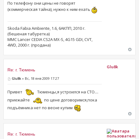
По телефону они цены не говорят
(коммерческая тайна), нужно к ним ехать
Skoda Fabia Ambiente, 1.6, 6АКПП, 2010 г.
(бешеная табуретка)
MMC Lancer CEDIA CS2A MX-S, 4G15 GDI, CVT,
4WD, 2000 г. (продана)
Glu8k
Re: г. Тюмень
Glu8k
» Вс, 18 янв 2009 17:27
Привет
Тюменцы,я устроился на СТО....
приежайте
по цене договоримся,пока
подъёмника нет по весне купим
Re: г. Тюмень