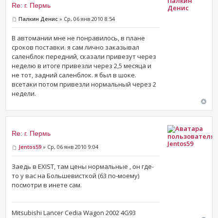
Палкин
Re: г. Пермь
Денис
Палкин Денис
» Ср, 06 янв 2010 8:54
В автомании мне не понравилось, в плане
сроков поставки. я сам лично заказывал
саленблок передний, сказали привезут через
неделю в итоге привезли через 2,5 месяца и
не тот, задний саленблок. я был в шоке.
всетаки потом привезли нормальный через 2
недели.
Re: г. Пермь
Jentos59
Jentos59
» Ср, 06 янв 2010 9:04
Заедь в EXIST, там цены нормальные , он где-
то у вас на Большевисткой (63 по-моему)
посмотри в инете сам.
Mitsubishi Lancer Cedia Wagon 2002 4G93