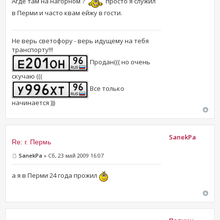
Агде там на нагорном ?
просто я служил
в Перми и часто квам ейжу в гости.
Не верь светофору - верь идущему на тебя
транспорту!!!
Продан((( но очень
скучаю (((
Все только
начинается )))
SanekPa
Re: г. Пермь
SanekPa
» Сб, 23 май 2009 16:07
а я в Перми 24 года прожил