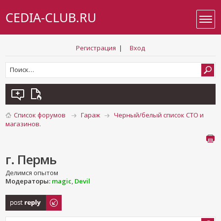
CEDIA-CLUB.RU
Регистрация
|
Вход
Список форумов
Гараж
Черный/белый список СТО и
магазинов.
г. Пермь
Делимся опытом
Модераторы:
magic
,
Devil
Ответить