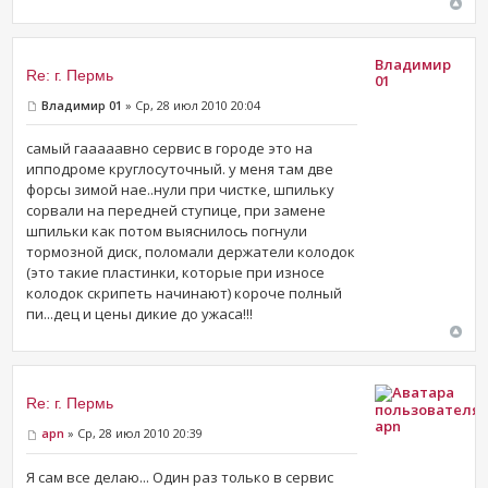
Владимир
Re: г. Пермь
01
Владимир 01
» Ср, 28 июл 2010 20:04
самый гааааавно сервис в городе это на
ипподроме круглосуточный. у меня там две
форсы зимой нае..нули при чистке, шпильку
сорвали на передней ступице, при замене
шпильки как потом выяснилось погнули
тормозной диск, поломали держатели колодок
(это такие пластинки, которые при износе
колодок скрипеть начинают) короче полный
пи...дец и цены дикие до ужаса!!!
Re: г. Пермь
apn
apn
» Ср, 28 июл 2010 20:39
Я сам все делаю... Один раз только в сервис