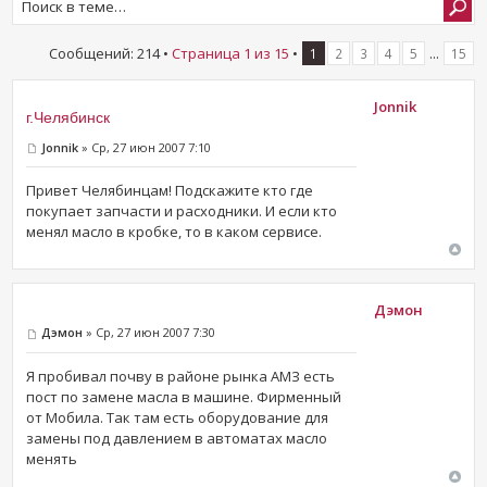
Сообщений: 214 •
Страница
1
из
15
•
...
1
2
3
4
5
15
Jonnik
г.Челябинск
Jonnik
» Ср, 27 июн 2007 7:10
Привет Челябинцам! Подскажите кто где
покупает запчасти и расходники. И если кто
менял масло в кробке, то в каком сервисе.
Дэмон
Дэмон
» Ср, 27 июн 2007 7:30
Я пробивал почву в районе рынка АМЗ есть
пост по замене масла в машине. Фирменный
от Мобила. Так там есть оборудование для
замены под давлением в автоматах масло
менять