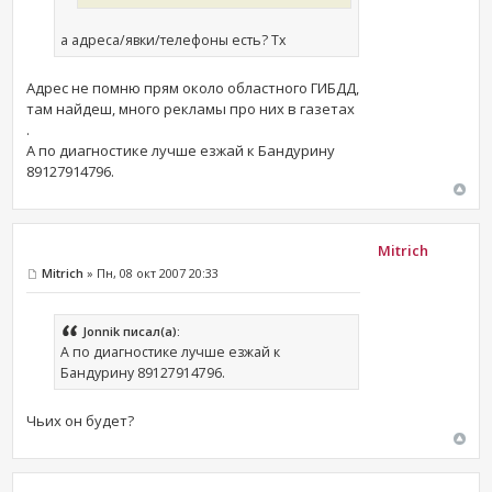
а адреса/явки/телефоны есть? Tx
Адрес не помню прям около областного ГИБДД,
там найдеш, много рекламы про них в газетах
.
А по диагностике лучше езжай к Бандурину
89127914796.
Mitrich
Mitrich
» Пн, 08 окт 2007 20:33
Jonnik писал(а):
А по диагностике лучше езжай к
Бандурину 89127914796.
Чьих он будет?