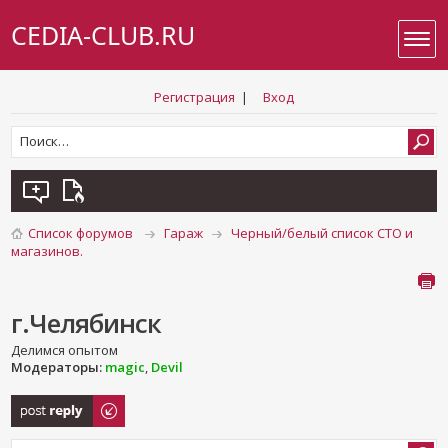
CEDIA-CLUB.RU
Регистрация
|
Вход
Список форумов
Гараж
Черный/белый список СТО и
магазинов.
г.Челябинск
Делимся опытом
Модераторы:
magic
,
Devil
Ответить