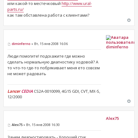
или какой-то местечковый
http://www.ural-
parts.ru/
как там обставлена работа с клиентами?
diminferno
» Вт, 15 янв 2008 16:06
diminferno
Люди помогите! подскажите где можно
сделать нормальную диагностику ходовой? А
то что-то где-то побрякивает меня ето совсем
не может радовать
Lancer
CEDIA
CS2A-0010099, 4G15 GDI, CVT, MX-S,
12/2000
Alex75
Alex75
» Вт, 15 янв 2008 16:30
Зачем диагностировать - Хороший стук