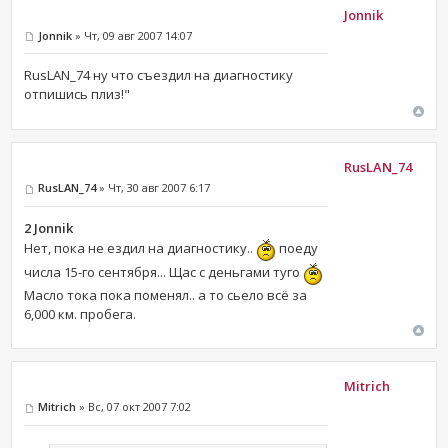
Jonnik
Jonnik
» Чт, 09 авг 2007 14:07
RusLAN_74 ну что съездил на диагностику
отпишись плиз!"
RusLAN_74
RusLAN_74
» Чт, 30 авг 2007 6:17
2 Jonnik
Нет, пока не ездил на диагностику..
поеду
числа 15-го сентября... Щас с деньгами туго
Масло тока пока поменял.. а то сьело всё за
6,000 км. пробега.
Mitrich
Mitrich
» Вс, 07 окт 2007 7:02