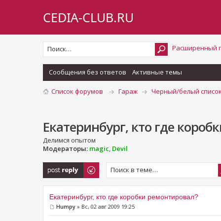
CEDIA-CLUB.RU
Расширенный 
Сообщения без ответов
Активные темы
Список форумов
Гараж
Черный/белый список
Екатеринбург, кто где короб
Делимся опытом
Модераторы:
magic
,
Devil
Ответить
Екатеринбург, кто где коробки ремонтировал?
Humpy
» Вс, 02 авг 2009 19:25