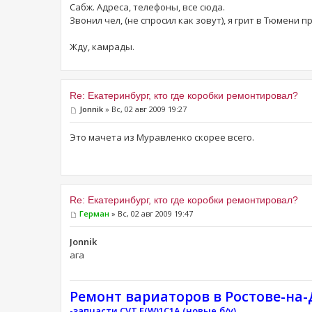
Сабж. Адреса, телефоны, все сюда.
Звонил чел, (не спросил как зовут), я грит в Тюмени 
Жду, камрады.
Re: Екатеринбург, кто где коробки ремонтировал?
Jonnik
» Вс, 02 авг 2009 19:27
Это мачета из Муравленко скорее всего.
Re: Екатеринбург, кто где коробки ремонтировал?
Герман
» Вс, 02 авг 2009 19:47
Jonnik
ага
Ремонт вариаторов в Ростове-на-
-запчасти CVT F(W)1C1A (новые,б/у)