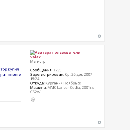
VAlex
Магистр
атор купил
Сообщения:
1735
Зарегистрирован:
Ср, 26 дек 2007
орит помоги
15:24
Откуда:
Курган -> Ноябрьск
Машина:
MMC Lancer Cedia, 2001г.в.,
CS2A/