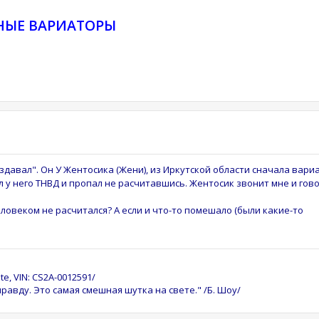
НЫЕ ВАРИАТОРЫ
создавал". Он У Жентосика (Жени), из Иркутской области сначала вари
ил у него ТНВД и пропал не расчитавшись. Жентосик звонит мне и гов
человеком не расчитался? А если и что-то помешало (были какие-то
te, VIN: CS2A-0012591/
равду. Это самая смешная шутка на свете." /Б. Шоу/