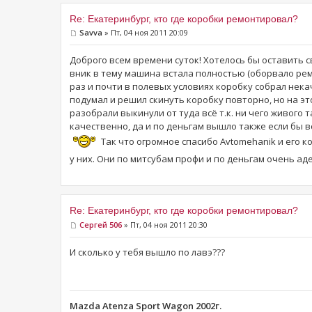
Re: Екатеринбург, кто где коробки ремонтировал?
Savva
» Пт, 04 ноя 2011 20:09
Доброго всем времени суток! Хотелось бы оставить с
вник в тему машина встала полностью (оборвало реме
раз и почти в полевых условиях коробку собрал нека
подумал и решил скинуть коробку повторно, но на эт
разобрали выкинули от туда всё т.к. ни чего живого 
качественно, да и по деньгам вышло также если бы 
Так что огромное спасибо Avtomehanik и его к
у них. Они по митсубам профи и по деньгам очень а
Re: Екатеринбург, кто где коробки ремонтировал?
Сергей 506
» Пт, 04 ноя 2011 20:30
И сколько у тебя вышло по лавэ???
Mazda Atenza Sport Wagon 2002г.