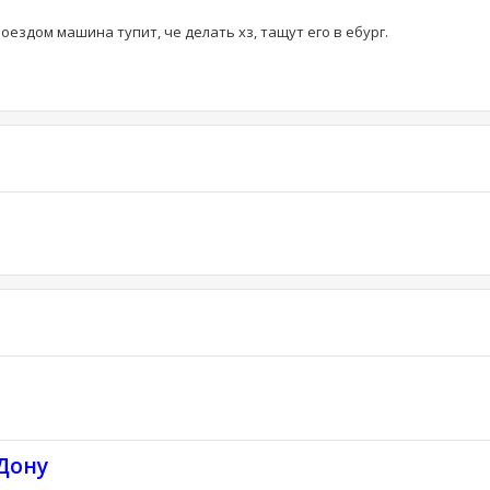
проездом машина тупит, че делать хз, тащут его в ебург.
Дону