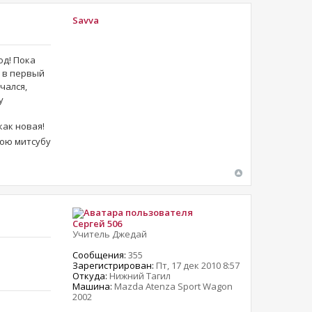
Savva
од! Пока
ё в первый
чался,
у
как новая!
вою митсубу
Сергей 506
Учитель Джедай
Сообщения:
355
Зарегистрирован:
Пт, 17 дек 2010 8:57
Откуда:
Нижний Тагил
Машина:
Mazda Atenza Sport Wagon
2002