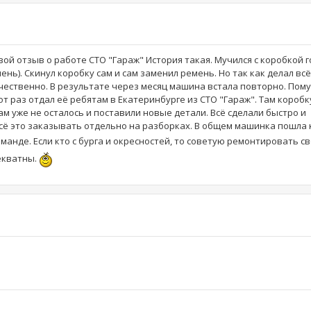
вой отзыв о работе СТО "Гараж" История такая. Мучился с коробкой г
нь). Скинул коробку сам и сам заменил ремень. Но так как делал вс
чественно. В результате через месяц машина встала повторно. Пому
от раз отдал её ребятам в Екатеринбурге из СТО "Гараж". Там коробк
там уже не осталось и поставили новые детали. Всё сделали быстро и
всё это заказывать отдельно на разборках. В общем машинка пошла 
оманде. Если кто с бурга и окресностей, то советую ремонтировать с
декватны.