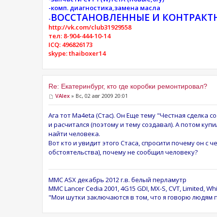
-комп. диагностика,замена масла
ВОССТАНОВЛЕННЫЕ И КОНТРАКТ
-
http://vk.com/club31929558
тел: 8-904-444-10-14
ICQ: 496826173
skype: thaiboxer14
Re: Екатеринбург, кто где коробки ремонтировал?
VAlex
» Вс, 02 авг 2009 20:01
Ага тот Ma4eta (Стас). Он Еще тему "Честная сделка 
и расчитался (поэтому и тему создавал). А потом куп
найти человека.
Вот кто и увидит этого Стаса, спросити почему он с 
обстоятельства), почему не сообщил человеку?
MMC ASX декабрь 2012 г.в. белый перламутр
MMC Lancer Cedia 2001, 4G15 GDI, MX-S, CVT, Limited, Whi
"Мои шутки заключаются в том, что я говорю людям п