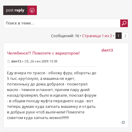
Ответить
Сообщений: 16 •
Страница
1
из
2
•
1
2
den13
Челябинск!!! Помогите с вариатором!
den13
» Сб, 26 сен 2009 15:59
Еду вчера по трассе - обхожу фуру, обороты до
5 тыс. крутонуло, а машина не едет,
потихоньку до дома добрался - посмотрел
масло - темное и пахнет, причем пару дней
назад проверял, было в идеале, поюзал форум
- в общем походу муфта переднего хода - вот
теперь думаю куда загнать машинку и отдать
в добрые руки чтоб вылечили! Помогите
советом куда загнать можно!!!!!!!!