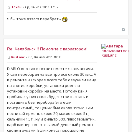
Тохан
» Ср, 04 май 2011 17:37
Я бы тоже взялся перебрать
Re: Челябинск!!! Помогите с вариатором!
RusLanc
RusLanc
» Ср, 04 май 2011 18:30
DIABLO оно так и встает вместе с запчастями.
Я сам перебирал на все про все около 30тыс.. А
в ремонте 93 скорее всего тебе озвучили цену
на снятие коробки, установки ремня и
установки коробки на место. Потому как я
пробивал у них сколь будет стоить снять и
поставить без перебора(это если
контрактный), то ценик был около 15тыс. САм
посчитай ермень около 20, масло около 5т.,
сальники 1,5т., ну и фильтр 500, плюс герметик,
карб клинер. вот это самый дешевый ремонт
своими руками. Если конуса покоцало не