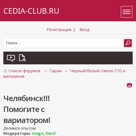
CEDIA-CLUB.RU
Регистрация
|
Вход
Список форумов
Гараж
Черный/белый список СТО и
магазинов.
Челябинск!!!
Помогите с
вариатором!
Делимся опытом
Модераторы:
magic
,
Devil