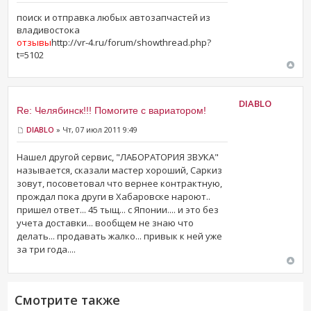
поиск и отправка любых автозапчастей из
владивостока
отзывы
http://vr-4.ru/forum/showthread.php?
t=5102
DIABLO
Re: Челябинск!!! Помогите с вариатором!
DIABLO
» Чт, 07 июл 2011 9:49
Нашел другой сервис, "ЛАБОРАТОРИЯ ЗВУКА"
называется, сказали мастер хороший, Саркиз
зовут, посоветовал что вернее контрактную,
прождал пока други в Хабаровске нароют..
пришел ответ... 45 тыщ... с Японии.... и это без
учета доставки... вообщем не знаю что
делать... продавать жалко... привык к ней уже
за три года....
Смотрите также