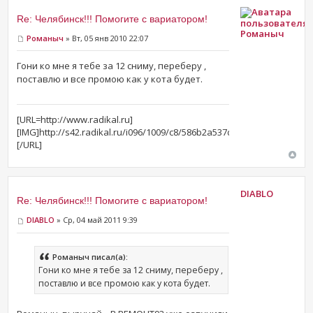
Re: Челябинск!!! Помогите с вариатором!
Романыч
Романыч
» Вт, 05 янв 2010 22:07
Гони ко мне я тебе за 12 сниму, переберу ,
поставлю и все промою как у кота будет.
[URL=http://www.radikal.ru]
[IMG]http://s42.radikal.ru/i096/1009/c8/586b2a537d3d.jpg[/IMG]
[/URL]
DIABLO
Re: Челябинск!!! Помогите с вариатором!
DIABLO
» Ср, 04 май 2011 9:39
Романыч писал(а):
Гони ко мне я тебе за 12 сниму, переберу ,
поставлю и все промою как у кота будет.