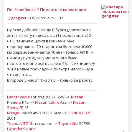
Re: Челябинск!!! Помогите с вариатором!
gangster
gangster
» Сб, 26 сен 2009 18:12
Ну если доберёшься до Ё-бурга (далековато
хотя), то могу подсказать (1 посоветовать) 2
СТО, занимающихся вариками. Мне
перебирали за 20 + гарантия 6мес. или 10.000
км.(сервис занимается 10 лет - только АКПП, и
ни чем другим), но у меня много было
подтерто и мне всё встало в 47р. (с ихними б/у
з/ч и новые прокладки+ фильтр+ масло) - ну а
что делать....
В городе у нас от 17-30 т.р. - только за работу.
Lancer cedia
Touring 2002 CS5W -->
Nissan
Primera
P12 -->
Nissan Cefiro
A32 -->
Nissan
Sunny
FB 15
Mirage
Sedan 4WD 2000 CM2A -->
HONDA HR-V
2001
Toyota VITZ 1L
в стразах -->
Toyota Vitz
SCP90
Hyundai Solaris