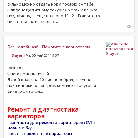
сильно можно отдать норм токарю он тебе
шлифанет(опытному токурю). А если и конуса
под замену,то еще наверно 10-12т. Если что то
не так сказал извиняюсь.
Re: Челябинск!!! Помогите с вариатором!
Slayer
Slayer
» Чт, 05 май 2011 9:37
RusLanc
у него ремень целый
Я свой варик за 10 тыс. перебрал, покупал
подшипники валов, рем. комплект конусов и
фильтр с маслом...
Ремонт и диагностика
вариаторов
! запчасти для ремонта вариаторов (CVT)
новые и б/у
! восстановленные вариаторы