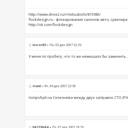
http://www.drive2.ru/r/mitsubishi/815985/
flockdesign.ru - флокирование салонов авто, сувенирк
http://vk.com/flockdesign
levron83
» Пн, 03 дек 2007 22:35
У меня по пробегу, что то же немешало бы заменить.
maikl
» Вт, 04 дек 2007 23:59
попробуй на Селезнева между двух заправок СТО (РА
BATENbKA
» Пт, 07 дек 2007 19:55