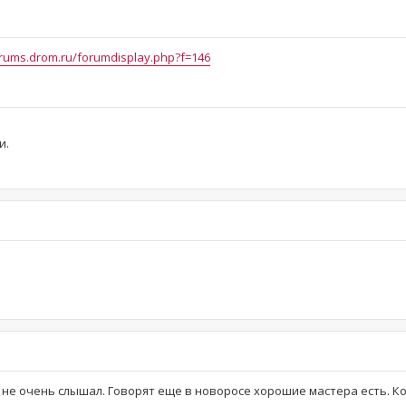
orums.drom.ru/forumdisplay.php?f=146
и.
не очень слышал. Говорят еще в новоросе хорошие мастера есть. К