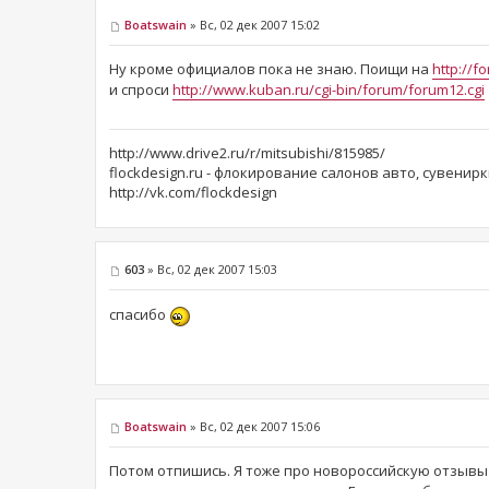
Boatswain
» Вс, 02 дек 2007 15:02
Ну кроме официалов пока не знаю. Поищи на
http://f
и спроси
http://www.kuban.ru/cgi-bin/forum/forum12.cgi
http://www.drive2.ru/r/mitsubishi/815985/
flockdesign.ru - флокирование салонов авто, сувенирк
http://vk.com/flockdesign
603
» Вс, 02 дек 2007 15:03
спасибо
Boatswain
» Вс, 02 дек 2007 15:06
Потом отпишись. Я тоже про новороссийскую отзывы 