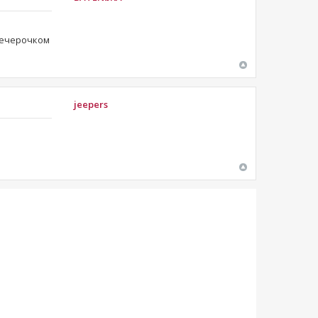
 вечерочком
jeepers