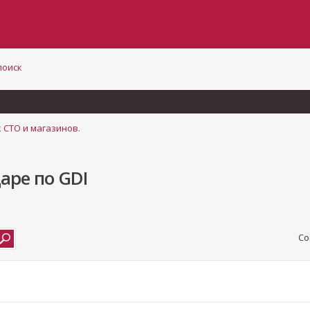
поиск
 СТО и магазинов.
аре по GDI
Со