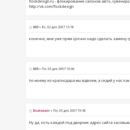
flockdesign.ru - флокирование салонов авто, сувенирк
http://vk.com/flockdesign
603
» Вс, 02 дек 2007 15:18
конечно, мне уже прям срочно надо сделать замену 
603
» Пн, 03 дек 2007 16:46
по моему из краснодара мы вдвоем, а седий у нас как
Boatswain
» Пн, 03 дек 2007 19:38
Ну да, хоть каждой под дворник адрес сайта засовыв