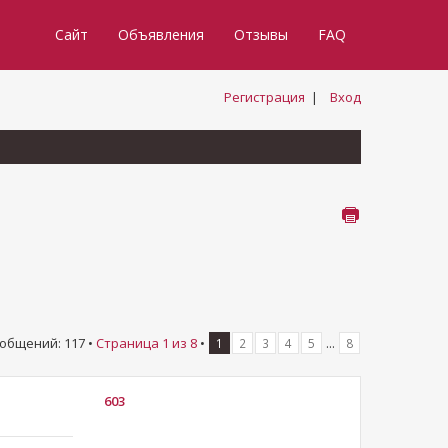
Сайт
Объявления
Отзывы
FAQ
Регистрация
|
Вход
общений: 117 •
Страница
1
из
8
•
...
1
2
3
4
5
8
603