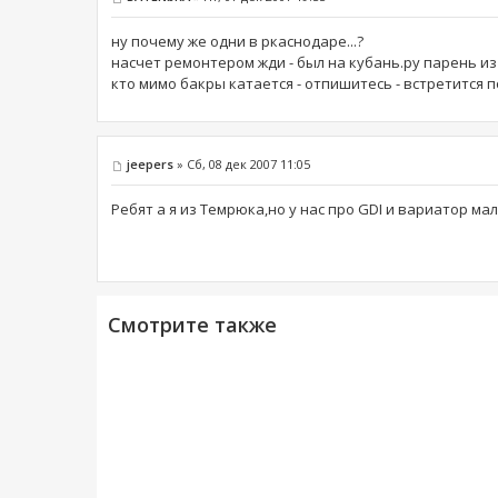
ну почему же одни в ркаснодаре...?
насчет ремонтером жди - был на кубань.ру парень из 
кто мимо бакры катается - отпишитесь - встретится 
jeepers
» Сб, 08 дек 2007 11:05
Ребят а я из Темрюка,но у нас про GDI и вариатор мал
Смотрите также