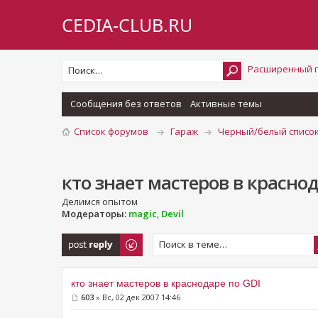
CEDIA-CLUB.RU
Расширенный 
Сообщения без ответов
Активные темы
Список форумов
Гараж
Черный/белый список
кто знает мастеров в краснод
Делимся опытом
Модераторы:
magic
,
Devil
Ответить
кто знает мастеров в краснодаре по GDI
603
» Вс, 02 дек 2007 14:46