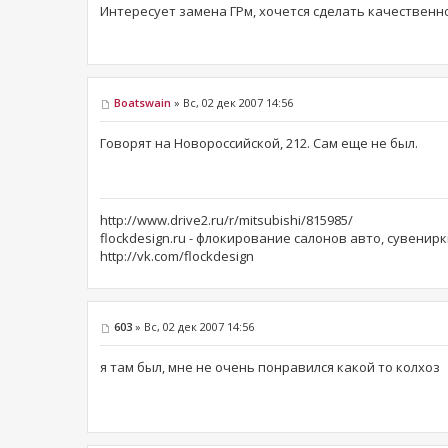
Интересует замена ГРм, хочется сделать качественно
Boatswain
» Вс, 02 дек 2007 14:56
Говорят на Новороссийской, 212. Сам еще не был.
http://www.drive2.ru/r/mitsubishi/815985/
flockdesign.ru - флокирование салонов авто, сувенирк
http://vk.com/flockdesign
603
» Вс, 02 дек 2007 14:56
я там был, мне не очень понравился какой то колхоз