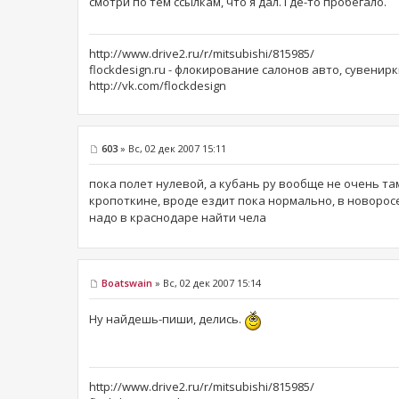
смотри по тем ссылкам, что я дал. Где-то пробегало.
http://www.drive2.ru/r/mitsubishi/815985/
flockdesign.ru - флокирование салонов авто, сувенирк
http://vk.com/flockdesign
603
» Вс, 02 дек 2007 15:11
пока полет нулевой, а кубань ру вообще не очень та
кропоткине, вроде ездит пока нормально, в новоросе
надо в краснодаре найти чела
Boatswain
» Вс, 02 дек 2007 15:14
Ну найдешь-пиши, делись.
http://www.drive2.ru/r/mitsubishi/815985/