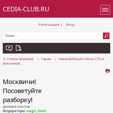
CEDIA-CLUB.RU
Регистрация
|
Вход
Список форумов
Гараж
Черный/белый список СТО и
магазинов.
Москвичи!
Посоветуйте
разборку!
Делимся опытом
Модераторы:
magic
,
Devil