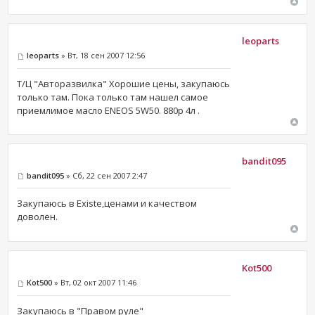
leoparts
leoparts
» Вт, 18 сен 2007 12:56
Т/Ц "Авторазвилка" Хорошие цены, закупаюсь
только там. Пока только там нашел самое
приемлимое масло ENEOS 5W50. 880р 4л .
bandit095
bandit095
» Сб, 22 сен 2007 2:47
Закупаюсь в Existe,ценами и качеством
доволен.
Kot500
Kot500
» Вт, 02 окт 2007 11:46
Закупаюсь в "Правом руле"