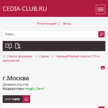
CEDIA-CLUB.RU
Регистрация
|
Вход
Список форумов
Гараж
Черный/белый список СТО и
магазинов.
г.Москва
Делимся опытом
Модераторы:
magic
,
Devil
Ответить