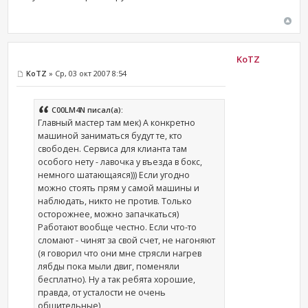
KoTZ
KoTZ
» Ср, 03 окт 2007 8:54
C00LM4N писал(а):
Главный мастер там мек) А конкретно
машиной заниматься будут те, кто
свободен. Сервиса для клианта там
особого нету - лавочка у въезда в бокс,
немного шатающаяся))) Если угодно
можно стоять прям у самой машины и
наблюдать, никто не против. Только
осторожнее, можно запачкаться)
Работают вообще честно. Если что-то
сломают - чинят за свой счет, не нагоняют
(я говорил что они мне стрясли нагрев
лябды пока мыли двиг, поменяли
бесплатно). Ну а так ребята хорошие,
правда, от усталости не очень
общительные)