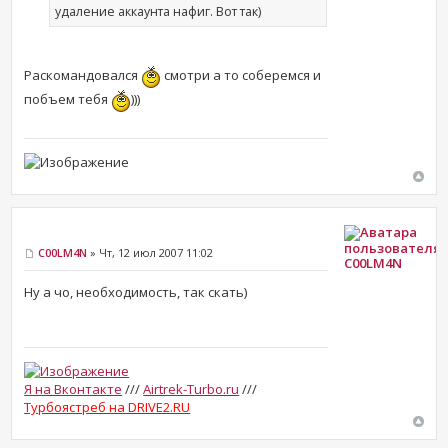
удаление аккаунта нафиг. Вот так)
Раскомандовался
смотри а то соберемся и
побъем тебя
)))
C00LM4N
» Чт, 12 июл 2007 11:02
C00LM4N
Ну а чо, необходимость, так скать)
Я на Вконтакте
///
Airtrek-Turbo.ru
///
Турбоястреб на DRIVE2.RU