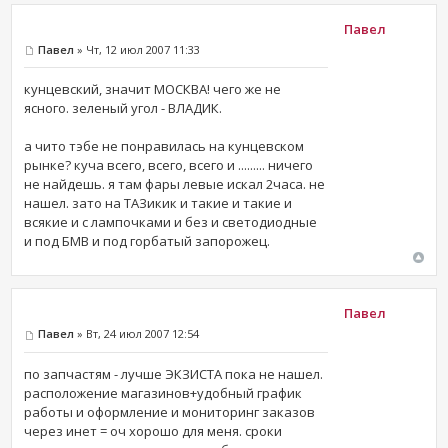
Павел
Павел
» Чт, 12 июл 2007 11:33
кунцевский, значит МОСКВА! чего же не
ясного. зеленый угол - ВЛАДИК.
а чито тэбе не понравилась на кунцевском
рынке? куча всего, всего, всего и ......... ничего
не найдешь. я там фары левые искал 2часа. не
нашел. зато на ТАЗикик и такие и такие и
всякие и с лампочками и без и светодиодные
и под БМВ и под горбатый запорожец.
Павел
Павел
» Вт, 24 июл 2007 12:54
по запчастям - лучше ЭКЗИСТА пока не нашел.
расположение магазинов+удобный график
работы и оформление и мониторинг заказов
через инет = оч хорошо для меня. сроки