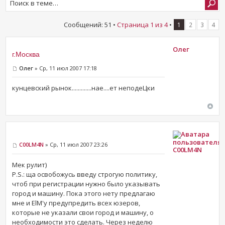
Сообщений: 51 •
Страница
1
из
4
•
1
2
3
4
Олег
г.Москва
Олег
» Ср, 11 июл 2007 17:18
кунцевский рынок.............нае....ет неподеЦки
C00LM4N
» Ср, 11 июл 2007 23:26
C00LM4N
Мек рулит)
P.S.: ща освобожусь введу строгую политику,
чтоб при регистрации нужно было указывать
город и машину. Пока этого нету предлагаю
мне и ElM'у предупредить всех юзеров,
которые не указали свои город и машину, о
необходимости это сделать. Через неделю