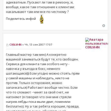
адекватные. Пускают ли там в ремзону, и,
вообще, какое там отношение к клиентам:
накалывают там или все по-честному ?
Поделитесь инфой
C00LM4N
» Чт, 13 сен 2007 17:07
C00LM4N
Главный мастер там мек) А конкретно
машиной заниматься будут те, кто свободен.
Сервиса для клианта там особого нету -
лавочка у въезда в бокс, немного
шатающаяся))) Если угодно можно стоять прям
у самой машины и наблюдать, никто не
против. Только осторожнее, можно
запачкаться) Работают вообще честно. Если
что-то сломают - чинят за свой счет, не
нагоняют (я говорил что они мне стрясли
нагрев лябды пока мыли двиг, поменяли
бесплатно). Ну а так ребята хорошие, правда,