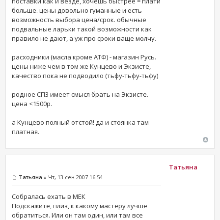
поставки как и везде, хочешь быстрее = плати
больше. цены довольно гуманные и есть
возможность выбора цена/срок. обычные
подвальные ларьки такой возможности как
правило не дают, а уж про сроки ваще молчу.
расходники (масла кроме АТФ) - магазин Русь.
цены ниже чем в том же Кунцево и Экзисте,
качество пока не подводило (тьфу-тьфу-тьфу)
родное СП3 имеет смысл брать на Экзисте.
цена <1500р.
а Кунцево полный отстой! да и стоянка там
платная.
Татьяна
Татьяна
» Чт, 13 сен 2007 16:54
Собралась ехать в МЕК
Подскажите, плиз, к какому мастеру лучше
обратиться. Или он там один, или там все