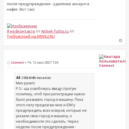
после предупреждения - удаление аккаунта
нафиг. Вот так)
Я на Вконтакте
///
Airtrek-Turbo.ru
///
Турбоястреб на DRIVE2.RU
Connect
» Чт, 12 июл 2007 1:04
Connect
C00LM4N писал(а):
Мек рулит)
P.S.: ща освобожусь введу строгую
политику, чтоб при регистрации нужно
было указывать город и машину. Пока
этого нету предлагаю мне и ElM'у
предупредить всех юзеров, которые не
указали свои город и машину, о
необходимости это сделать. Через
неделю после предупреждения -