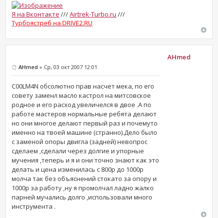
Я на Вконтакте
///
Airtrek-Turbo.ru
///
Турбоястреб на DRIVE2.RU
AHmed
AHmed
» Ср, 03 окт 2007 12:01
C00LM4N обсолютно прав насчет мека, по его
совету заменл масло кастрол на митсовское
родное и его расход увеличелся в двое .А по
работе мастеров нормальные ребята делают
но они многое делают первый раз и почемуто
именно на твоей машине (странно).Дело было
с заменой опоры двигла (задней) невопрос
сделаем ,сделали через долгие и упорные
мучения ,теперь и я и они точно знают как это
делать и цена изменилась с 800р до 1000р
молча так без объяснений стокато за опору и
1000р за работу ,ну я промолчал ладно жалко
парней мучались долго ,использовали много
инструмента .