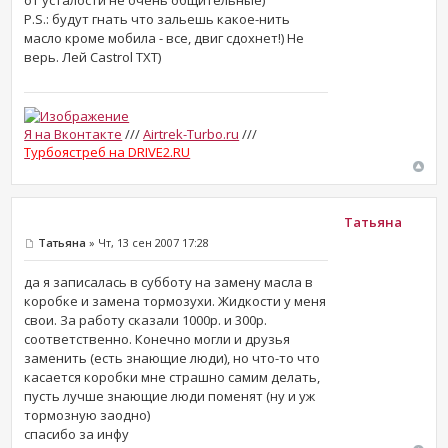
от усталости не очень общительные)
P.S.: будут гнать что зальешь какое-нить
масло кроме мобила - все, двиг сдохнет!) Не
верь. Лей Castrol TXT)
Я на Вконтакте
///
Airtrek-Turbo.ru
///
Турбоястреб на DRIVE2.RU
Татьяна
Татьяна
» Чт, 13 сен 2007 17:28
да я записалась в субботу на замену масла в
коробке и замена тормозухи. Жидкости у меня
свои. За работу сказали 1000р. и 300р.
соответственно. Конечно могли и друзья
заменить (есть знающие люди), но что-то что
касается коробки мне страшно самим делать,
пусть лучше знающие люди поменят (ну и уж
тормозную заодно)
спасибо за инфу