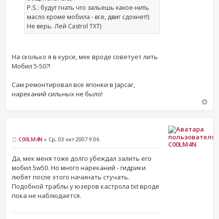
P.S.: будут гнать что зальешь какое-нить
масло кроме мобила - все, двиг сдохнет!)
Не верь. Лей Castrol TXT)
На сколько я в курсе, мек вроде советует лить
Мобил 5-50?!
Сам ремонтировал все японки в Japcar,
нареканий сильных не было!
C00LM4N
» Ср, 03 окт 2007 9:06
C00LM4N
Да, мек меня тоже долго убеждал залить его
мобил 5w50. Но много нареканий - гидрики
любят после этого начинать стучать.
Подобной траблы у юзеров кастрола txt вроде
пока не наблюдается.