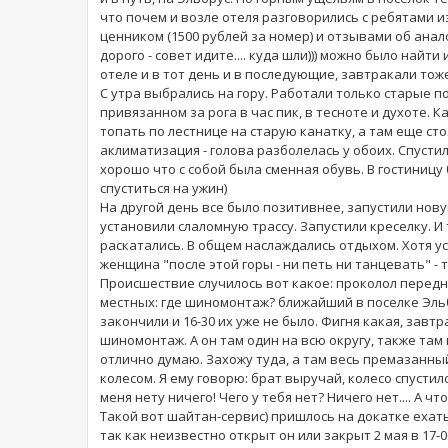
что почем и возле отеля разговорились с ребятами и
ценником (1500 рублей за номер) и отзывами об анал
дорого - совет идите.... куда шли))) можно было найт
отеле и в тот день и в последующие, завтракали тоже
С утра выбрались на гору. Работали только старые 
привязанном за рога в час пик, в тесноте и духоте. 
топать по лестнице на старую канатку, а там еще стоя
аклиматизация - голова разболелась у обоих. Спустил
хорошо что с собой была сменная обувь. В гостиницу
спуститься на ужин)
На другой день все было позитивнее, запустили нову
установили слаломную трассу. Запустили креселку. 
раскатались. В общем наслаждались отдыхом. Хотя ус
женщина "после этой горы - ни петь ни танцевать" - 
Происшествие случилось вот какое: проколол передне
местных: где шиномонтаж? ближайший в поселке Эльбр
закончили и 16-30 их уже не было. Фигня какая, зав
шиномонтаж. А он там один на всю округу, также там
отлично думаю. Захожу туда, а там весь премазанный
колесом. Я ему говорю: брат выручай, колесо спустило.
меня нету ничего! Чего у тебя нет? Ничего нет.... А ч
Такой вот шайтан-сервис) пришлось на докатке ехать
так как неизвестно открыт он или закрыт 2 мая в 17-00