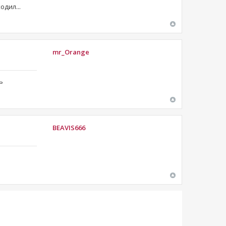
одил...
mr_Orange
ь
BEAVIS666