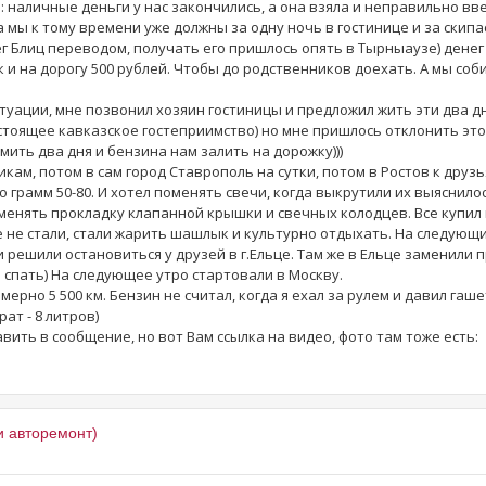
 наличные деньги у нас закончились, а она взяла и неправильно вве
) а мы к тому времени уже должны за одну ночь в гостинице и за скипа
г Блиц переводом, получать его пришлось опять в Тырныаузе) денег
к и на дорогу 500 рублей. Чтобы до родственников доехать. А мы соб
итуации, мне позвонил хозяин гостиницы и предложил жить эти два д
стоящее кавказское гостеприимство) но мне пришлось отклонить это
мить два дня и бензина нам залить на дорожку)))
кам, потом в сам город Ставрополь на сутки, потом в Ростов к друзь
о грамм 50-80. И хотел поменять свечи, когда выкрутили их выяснило
оменять прокладку клапанной крышки и свечных колодцев. Все купил
е не стали, стали жарить шашлык и культурно отдыхать. На следующи
и решили остановиться у друзей в г.Ельце. Там же в Ельце заменили 
 спать) На следующее утро стартовали в Москву.
рно 5 500 км. Бензин не считал, когда я ехал за рулем и давил гаше
ат - 8 литров)
тавить в сообщение, но вот Вам ссылка на видео, фото там тоже есть:
и авторемонт)