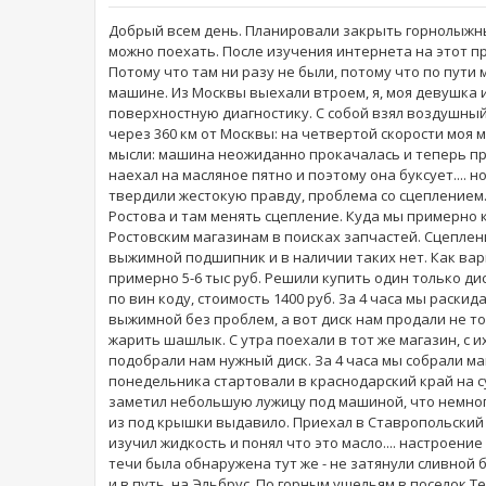
Добрый всем день. Планировали закрыть горнолыжный
можно поехать. После изучения интернета на этот п
Потому что там ни разу не были, потому что по пути
машине. Из Москвы выехали втроем, я, моя девушка и
поверхностную диагностику. С собой взял воздушный
через 360 км от Москвы: на четвертой скорости моя 
мысли: машина неожиданно прокачалась и теперь проб
наехал на масляное пятно и поэтому она буксует.... н
твердили жестокую правду, проблема со сцеплением
Ростова и там менять сцепление. Куда мы примерно к
Ростовским магазинам в поисках запчастей. Сцеплени
выжимной подшипник и в наличии таких нет. Как вари
примерно 5-6 тыс руб. Решили купить один только ди
по вин коду, стоимость 1400 руб. За 4 часа мы раскид
выжимной без проблем, а вот диск нам продали не то
жарить шашлык. С утра поехали в тот же магазин, с и
подобрали нам нужный диск. За 4 часа мы собрали м
понедельника стартовали в краснодарский край на су
заметил небольшую лужицу под машиной, что немного
из под крышки выдавило. Приехал в Ставропольский
изучил жидкость и понял что это масло.... настроен
течи была обнаружена тут же - не затянули сливной б
и в путь, на Эльбрус. По горным ущельям в поселок 