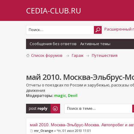
CEDIA-CLUB.RU
Расширенный 
Сообщения без ответов
Активные темы
Список форумов
Гараж
Путешествия
май 2010. Москва-Эльбрус-Мо
Отчеты о поездках по России и зарубежью, рассказы о
движения
Модераторы:
magic
,
Devil
Ответить
май 2010. Москва-Эльбрус-Москва. Автопробег и ав
mr_Orange
» Чт, 01 июл 2010 11:01