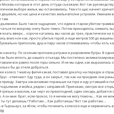
з Москвы которые в этот день оттуда съезжали. Вот так руководству
огичном выборе жилья, мы остановились. Тем кто щас начнет кричать
и и дешевле, но нас цена и качество жилья вполне устроили. Ужинали 
 там.
подъемники. Было такое ощущение, что едем в старом убитом трамва
Кататься по мокрому снегу было тяжко. Потом приходилось снимать лы
 ехать вверх.... короче катались мы часов до трех, практически на з
ись вниз кое-как, просто убитые горой, и еще метров 500 до машины
 буквально приползли, душ и пару часов отлеживались чтобы хоть ка
ю канатку. По сколнам прогнали ратраки и разровняли бугры. В одно
И так было вплоть до нашего отъезда. Мы постепено аклиматизирова
тавали все равно после горы сильно. И не мы одни, как выразилась 
только бы до отеля добраться.
е колесо 1 мая) ну фигня какая, поставил докатку на передок и спр
ус - отвечают. Еду туда, а он закрыт, так как на праздник они ран
тра приеду. Завтра заканчиваю пораньше на горе и еду уставший и го
 подъемник и мойка, рядом с заправкой. Приезжаю, смотрю все откр
 грязью и маслом, как черт из преисподней, один слесарь добается с
 А он мне: брат, если прокол, то я ничем не могу помочь.... Как не мо
то ты тут делаешь? Работаю.... Как работаешь? Вот так работаю....
 в Тырныауз, за 40 км, чтобы починить колесо) и еще и нервничать в
)))