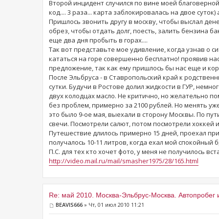
Второй инцидент случился по вине моей благоверной:
код.... 3 раза... карта заблокировалась на двое суток
Пришлось звонить другу в москву, чтобы выслал дене
обрез, чтобы отдать долг, поесть, залить бензина ба
еще два дня пробыть в горах....
Так вот представьте мое удивление, когда узнав о с
кататься на горе совершенно бесплатно! проявив на
предложение, так как ему пришлось бы нас еще и кор
После Эльбруса - в Ставропольский край к родственни
сутки. Будучи в Ростове долил жидкости в ГУР, немног
двух колодцах масло. Не критично, но желательно п
без проблем, примерно за 2100 рублей. Но менять уж
это было 9-ое мая, выехали в сторону Москвы. По пут
свечи. Посмотрели салют, потом посмотрели хоккей и
Путешествие длилось примерно 15 дней, проехал приме
получалось 10-11 литров, когда ехал мой спокойный бр
П.С. для тех кто хочет фото, у меня не получилось вс
http://video.mail.ru/mail/smasher1975/28/165.html
Re: май 2010. Москва-Эльбрус-Москва. Автопробег 
BEAVIS666
» Чт, 01 июл 2010 11:21