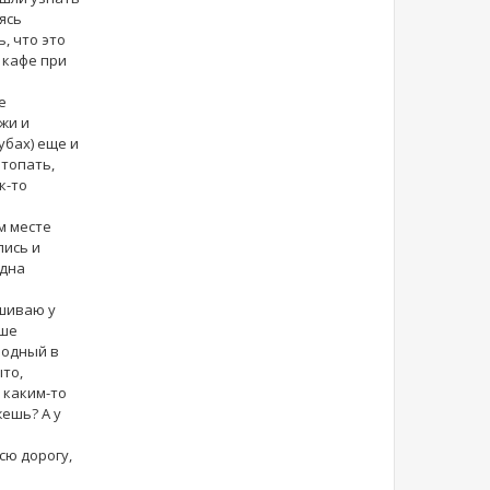
ясь
, что это
в кафе при
е
жи и
убах) еще и
 топать,
к-то
м месте
лись и
одна
ашиваю у
ьше
лодный в
ыто,
 каким-то
жешь? А у
сю дорогу,