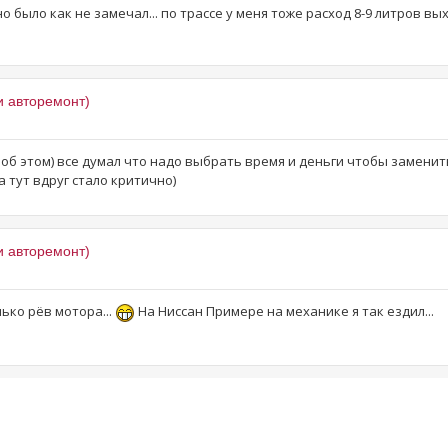
было как не замечал... по трассе у меня тоже расход 8-9 литров вых
и авторемонт)
 об этом) все думал что надо выбрать время и деньги чтобы заменит
а тут вдруг стало критично)
и авторемонт)
лько рёв мотора...
На Ниссан Примере на механике я так ездил...