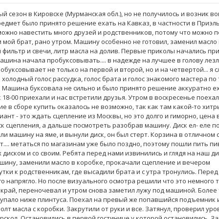
 сезон в Кировске (Мурманская обл.), но не получилось и возник во
редмет было принято решение ехать на Кавказ, в частности в Приэл
 можно навестить много друзей и родственников, потому что можно 
 мой брат, рано утром. Машину особенно не готовил, заменил масло 
 фильтр и свечи, литр масла на долив. Первые приколы начались пр
машина начала пробуксовывать.... в надежде на лучшее в голову лез
уксовывает не только на первой и второй, но и на четвертой... я 
о холодный голос рассудка, голос брата и голос знакомого мастера по
. Машина буксовала не сильно и было принято решение аккуратно е
 18-00 приехали и нас встретили друзья. Утром в воскресенье поехал
е в сборе купить оказалось не возможно, так как там какой-то хит
ант - это ждать сцепление из Москвы, но это долго и гиморно, цена 
ск сцепления, а дальше посмотреть разобрав машину. Диск ел- еле 
али машину на яме, и вынули диск, он был стерт. Корзина в отличном 
т.... метаться по магазинам уже было поздно, поэтому пошли пить пи
х диском и со своим. Ребята перед нами извинились и глядя на наш д
ашину, заменили масло в коробке, прокачали сцепление и вечером
тки к родственникам, где высадили брата и с утра тронулись. Перед
 напрягло. Но после визуального осмотра решили что это немного 
 край, переночевал и утром снова заметил лужу под машиной. Более
ие упало ниже плинтуса. Поехал на превый же попавшийся подъемник
олт масла с коробки. Закрутили от руки и все. Затянул, проверил ур
Терскол. Остановились в первой гостинице у которой остановились. З