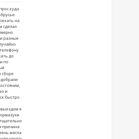
прос куда
ьбрусье.
поехать на
и сделал
имерно
ли разные
случайно
 телефону
хать до
и по
рый
в сборе
подобрали
состоянии,
во и
иск быстро
 выездом я
тормазухи
 тщательно
 и причина
овень масла
ашли узнать