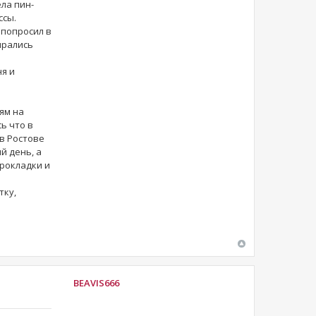
ла пин-
ссы.
 попросил в
ирались
ня и
ям на
сь что в
 в Ростове
й день, а
прокладки и
тку,
BEAVIS666