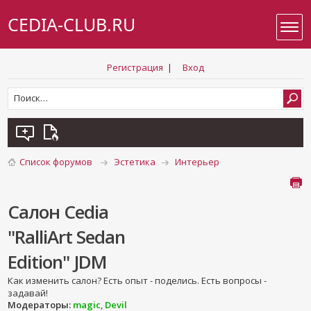
CEDIA-CLUB.RU
Регистрация
|
Вход
Список форумов
Эстетика
Интерьер
Салон Cedia
"RalliArt Sedan
Edition" JDM
Как изменить салон? Есть опыт - поделись. Есть вопросы -
задавай!
Модераторы:
magic
,
Devil