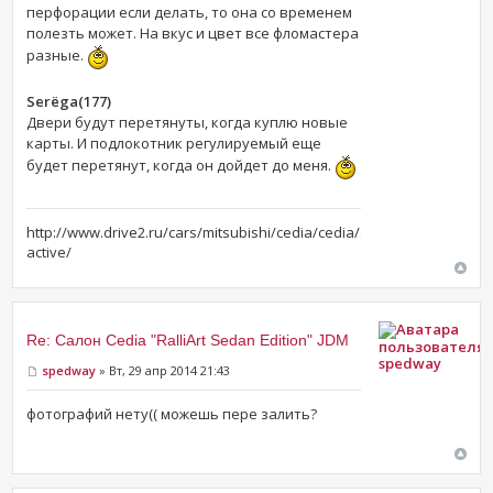
перфорации если делать, то она со временем
полезть может. На вкус и цвет все фломастера
разные.
Serёga(177)
Двери будут перетянуты, когда куплю новые
карты. И подлокотник регулируемый еще
будет перетянут, когда он дойдет до меня.
http://www.drive2.ru/cars/mitsubishi/cedia/cedia/slim-
active/
Re: Салон Cedia "RalliArt Sedan Edition" JDM
spedway
spedway
» Вт, 29 апр 2014 21:43
фотографий нету(( можешь пере залить?