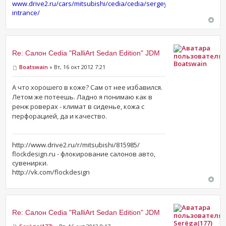
www.drive2.ru/cars/mitsubishi/cedia/cedia/sergey-
intrance/
Re: Салон Cedia "RalliArt Sedan Edition" JDM
Boatswain
Boatswain
» Вт, 16 окт 2012 7:21
А что хорошего в коже? Сам от нее избавился.
Летом же потеешь. Ладно я понимаю как в
ренж роверах - климат в сиденье, кожа с
перфорацией, да и качество.
http://www.drive2.ru/r/mitsubishi/815985/
flockdesign.ru - флокирование салонов авто,
сувенирки.
http://vk.com/flockdesign
Re: Салон Cedia "RalliArt Sedan Edition" JDM
Serёga(177)