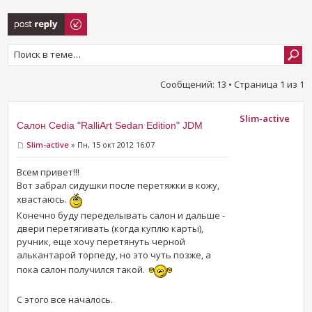
Ответить
Сообщений: 13 • Страница
1
из
1
Slim-active
Салон Cedia "RalliArt Sedan Edition" JDM
Slim-active
» Пн, 15 окт 2012 16:07
Всем привет!!!
Вот забрал сидушки после перетяжки в кожу,
хвастаюсь.
Конечно буду переделывать салон и дальше -
двери перетягивать (когда куплю карты),
ручник, еще хочу перетянуть черной
алькантарой торпеду, но это чуть позже, а
пока салон получился такой.
С этого все началось.