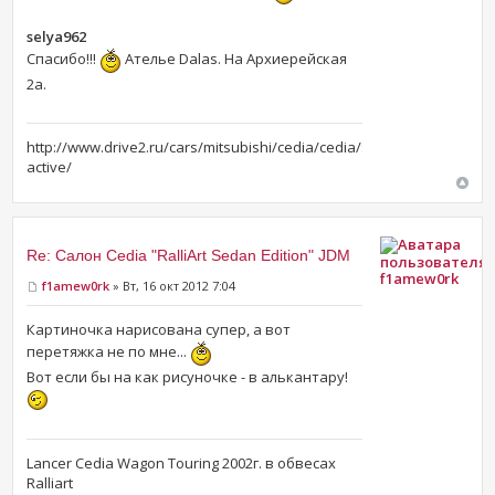
selya962
Спасибо!!!
Ателье Dalas. На Архиерейская
2а.
http://www.drive2.ru/cars/mitsubishi/cedia/cedia/slim-
active/
Re: Салон Cedia "RalliArt Sedan Edition" JDM
f1amew0rk
f1amew0rk
» Вт, 16 окт 2012 7:04
Картиночка нарисована супер, а вот
перетяжка не по мне...
Вот если бы на как рисуночке - в алькантару!
Lancer Cedia Wagon Touring 2002г. в обвесах
Ralliart