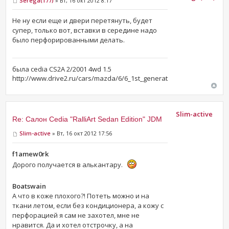
Serёga(177)
» Вт, 16 окт 2012 8:17
Не ну если еще и двери перетянуть, будет
супер, только вот, вставки в середине надо
было перфорированными делать.
была cedia CS2A 2/2001 4wd 1.5
http://www.drive2.ru/cars/mazda/6/6_1st_generation/ma6shin/
Slim-active
Re: Салон Cedia "RalliArt Sedan Edition" JDM
Slim-active
» Вт, 16 окт 2012 17:56
f1amew0rk
Дорого получается в алькантару.
Boatswain
А что в коже плохого?! Потеть можно и на
ткани летом, если без кондиционера, а кожу с
перфорацией я сам не захотел, мне не
нравится. Да и хотел отстрочку, а на