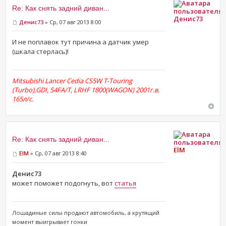
Re: Как снять задний диван...
Денис73
Денис73
» Ср, 07 авг 2013 8:00
И не поплавок тут причина а датчик умер
(шкала стерлась)!
Mitsubishi Lancer Cedia CS5W T-Touring
(Turbo),GDI, S4FA/T, LRHF 1800(WAGON) 2001г.в.
165л/с.
Re: Как снять задний диван...
ElM
ElM
» Ср, 07 авг 2013 8:40
Денис73
может поможет подогнуть, вот
статья
Лошадиные силы продают ​автомобиль, а крутящий
момент выигрывает гонки