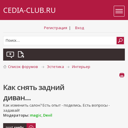
CEDIA-CLUB.RU
Регистрация
|
Вход
Список форумов
Эстетика
Интерьер
Как снять задний
диван...
Как изменить салон? Есть опыт - поделись. Есть вопросы -
задавай!
Модераторы:
magic
,
Devil
Ответить