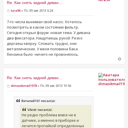
Re: Как снять задний диван...
Iura96
» Пт, 09 авг 2013 6:24
7-го числа вынимал свой насос. Хотелось
посмотреть в каком состоянии фильтр.
Сегодня открыл форум -новая тема. У дивана
два фиксатора. Нащупаешь рукой. Резко
дергаеш кверху. Сломать трудно, они
металлические. У меня половина бака
бензина было -ничего не провонялось.
Re: Как снять задний диван...
dimasikmail197
dimasikmail1978
» Пт, 09 авг 2013 19:56
Виталий161 писал(а):
VAndr писал(а):
Не редко проблема вовсе не в
датчике, а именно в приборке и
лечится пропайкой определенных