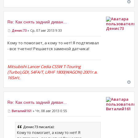
Re: Как снять задний диван...
Денис73
Денис73
» Ср, 07 авг 2013 9:33
Кому то помогает, а кому то нет! Я подтягивал
- все тчетно! Решается заменой датчика!
Mitsubishi Lancer Cedia CS5W T-Touring
(Turbo),GDI, S4FA/T, LRHF 1800(WAGON) 2001г.в.
165л/с.
Re: Как снять задний диван...
Виталий161
Виталий161
» Чт, 08 авг 2013 0:55
Денис73 писал(а):
Кому то помогает, а кому то нет! Я