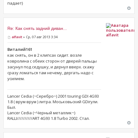
падает)
Re: Как снять задний диван...
alfavit
alfavit
» Ср, 07 авг 2013 3:34
Виталий161
как снять, он в 2 клипсах сидит. возле
ковролина с обеих сторон от дверей пальцы
засунул под седушку, и дернул вверх. скажу
сразу ломаться там нечему, дергать надо с
усилием.
Lancer Cedia (~Серебро~) 2001 touring GDI 4G93
1.8 ( врум врум ) литра. Моськовьский GDiгули.
Был.
Lancer Cedia (~Черный металлик~)
RALLI//////////ART 4G93 1.8 Turbo 2002. Стал.