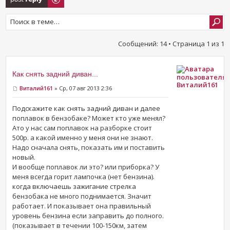
Сообщений: 14 • Страница
1
из
1
Как снять задний диван...
Виталий161
Виталий161
» Ср, 07 авг 2013 2:36
Подскажите как снять задний диван и далее
поплавок в бензобаке? Может кто уже менял?
Ато у нас сам поплавок на разборке стоит
500р. а какой именно у меня они не знают.
Надо сначала снять, показать им и поставить
новый.
И вообще поплавок ли это? или приборка? У
меня всегда горит лампочка (нет бензина).
когда включаешь зажигание стрелка
бензобака не много поднимается. Значит
работает. И показывает она правильный
уровень бензина если заправить до полного.
(показывает в течении 100-150км, затем