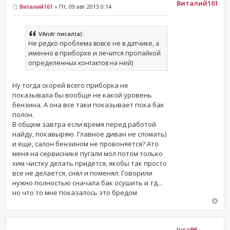
Виталий161
Виталий161
» Пт, 09 авг 2013 0:14
VAndr писал(а):
Не редко проблема вовсе не в датчике, а
именно в приборке и лечится пропайкой
определенных контактов на ней)
Ну тогда скорей всего приборка не
показывала бы вообще не какой уровень
бензина. А она все таки показывает пока бак
полон.
В общем завтра если время перед работой
найду, покавыряю. Главное диван не сломать)
и еще, салон бензином не провоняется? Ато
меня на сервиснике пугали мол потом только
хим чистку делать придется, якобы так просто
все не делается, снял и поменял. Говорили
нужно полностью сначала бак осушить и тд...
но что то мне показалось это бредом
Iura96