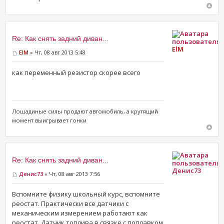
Re: Как снять задний диван...
ElM
ElM
» Чт, 08 авг 2013 5:48
как переменный резистор скорее всего
Лошадиные силы продают ​автомобиль, а крутящий
момент выигрывает гонки
Re: Как снять задний диван...
Денис73
Денис73
» Чт, 08 авг 2013 7:56
Вспомните физику школьный курс, вспомните
реостат. Практически все датчики с
механическим измерением работают как
реостат. Датчик топлива в связке с поплавком