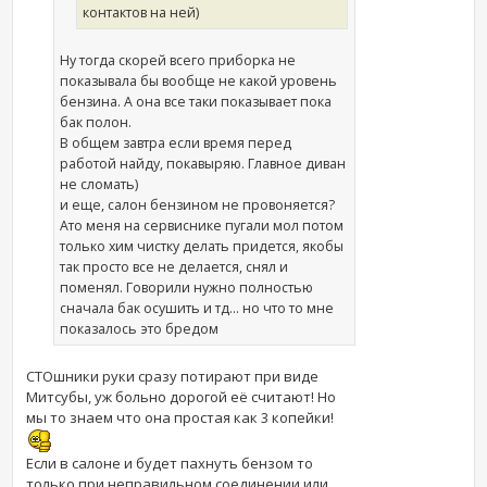
контактов на ней)
Ну тогда скорей всего приборка не
показывала бы вообще не какой уровень
бензина. А она все таки показывает пока
бак полон.
В общем завтра если время перед
работой найду, покавыряю. Главное диван
не сломать)
и еще, салон бензином не провоняется?
Ато меня на сервиснике пугали мол потом
только хим чистку делать придется, якобы
так просто все не делается, снял и
поменял. Говорили нужно полностью
сначала бак осушить и тд... но что то мне
показалось это бредом
СТОшники руки сразу потирают при виде
Митсубы, уж больно дорогой её считают! Но
мы то знаем что она простая как 3 копейки!
Если в салоне и будет пахнуть бензом то
только при неправильном соединении или