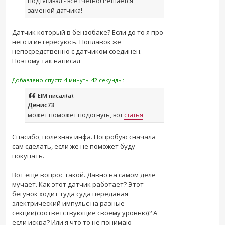
подтягивал - все тчетно! Решается
заменой датчика!
Датчик который в бензобаке? Если до то я про
него и интересуюсь. Поплавок же
непосредственно с датчиком соединен.
Поэтому так написал
Добавлено спустя 4 минуты 42 секунды:
ElM писал(а):
Денис73
может поможет подогнуть, вот
статья
Спасибо, полезная инфа. Попробую сначала
сам сделать, если же не поможет буду
покупать.
Вот еще вопрос такой. Давно на самом деле
мучает. Как этот датчик работает? Этот
бегунок ходит туда суда передавая
электрический импульс на разные
секции(соответствующие своему уровню)? А
если искра? Или я что то не понимаю