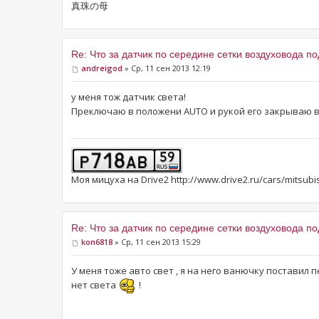
真珠の母
Re: Что за датчик по середине сетки воздуховода п
andreigod
» Ср, 11 сен 2013 12:19
у меня тож датчик света!
Преключаю в положени AUTO и рукой его закрываю 
Моя мицуха на Drive2 http://www.drive2.ru/cars/mitsubi
Re: Что за датчик по середине сетки воздуховода п
kon6818
» Ср, 11 сен 2013 15:29
У меня тоже авто свет , я на него ванючку постави
нет света
!