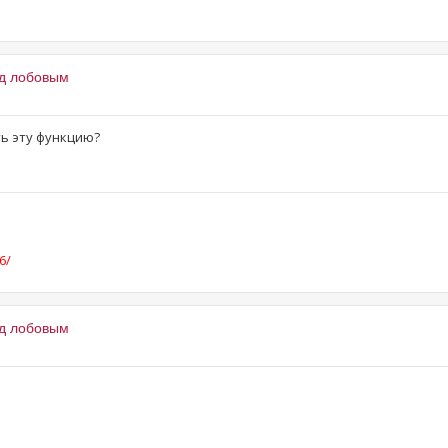
од лобовым
ть эту функцию?
6/
од лобовым