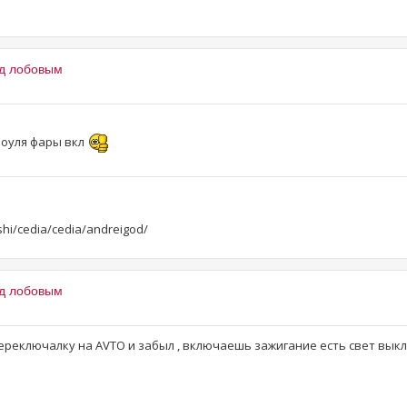
од лобовым
воуля фары вкл
shi/cedia/cedia/andreigod/
од лобовым
л переключалку на AVTO и забыл , включаешь зажигание есть свет вы