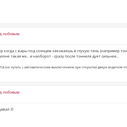
од лобовым
ер когда с жары под солнцем заезжаешь в глухую тень (например тон
не такая же... и наоборот - сразу после тоннеля дует сильнее...
ета
(не путать с автоматическим выключением при открытии двери водителя п
од лобовым
давал :D