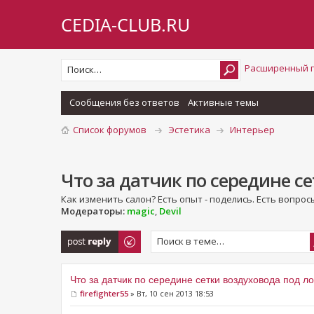
CEDIA-CLUB.RU
Расширенный 
Сообщения без ответов
Активные темы
Список форумов
Эстетика
Интерьер
Что за датчик по середине с
Как изменить салон? Есть опыт - поделись. Есть вопросы
Модераторы:
magic
,
Devil
Ответить
Что за датчик по середине сетки воздуховода под 
firefighter55
» Вт, 10 сен 2013 18:53