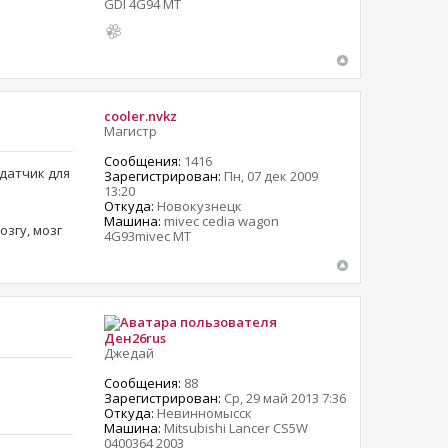
GDI 4G94 MT
cooler.nvkz
Магистр
Сообщения:
1416
 датчик для
Зарегистрирован:
Пн, 07 дек 2009
13:20
Откуда:
Новокузнецк
Машина:
mivec cedia wagon
озгу, мозг
4G93mivec MT
Ден26rus
Джедай
Сообщения:
88
Зарегистрирован:
Ср, 29 май 2013 7:36
Откуда:
Невинномысск
Машина:
Mitsubishi Lancer CS5W
0400364 2003