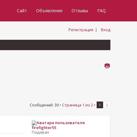
Сайт
Объявления
Отзывы
FAQ
Регистрация
|
Вход
Сообщений: 30 •
Страница
1
из
2
•
1
2
firefighter55
Падаван