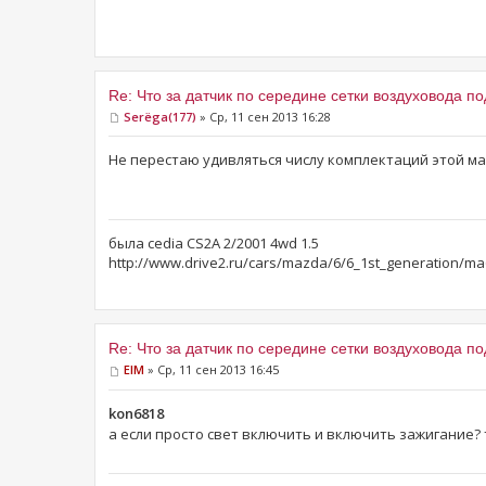
Re: Что за датчик по середине сетки воздуховода п
Serёga(177)
» Ср, 11 сен 2013 16:28
Не перестаю удивляться числу комплектаций этой маши
была cedia CS2A 2/2001 4wd 1.5
http://www.drive2.ru/cars/mazda/6/6_1st_generation/ma
Re: Что за датчик по середине сетки воздуховода п
ElM
» Ср, 11 сен 2013 16:45
kon6818
а если просто свет включить и включить зажигание? 