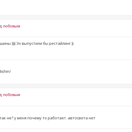
од лобовым
ны )))) Эх выпустили бы рестайлинг ))
6shin/
од лобовым
так не? у меня почему то работает. автосвета нет