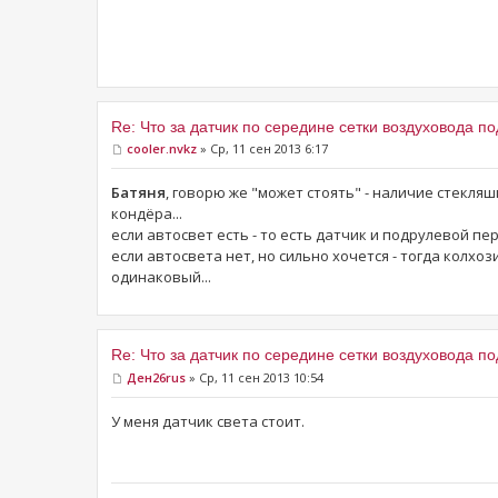
Re: Что за датчик по середине сетки воздуховода п
cooler.nvkz
» Ср, 11 сен 2013 6:17
Батяня
, говорю же "может стоять" - наличие стекляш
кондёра...
если автосвет есть - то есть датчик и подрулевой пе
если автосвета нет, но сильно хочется - тогда колхо
одинаковый...
Re: Что за датчик по середине сетки воздуховода п
Ден26rus
» Ср, 11 сен 2013 10:54
У меня датчик света стоит.