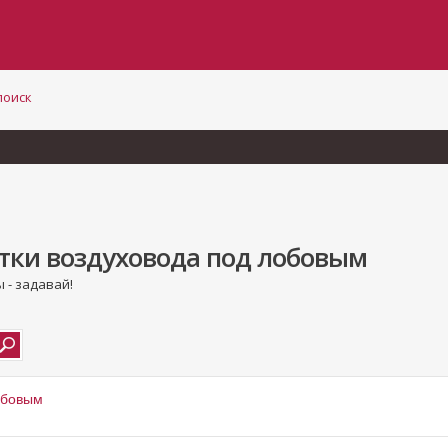
поиск
етки воздуховода под лобовым
 - задавай!
лобовым