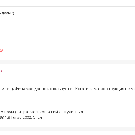
ндулы?)
6/
a
месяц. Фича уже давно используется. Кстати сама конструкция не 
рум врум ) литра. Моськовьский GDiгули. Был.
3 1.8 Turbo 2002. Стал.