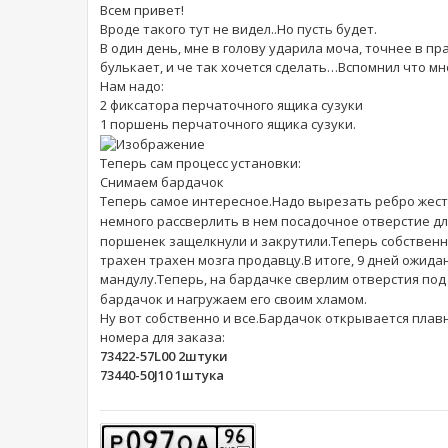
Всем привет!
Вроде такого тут не видел..Но пусть будет.
В один день, мне в голову ударила моча, точнее в п
булькает, и че так хочется сделать…Вспомнил что м
Нам надо:
2 фиксатора перчаточного ящика сузуки
1 поршень перчаточного ящика сузуки.
Теперь сам процесс установки:
Снимаем бардачок
Теперь самое интересное.Надо вырезать ребро жест
немного рассверлить в нем посадочное отверстие дл
поршенек защелкнули и закрутили.Теперь собственно
трахен трахен мозга продавцу.В итоге, 9 дней ожида
мандулу.Теперь, на бардачке сверлим отверстия под
бардачок и нагружаем его своим хламом.
Ну вот собственно и все.Бардачок открывается плавн
номера для заказа:
73422-57L00 2штуки
73440-50J10 1штука