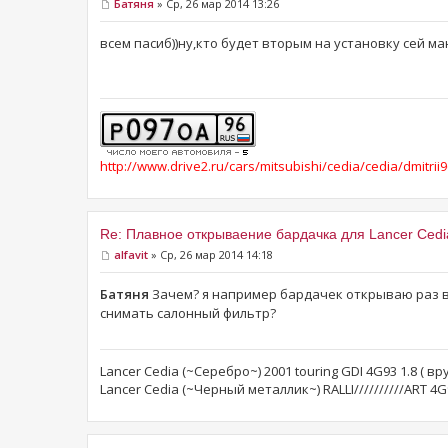
Батяня
» Ср, 26 мар 2014 13:26
всем пасиб))ну,кто будет вторым на установку сей ма
http://www.drive2.ru/cars/mitsubishi/cedia/cedia/dmitrii9
Re: Плавное открываение бардачка для Lancer Cedi
alfavit
» Ср, 26 мар 2014 14:18
Батяня
Зачем? я например бардачек открываю раз в 
снимать салонный фильтр?
Lancer Cedia (~Серебро~) 2001 touring GDI 4G93 1.8 ( в
Lancer Cedia (~Черный металлик~) RALLI//////////ART 4G9