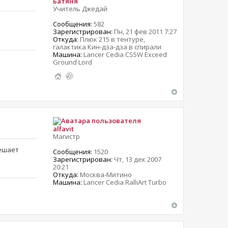
Батяня
Учитель Джедай
Сообщения:
582
Зарегистрирован:
Пн, 21 фев 2011 7:27
Откуда:
Плюк 215 в тентуре,
галактика Кин-дза-дза в спирали
Машина:
Lancer Cedia CS5W Exceed
Ground Lord
alfavit
Магистр
мешает
Сообщения:
1520
Зарегистрирован:
Чт, 13 дек 2007
20:21
Откуда:
Москва-Митино
Машина:
Lancer Cedia RalliArt Turbo