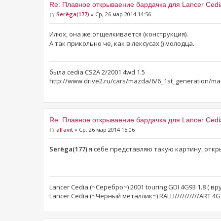
Re: Плавное открываение бардачка для Lancer Cedi
Serёga(177)
» Ср, 26 мар 2014 14:56
Илюх, она же отщелкивается (конструкция).
А так прикольно че, как в лексусах )) молодца.
была cedia CS2A 2/2001 4wd 1.5
http://www.drive2.ru/cars/mazda/6/6_1st_generation/ma
Re: Плавное открываение бардачка для Lancer Cedi
alfavit
» Ср, 26 мар 2014 15:06
Serёga(177)
я себе представляю такую картину, откры
Lancer Cedia (~Серебро~) 2001 touring GDI 4G93 1.8 ( в
Lancer Cedia (~Черный металлик~) RALLI//////////ART 4G9