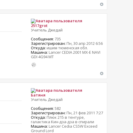
2517grot
Учитель Джедай
Сообщения:
735
Зарегистрирован:
Пн, 30 апр 2012 6:56
Откуда:
ишим тюменская обл.
Машина:
Lancer CEDIA 2001 MX-E NAVI
GDI 4G94 MT
Батяня
Учитель Джедай
Сообщения:
582
Зарегистрирован:
Пн, 21 фев 2011 7:27
Откуда:
Плюк 215 в тентуре,
галактика Кин-дза-дза в спирали
Машина:
Lancer Cedia CS5W Exceed
Ground Lord