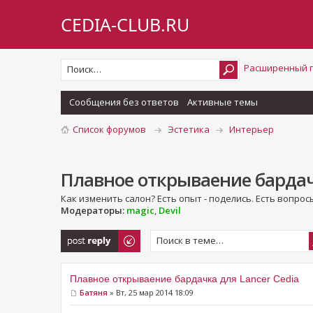
CEDIA-CLUB.RU
Расширенный 
Сообщения без ответов
Активные темы
Список форумов
Эстетика
Интерьер
Плавное открываение бардачк
Как изменить салон? Есть опыт - поделись. Есть вопросы
Модераторы:
magic
,
Devil
Ответить
Плавное открываение бардачка для Lancer Cedia
Батяня
» Вт, 25 мар 2014 18:09