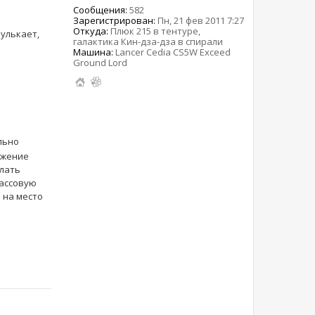
Сообщения:
582
Зарегистрирован:
Пн, 21 фев 2011 7:27
Откуда:
Плюк 215 в тентуре,
булькает,
галактика Кин-дза-дза в спирали
Машина:
Lancer Cedia CS5W Exceed
Ground Lord
льно
елать
массовую
 на место