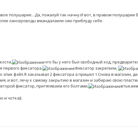
равое полушарие…Да, пожалуй так начну.И вот, в правом полушарии 
ногие лансероводы вмандалаили сию приблуду себе.
кости,
что бы у него был свободный ход, предварите
я первого фиксатора.
Фиксатор закрепили,
 эпик фэйл.Я заказывал 2 фиксатора а пришел 1.Снова в магазин, д
ния, и вот, лечу к самому закрытию в магазин и забираю свою пласт
 второй фиксатор, притягиваем его болтами,
втыкаем
о и чотка))