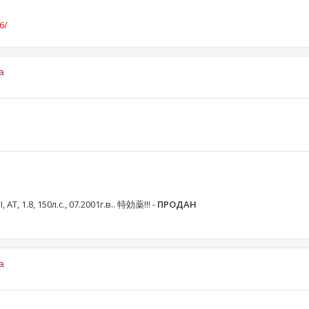
6/
a
AT, 1.8, 150л.с., 07.2001г.в.. 特効薬!!! -
ПРОДАН
a