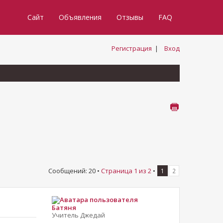
Сайт
Объявления
Отзывы
FAQ
Регистрация
|
Вход
Сообщений: 20 •
Страница
1
из
2
•
1
2
Батяня
Учитель Джедай