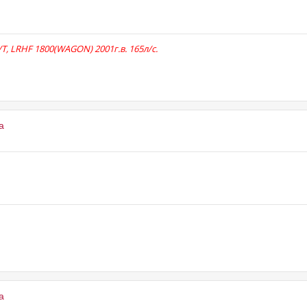
A/T, LRHF 1800(WAGON) 2001г.в. 165л/с.
a
a