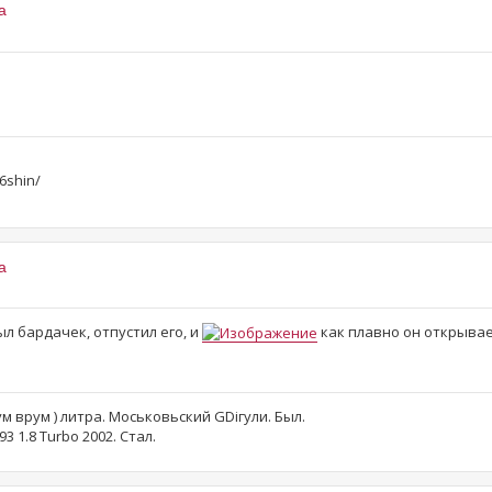
a
6shin/
a
л бардачек, отпустил его, и
как плавно он открывае
рум врум ) литра. Моськовьский GDiгули. Был.
3 1.8 Turbo 2002. Стал.