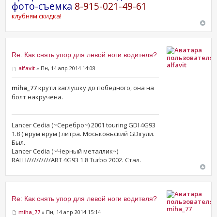
фото-съемка
8-915-021-49-61
клубням скидка!
Re: Как снять упор для левой ноги водителя?
alfavit
alfavit
» Пн, 14 апр 2014 14:08
miha_77
крути заглушку до победного, она на
болт накручена.
Lancer Cedia (~Серебро~) 2001 touring GDI 4G93
1.8 ( врум врум ) литра. Моськовьский GDiгули.
Был.
Lancer Cedia (~Черный металлик~)
RALLI//////////ART 4G93 1.8 Turbo 2002. Стал.
Re: Как снять упор для левой ноги водителя?
miha_77
miha_77
» Пн, 14 апр 2014 15:14