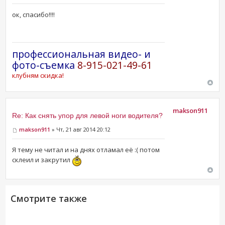
ок, спасибо!!!!
профессиональная видео- и
фото-съемка
8-915-021-49-61
клубням скидка!
makson911
Re: Как снять упор для левой ноги водителя?
makson911
» Чт, 21 авг 2014 20:12
Я тему не читал и на днях отламал её :( потом
склеил и закрутил
Смотрите также