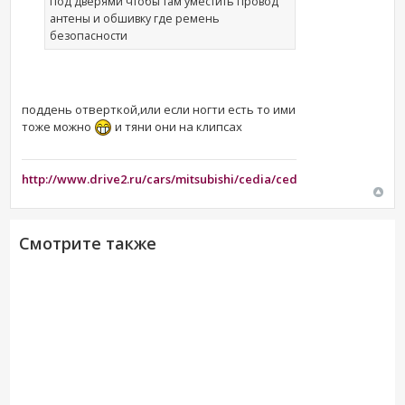
под дверями чтобы там уместить провод
антены и обшивку где ремень
безопасности
поддень отверткой,или если ногти есть то ими
тоже можно
и тяни они на клипсах
http://www.drive2.ru/cars/mitsubishi/cedia/cedia/zver882008/
Смотрите также