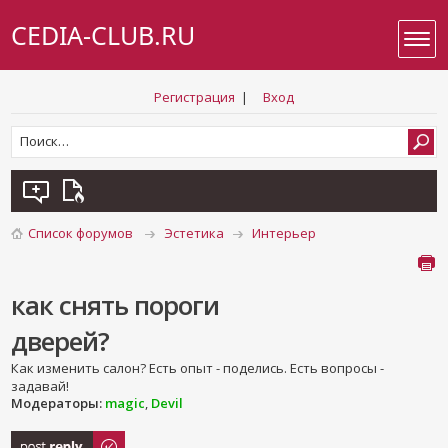
CEDIA-CLUB.RU
Регистрация
|
Вход
Список форумов
Эстетика
Интерьер
как снять пороги
дверей?
Как изменить салон? Есть опыт - поделись. Есть вопросы -
задавай!
Модераторы:
magic
,
Devil
Ответить