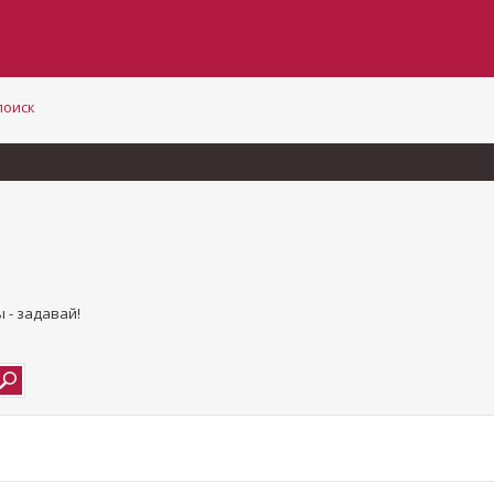
поиск
 - задавай!