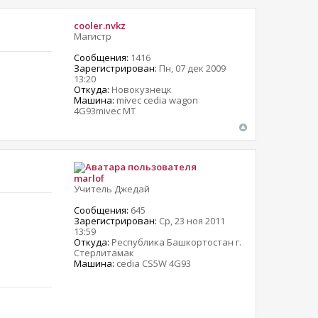
cooler.nvkz
Магистр
Сообщения:
1416
Зарегистрирован:
Пн, 07 дек 2009
13:20
Откуда:
Новокузнецк
Машина:
mivec cedia wagon
4G93mivec MT
marlof
Учитель Джедай
Сообщения:
645
Зарегистрирован:
Ср, 23 ноя 2011
13:59
Откуда:
Республика Башкортостан г.
Стерлитамак
Машина:
cedia CS5W 4G93