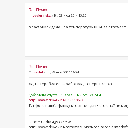
Re: Печка
cooler.nvkz
» Вт, 29 июл 2014 13:25
в заслонках дело... за температуру нижняя отвечает..
Re: Печка
marlof
» Вт, 29 июл 2014 16:24
Да, потеребил её заработала, теперь всё ок)
Добавлено спустя 17 часов 16 минут 8 секунд:
http://www.drive2.ru/l/4241062/
Тут фото нашёл фишку кто знает для чего она? не мог
Lancer Cedia 4g93 CS5W
http://www.drive2.ru/cars/mitsubishi/cedia/cedia/marlof/