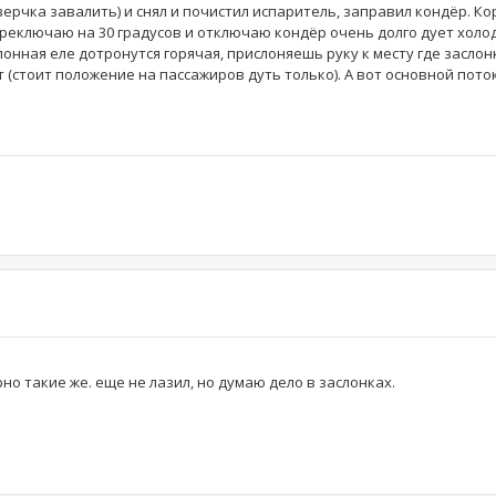
верчка завалить) и снял и почистил испаритель, заправил кондёр. К
реключаю на 30 градусов и отключаю кондёр очень долго дует холо
онная еле дотронутся горячая, прислоняешь руку к месту где заслон
т (стоит положение на пассажиров дуть только). А вот основной пото
но такие же. еще не лазил, но думаю дело в заслонках.