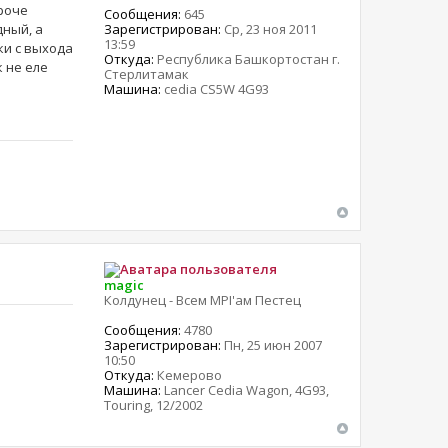
ороче
Сообщения:
645
Зарегистрирован:
Ср, 23 ноя 2011
дный, а
13:59
ки с выхода
Откуда:
Республика Башкортостан г.
к не еле
Стерлитамак
Машина:
cedia CS5W 4G93
magic
Колдунец - Всем MPI'ам Пестец
Сообщения:
4780
Зарегистрирован:
Пн, 25 июн 2007
10:50
Откуда:
Кемерово
Машина:
Lancer Cedia Wagon, 4G93,
Touring, 12/2002