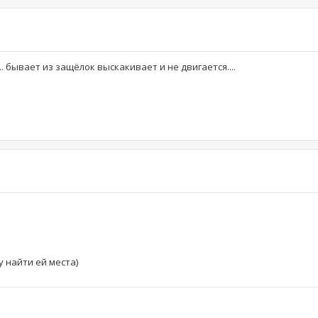
.. бывает из защёлок выскакивает и не двигается....
у найти ей места)