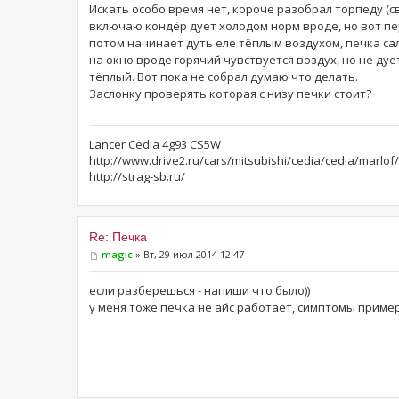
Искать особо время нет, короче разобрал торпеду (с
включаю кондёр дует холодом норм вроде, но вот пе
потом начинает дуть еле тёплым воздухом, печка сал
на окно вроде горячий чувствуется воздух, но не дуе
тёплый. Вот пока не собрал думаю что делать.
Заслонку проверять которая с низу печки стоит?
Lancer Cedia 4g93 CS5W
http://www.drive2.ru/cars/mitsubishi/cedia/cedia/marlof/
http://strag-sb.ru/
Re: Печка
magic
» Вт, 29 июл 2014 12:47
если разберешься - напиши что было))
у меня тоже печка не айс работает, симптомы пример