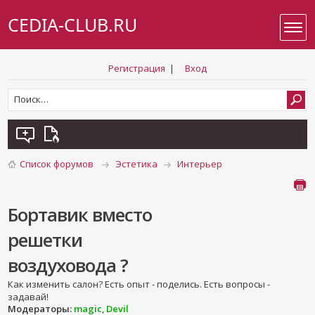
CEDIA-CLUB.RU
Регистрация
|
Вход
Список форумов
Эстетика
Интерьер
Бортавик вместо
решетки
воздуховода ?
Как изменить салон? Есть опыт - поделись. Есть вопросы -
задавай!
Модераторы:
magic
,
Devil