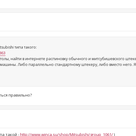
ubishi типа такого:
863
толы, найти в интернете распиновку обычного и митсубишевского штеке
машины. Либо параллельно стандартному штекеру, либо вместо него. Я
ться правильно?
ипа такой -
http://www.winca.su/shop/Mitsubishi/group_1061/
)