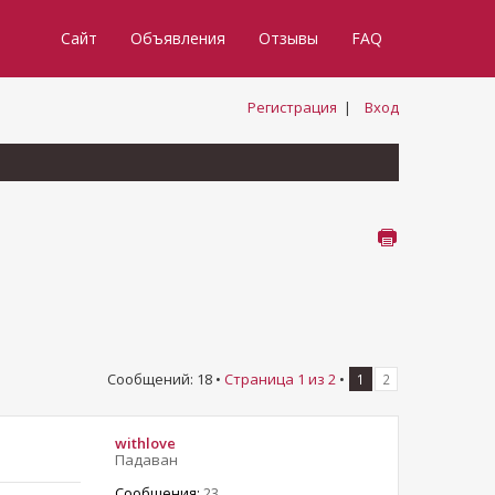
Сайт
Объявления
Отзывы
FAQ
Регистрация
|
Вход
Сообщений: 18 •
Страница
1
из
2
•
1
2
withlove
Падаван
Сообщения:
23