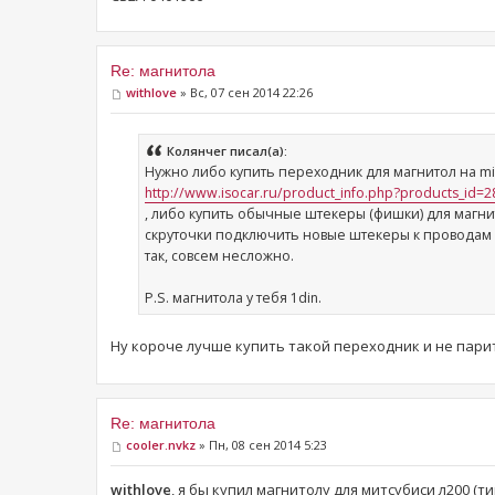
Re: магнитола
withlove
» Вс, 07 сен 2014 22:26
Колянчег писал(а):
Нужно либо купить переходник для магнитол на mits
http://www.isocar.ru/product_info.php?products_id=2
, либо купить обычные штекеры (фишки) для магни
скруточки подключить новые штекеры к проводам 
так, совсем несложно.
P.S. магнитола у тебя 1din.
Ну короче лучше купить такой переходник и не пари
Re: магнитола
cooler.nvkz
» Пн, 08 сен 2014 5:23
withlove
, я бы купил магнитолу для митсубиси л200 (т