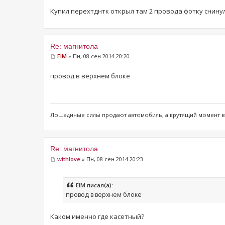
Купил перехтднтк открыл там 2 провода фотку снинул
Re: магнитола
ElM
» Пн, 08 сен 2014 20:20
провод в верхнем блоке
Лошадиные силы продают ​автомобиль, а крутящий момент 
Re: магнитола
withlove
» Пн, 08 сен 2014 20:23
ElM писал(а):
провод в верхнем блоке
Каком именно где касетный?