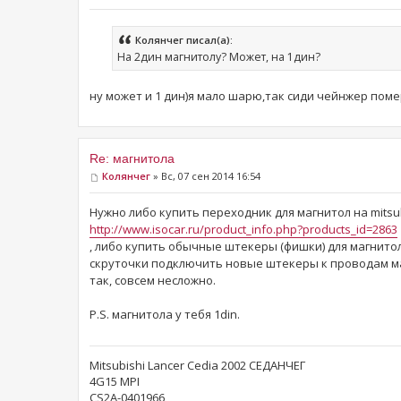
Колянчег писал(а):
На 2дин магнитолу? Может, на 1дин?
ну может и 1 дин)я мало шарю,так сиди чейнжер помер
Re: магнитола
Колянчег
» Вс, 07 сен 2014 16:54
Нужно либо купить переходник для магнитол на mitsub
http://www.isocar.ru/product_info.php?products_id=2863
, либо купить обычные штекеры (фишки) для магнито
скруточки подключить новые штекеры к проводам ма
так, совсем несложно.
P.S. магнитола у тебя 1din.
Mitsubishi Lancer Cedia 2002 СЕДАНЧЕГ
4G15 MPI
CS2A-0401966