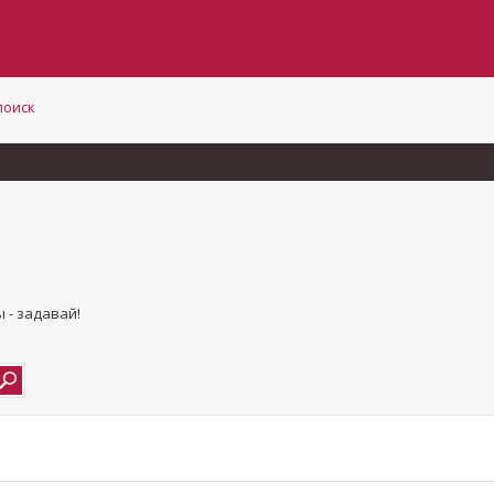
поиск
 - задавай!