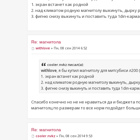
1. экран встанет как родной
2. над климатом родную магнитолу выкинуть, дырку 
3. фигню снизу выкинуть и поставить туда 1din-карман
Re: магнитола
withlove
» Пн, 08 сен 2014 6:52
cooler.nvkz писал(а):
withlove
, я бы купил магнитолу для митсубиси л200 
1. экран встанет как родной
2. над климатом родную магнитолу выкинуть, дырк
3. фигню снизу выкинуть и поставить туда 1din-карма
Спасибо конечно но не не нравиться да и бюджета по
магнитолц по размерам то все норм подойдет больш
Re: магнитола
cooler.nvkz
» Пн, 08 сен 2014 9:53