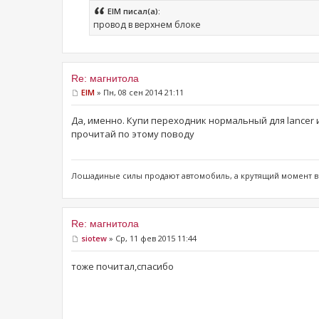
ElM писал(а):
провод в верхнем блоке
Re: магнитола
ElM
» Пн, 08 сен 2014 21:11
Да, именно. Купи переходник нормальный для lancer и
прочитай по этому поводу
Лошадиные силы продают ​автомобиль, а крутящий момент 
Re: магнитола
siotew
» Ср, 11 фев 2015 11:44
тоже почитал,спасибо