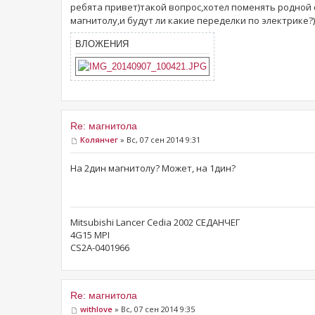
ребята привет)такой вопрос,хотел поменять родной 
магнитолу,и будут ли какие переделки по электрике?)
ВЛОЖЕНИЯ
Re: магнитола
Колянчег
» Вс, 07 сен 2014 9:31
На 2дин магнитолу? Может, на 1дин?
Mitsubishi Lancer Cedia 2002 СЕДАНЧЕГ
4G15 MPI
CS2A-0401966
Re: магнитола
withlove
» Вс, 07 сен 2014 9:35