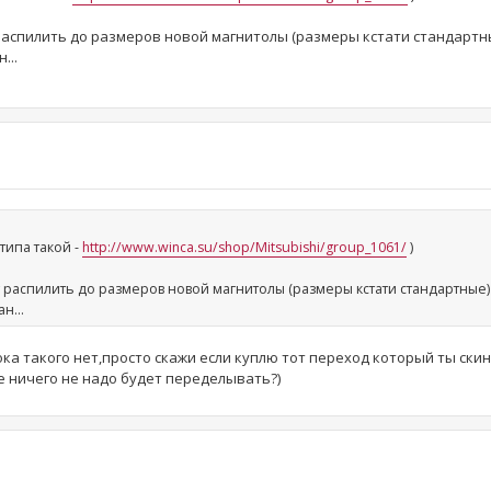
распилить до размеров новой магнитолы (размеры кстати стандартн
...
(типа такой -
http://www.winca.su/shop/Mitsubishi/group_1061/
)
у распилить до размеров новой магнитолы (размеры кстати стандартные)
н...
ка такого нет,просто скажи если куплю тот переход который ты скин
е ничего не надо будет переделывать?)