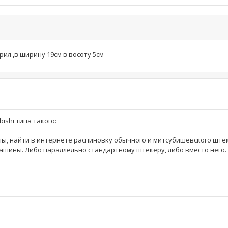
ил ,в ширину 19см в восоту 5см
ishi типа такого:
лы, найти в интернете распиновку обычного и митсубишевского штек
шины. Либо параллельно стандартному штекеру, либо вместо него. 