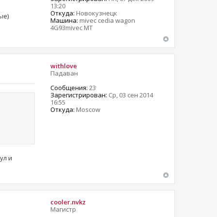
13:20
Откуда:
Новокузнецк
ые)
Машина:
mivec cedia wagon
4G93mivec MT
withlove
Падаван
Сообщения:
23
Зарегистрирован:
Ср, 03 сен 2014
16:55
Откуда:
Moscow
ул и
cooler.nvkz
Магистр