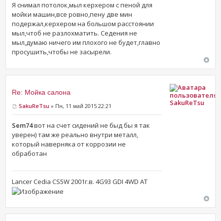
Я снимал потолок,мыл керхером с пеной для
мойки машин,все ровно,пену две мин
подержал,керхером на большом расстоянии
мыл,чтоб не разлохматить. Седения не
мыл,думаю ничего им плохого не будет,главно
просушить,чтобы не засырели.
Re: Мойка салона
SakuReTsu
SakuReTsu
» Пн, 11 май 2015 22:21
Sem74
вот на счет сидений не быд бы я так
уверен) там же реально внутри металл,
который наверняка от коррозии не
обработан
Lancer Cedia CS5W 2001г.в. 4G93 GDI 4WD AT