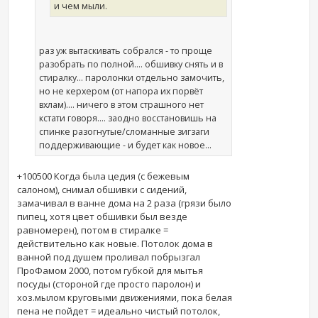
и чем мыли.
раз уж вытаскивать собрался - то проще
разобрать по полной.... обшивку снять и в
стиралку... паролонки отдельно замочить,
но не керхером (от напора их порвёт
вхлам).... ничего в этом страшного нет
кстати говоря.... заодно восстановишь на
спинке разогнутые/сломанные зигзаги
поддерживающие - и будет как новое...
+100500 Когда была цедия (с бежевым
салоном), снимал обшивки с сидений,
замачивал в ванне дома на 2 раза (грязи было
пипец, хотя цвет обшивки был везде
равномерен), потом в стиралке =
действительно как новые. Потолок дома в
ванной под душем проливал побрызгал
ПроФамом 2000, потом губкой для мытья
посуды (стороной где просто паролон) и
хоз.мылом круговыми движениями, пока белая
пена не пойдет = идеально чистый потолок,