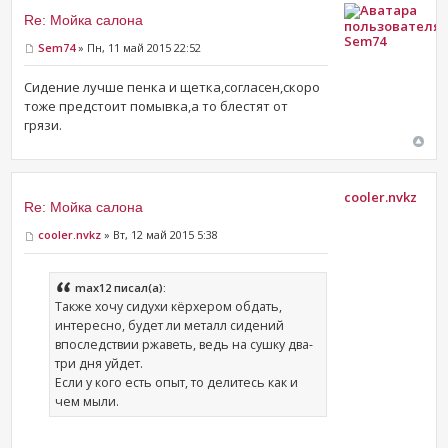
Re: Мойка салона
Sem74
Sem74
» Пн, 11 май 2015 22:52
Сидение лучше пенка и щетка,согласен,скоро
тоже предстоит помывка,а то блестят от
грязи.
cooler.nvkz
Re: Мойка салона
cooler.nvkz
» Вт, 12 май 2015 5:38
max12 писал(а):
Также хочу сидухи кёрхером обдать,
интересно, будет ли металл сидений
впоследствии ржаветь, ведь на сушку два-
три дня уйдет.
Если у кого есть опыт, то делитесь как и
чем мыли.