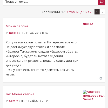
Сообщений: 17 •
Страница
1
из
2
•
1
2
max12
Мойка салона
max12
» Пн, 11 май 2015 18:57
Хочу летом салон помыть. Интересно вот что,
не даст ли усадку потолок и пол после
кёрхера. Также хочу сидухи кёрхером обдать,
интересно, будет ли металл сидений
впоследствии ржаветь, ведь на сушку два-три
дня уйдет.
Если у кого есть опыт, то делитесь как и чем
мыли.
Re: Мойка салона
Sem74
Sem74
» Пн, 11 май 2015 21:54