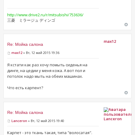
http://www.drive2.ru/r/mitsubishi/753636/
三菱 ミラージュ ディンゴ
max12
Re: Мойка салона
max12
» Вт, 12 май 2015 19:36
Я кстати как раз хочу помыть сиденья на
динге, на цедии у меня кожа. А вот пол и
потолок надо мыть на обеих машинах.
Что есть карпент?
Re: Мойка салона
Lanceron
Lanceron
» Вт, 12 май 2015 19:40
Карпет - это ткань такая, типа "волосатая".