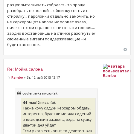
раз уж вытаскивать собрался - то проще
разобрать по полной.... обшивку снять и в
стиралку... паролонки отдельно замочить, но
не керхером (от напора их порвёт вхлам)....
ничего в этом страшного нет кстати говоря....
заодно восстановишь на спинке разогнутые/
сломанные зигзаги поддерживающие - и
будет как новое...
Re: Мойка салона
Rambo
Rambo
» Вт, 12 май 2015 13:17
cooler.nvkz писал(а):
max12 писал(а):
Также хочу сидухи кёрхером обдать,
интересно, будет ли металл сидений
впоследствии ржаветь, ведь на сушку
два-три дня уйдет.
Если у кого есть опыт, то делитесь как