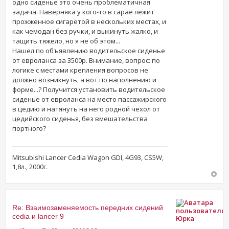
одно сиденье это очень проблематичная
задача. Наверняка у кого-то в сарае лежит
прожженное сигаретой в нескольких местах, и
как чемодан без ручки, и выкинуть жалко, и
тащить тяжело, но я не об этом...
Нашел по объявлению водительское сиденье
от евроланса за 3500р. Внимание, вопрос: по
логике с местами крепления вопросов не
должно возникнуть, а вот по наполнению и
форме...? Получится установить водительское
сиденье от евроланса на место пассажирского
в цедию и натянуть на него родной чехол от
цедийского сиденья, без вмешательства
портного?
Mitsubishi Lancer Cedia Wagon GDI, 4G93, CS5W,
1,8л., 2000г.
Re: Взаимозаменяемость передних сидений
cedia и lancer 9
Юрка