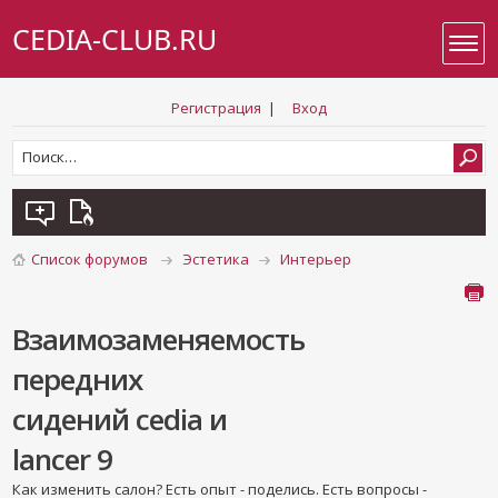
CEDIA-CLUB.RU
Регистрация
|
Вход
Список форумов
Эстетика
Интерьер
Взаимозаменяемость
передних
сидений cedia и
lancer 9
Как изменить салон? Есть опыт - поделись. Есть вопросы -