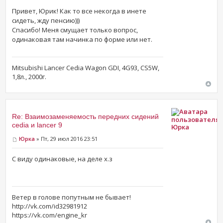
Привет, Юрик! Как то все некогда в инете
сидеть, жду пенсию)))
Спасибо! Меня смущает только вопрос,
одинаковая там начинка по форме или нет.
Mitsubishi Lancer Cedia Wagon GDI, 4G93, CS5W,
1,8л., 2000г.
Re: Взаимозаменяемость передних сидений
cedia и lancer 9
Юрка
Юрка
» Пт, 29 июл 2016 23:51
С виду одинаковые, на деле х.з
Ветер в голове попутным не бывает!
http://vk.com/id32981912
https://vk.com/engine_kr