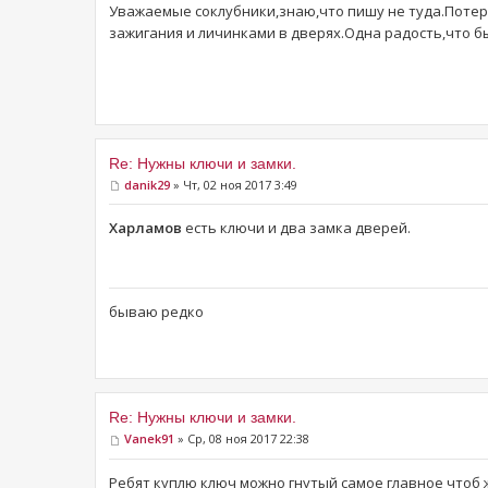
Уважаемые соклубники,знаю,что пишу не туда.Потеря
зажигания и личинками в дверях.Одна радость,что б
Re: Нужны ключи и замки.
danik29
» Чт, 02 ноя 2017 3:49
Харламов
есть ключи и два замка дверей.
бываю редко
Re: Нужны ключи и замки.
Vanek91
» Ср, 08 ноя 2017 22:38
Ребят куплю ключ можно гнутый самое главное чтоб 