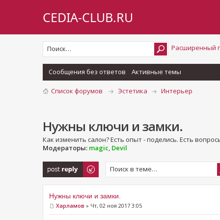
CEDIA-CLUB.RU
Расширенный 
Сообщения без ответов
Активные темы
Список форумов
Эстетика
Интерьер
Нужны ключи и замки.
Как изменить салон? Есть опыт - поделись. Есть вопросы
Модераторы:
magic
,
Devil
Ответить
Нужны ключи и замки.
Харламов
» Чт, 02 ноя 2017 3:05