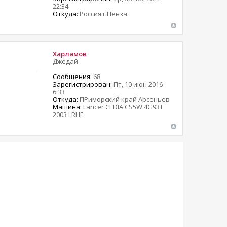
22:34
Откуда:
Россия г.Пенза
Харламов
Джедай
Сообщения:
68
Зарегистрирован:
Пт, 10 июн 2016
6:33
Откуда:
ПРиморский край Арсеньев
Машина:
Lancer CEDIA CS5W 4G93T
2003 LRHF