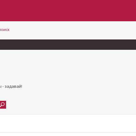
поиск
 - задавай!